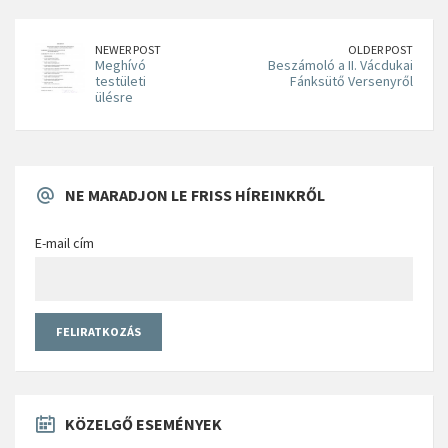
NEWER POST
OLDER POST
Meghívó
Beszámoló a II. Vácdukai
testületi
Fánksütő Versenyről
ülésre
NE MARADJON LE FRISS HÍREINKRŐL
E-mail cím
KÖZELGŐ ESEMÉNYEK