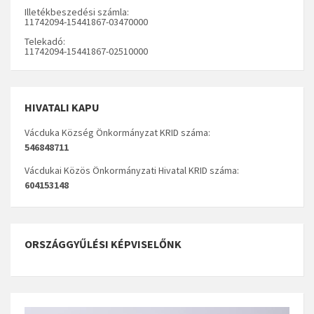
Illetékbeszedési számla:
11742094-15441867-03470000
Telekadó:
11742094-15441867-02510000
HIVATALI KAPU
Vácduka Község Önkormányzat KRID száma:
546848711
Vácdukai Közös Önkormányzati Hivatal KRID száma:
604153148
ORSZÁGGYŰLÉSI KÉPVISELŐNK