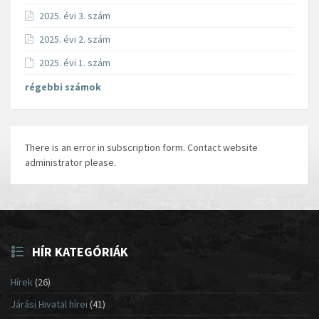
2025. évi 3. szám
2025. évi 2. szám
2025. évi 1. szám
régebbi számok
There is an error in subscription form. Contact website
administrator please.
HÍR KATEGÓRIÁK
Hírek
(26)
Járási Hivatal hírei
(41)