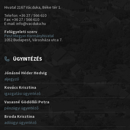
Hivatal 2167 Vácduka, Béke tér 1.
Telefon: +36 27 / 566 610
Fax: +36 27 / 566 610
E-mail: info@vacduka.hu
Felügyeleti szerv
Pest Megyei Kormányhivatal
1052 Budapest, Városháza utca 7.
ÜGYINTÉZÉS
Jónásné Héder Hedvig
aljegyző
Kovács Krisztina
igazgatási ügyintéző
Vasasné Gödöllői Petra
pénzügyi ügyintéző
Broda Krisztina
adóügyi ügyintéző