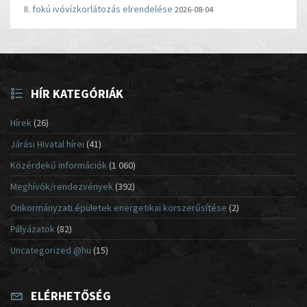
II. fokú ivóvízkorlátozás elrendelése
2026-08-04
HÍR KATEGÓRIÁK
Hírek
(26)
Járási Hivatal hírei
(41)
Közérdekű információk
(1 060)
Meghívók/rendezvények
(392)
Önkormányzati épületek energetikai korszerűsítése
(2)
Pályázatok
(82)
Uncategorized @hu
(15)
ELÉRHETŐSÉG