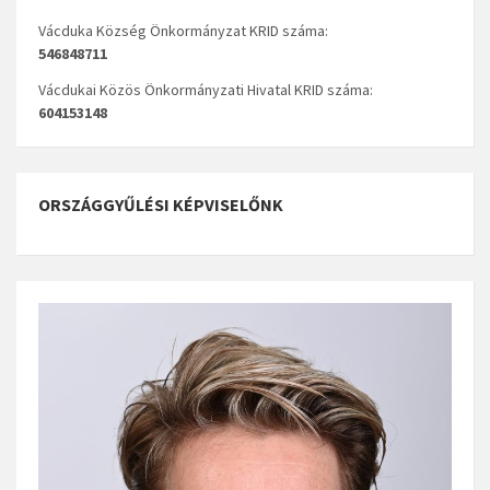
Vácduka Község Önkormányzat KRID száma:
546848711
Vácdukai Közös Önkormányzati Hivatal KRID száma:
604153148
ORSZÁGGYŰLÉSI KÉPVISELŐNK