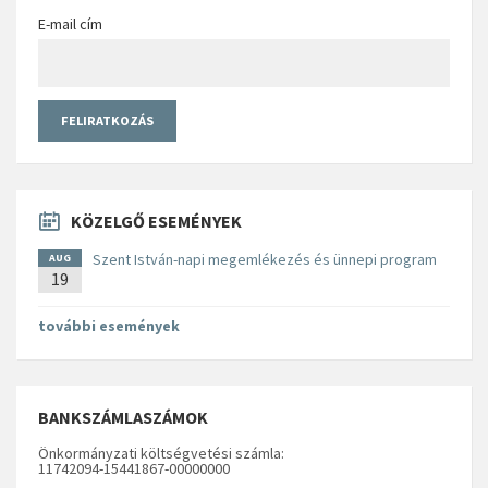
E-mail cím
KÖZELGŐ ESEMÉNYEK
Szent István-napi megemlékezés és ünnepi program
AUG
19
további események
BANKSZÁMLASZÁMOK
Önkormányzati költségvetési számla:
11742094-15441867-00000000