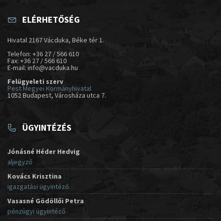
ELÉRHETŐSÉG
Hivatal 2167 Vácduka, Béke tér 1.
Telefon: +36 27 / 566 610
Fax: +36 27 / 566 610
E-mail: info@vacduka.hu
Felügyeleti szerv
Pest Megyei Kormányhivatal
1052 Budapest, Városháza utca 7.
ÜGYINTÉZÉS
Jónásné Héder Hedvig
aljegyző
Kovács Krisztina
igazgatási ügyintéző
Vasasné Gödöllői Petra
pénzügyi ügyintéző