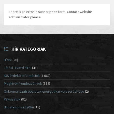
There is an error in subscription form. Contact website
administrator please.
HÍR KATEGÓRIÁK
Hírek
(26)
Járási Hivatal hírei
(41)
Közérdekű információk
(1 060)
Meghívók/rendezvények
(392)
Önkormányzati épületek energetikai korszerűsítése
(2)
Pályázatok
(82)
Uncategorized @hu
(15)