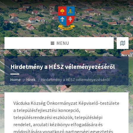
MENU
Hirdetmény a HÉSZ véleményezéséről
Home
Hírek
Hirdetmény a HÉSZ véleményezéséről
Vácduka Község Önkormányzat Képviselő-testülete
a településfejlesztési koncepció,
településrendezési eszközök, településképi
rendelet, arculati kézikönyv elfogadására és
módosítására vonatkozó partnerségi egyeztetés