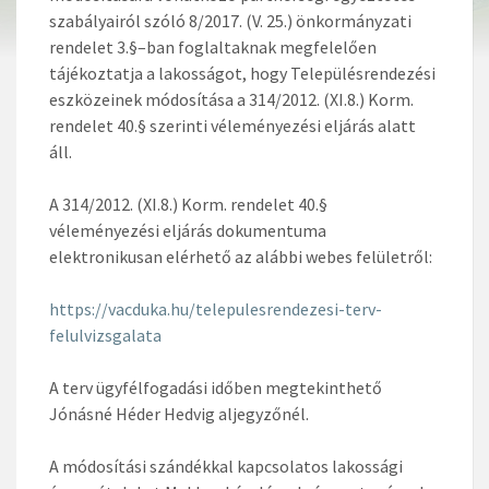
szabályairól szóló 8/2017. (V. 25.) önkormányzati
rendelet 3.§–ban foglaltaknak megfelelően
tájékoztatja a lakosságot, hogy Településrendezési
eszközeinek módosítása a 314/2012. (XI.8.) Korm.
rendelet 40.§ szerinti véleményezési eljárás alatt
áll.
A 314/2012. (XI.8.) Korm. rendelet 40.§
véleményezési eljárás dokumentuma
elektronikusan elérhető az alábbi webes felületről:
https://vacduka.hu/telepulesrendezesi-terv-
felulvizsgalata
A terv ügyfélfogadási időben megtekinthető
Jónásné Héder Hedvig aljegyzőnél.
A módosítási szándékkal kapcsolatos lakossági