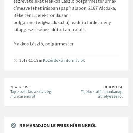
észrevételeket Makkos László polgármester úrnak
címezve lehet írásban (papír alapon: 2167 Vácduka,
Béke tér 1..; elektronikusan:
polgarmester@vacduka.hu) leadni a hirdetmény
kifüggesztésének időtartama alatt.
Makkos László, polgármester
2018-11-19 in
Közérdekű információk
NEWER POST
OLDER POST
Tájékoztatás az év végi
Tájékoztatás munkanap
munkarendről
áthelyezésről
NE MARADJON LE FRISS HÍREINKRŐL