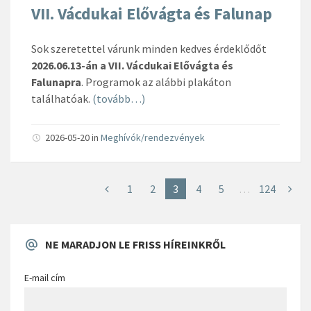
VII. Vácdukai Elővágta és Falunap
Sok szeretettel várunk minden kedves érdeklődőt
2026.06.13-án a VII. Vácdukai Elővágta és
Falunapra
. Programok az alábbi plakáton
találhatóak.
(tovább…)
2026-05-20
in
Meghívók/rendezvények
1
2
3
4
5
…
124
NE MARADJON LE FRISS HÍREINKRŐL
E-mail cím