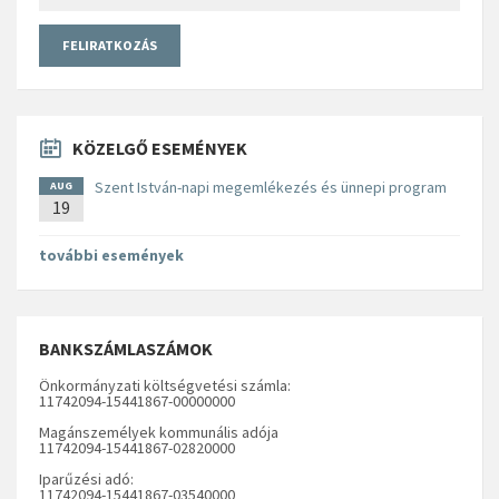
KÖZELGŐ ESEMÉNYEK
Szent István-napi megemlékezés és ünnepi program
AUG
19
további események
BANKSZÁMLASZÁMOK
Önkormányzati költségvetési számla:
11742094-15441867-00000000
Magánszemélyek kommunális adója
11742094-15441867-02820000
Iparűzési adó:
11742094-15441867-03540000