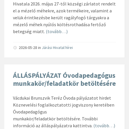
Hivatala 2026. május 27-től községi zárlatot rendelt
el a mézelő méhekre, azok termékeire, valamint a
velük érintkezésbe került ragályfogó tárgyakra a
mézelő méhek nyúlós költésrothadása fertőző
betegség miatt.
(tovább…)
2026-05-28
in
Járási Hivatal hírei
ÁLLÁSPÁLYÁZAT Óvodapedagógus
munkakör/feladatkör betöltésére
Vácdukai Brunszvik Teréz Óvoda pályázatot hirdet
Köznevelési foglalkoztatotti jogviszony keretében
Óvodapedagógus
munkakör/feladatkör betöltésére. További
információ az álláspályázatra kattintva.
(tovább…)