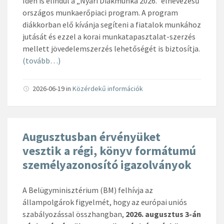
Idén is elindul a „Nyári Diákmunka 2026.” elnevezésű
országos munkaerőpiaci program. A program
diákkorban elő kívánja segíteni a fiatalok munkához
jutását és ezzel a korai munkatapasztalat-szerzés
mellett jövedelemszerzés lehetőségét is biztosítja.
(tovább…)
2026-06-19
in
Közérdekű információk
Augusztusban érvényüket
vesztik a régi, könyv formátumú
személyazonosító igazolványok
A Belügyminisztérium (BM) felhívja az
állampolgárok figyelmét, hogy az európai uniós
szabályozással összhangban,
2026. augusztus 3-án