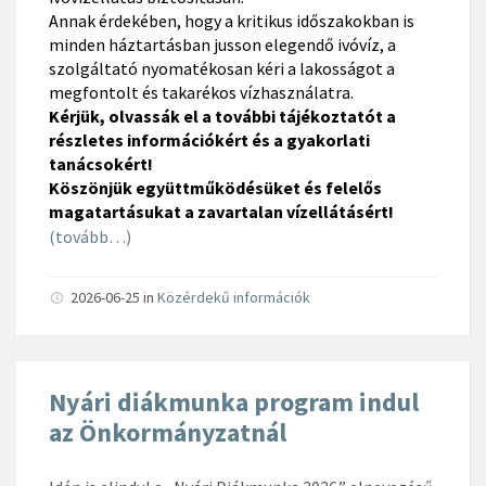
Annak érdekében, hogy a kritikus időszakokban is
minden háztartásban jusson elegendő ivóvíz, a
szolgáltató nyomatékosan kéri a lakosságot a
megfontolt és takarékos vízhasználatra.
Kérjük, olvassák el a további tájékoztatót a
részletes információkért és a gyakorlati
tanácsokért!
Köszönjük együttműködésüket és felelős
magatartásukat a zavartalan vízellátásért!
(tovább…)
2026-06-25
in
Közérdekű információk
Nyári diákmunka program indul
az Önkormányzatnál