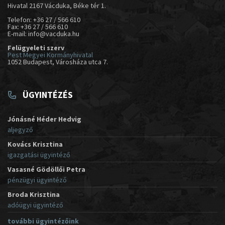
Hivatal 2167 Vácduka, Béke tér 1.
Telefon: +36 27 / 566 610
Fax: +36 27 / 566 610
E-mail: info@vacduka.hu
Felügyeleti szerv
Pest Megyei Kormányhivatal
1052 Budapest, Városháza utca 7.
ÜGYINTÉZÉS
Jónásné Héder Hedvig
aljegyző
Kovács Krisztina
igazgatási ügyintéző
Vasasné Gödöllői Petra
pénzügyi ügyintéző
Broda Krisztina
adóügyi ügyintéző
további ügyintézőink