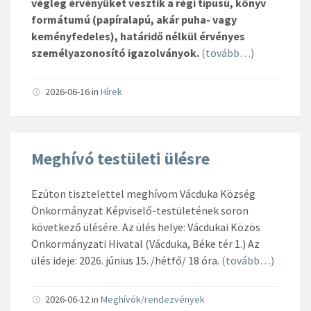
végleg érvényüket vesztik a régi típusú, könyv
formátumú (papíralapú, akár puha- vagy
keményfedeles), határidő nélkül érvényes
személyazonosító igazolványok.
(tovább…)
2026-06-16
in
Hírek
Meghívó testületi ülésre
Ezúton tisztelettel meghívom Vácduka Község
Önkormányzat Képviselő-testületének soron
következő ülésére. Az ülés helye: Vácdukai Közös
Önkormányzati Hivatal (Vácduka, Béke tér 1.) Az
ülés ideje: 2026. június 15. /hétfő/ 18 óra.
(tovább…)
2026-06-12
in
Meghívók/rendezvények