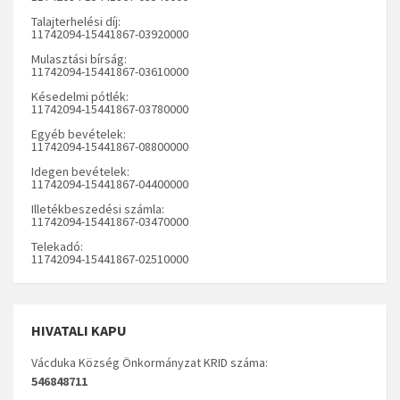
Talajterhelési díj:
11742094-15441867-03920000
Mulasztási bírság:
11742094-15441867-03610000
Késedelmi pótlék:
11742094-15441867-03780000
Egyéb bevételek:
11742094-15441867-08800000
Idegen bevételek:
11742094-15441867-04400000
Illetékbeszedési számla:
11742094-15441867-03470000
Telekadó:
11742094-15441867-02510000
HIVATALI KAPU
Vácduka Község Önkormányzat KRID száma:
546848711