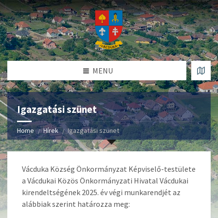
MENU
Igazgatási szünet
Home
Hírek
Igazgatási szünet
Vácduka Község Önkormányzat Képviselő-testülete
a Vácdukai Közös Önkormányzati Hivatal Vácdukai
kirendeltségének 2025. év végi munkarendjét az
alábbiak szerint határozza meg: