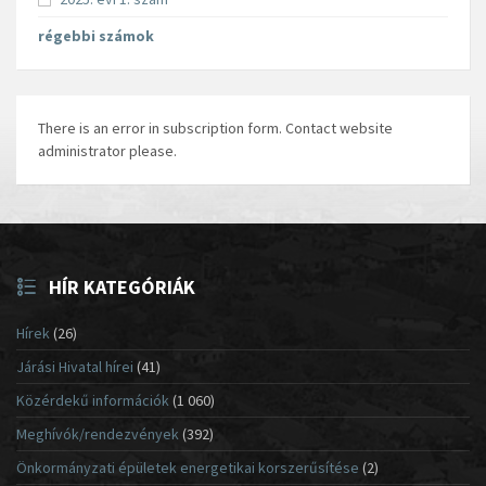
régebbi számok
There is an error in subscription form. Contact website
administrator please.
HÍR KATEGÓRIÁK
Hírek
(26)
Járási Hivatal hírei
(41)
Közérdekű információk
(1 060)
Meghívók/rendezvények
(392)
Önkormányzati épületek energetikai korszerűsítése
(2)