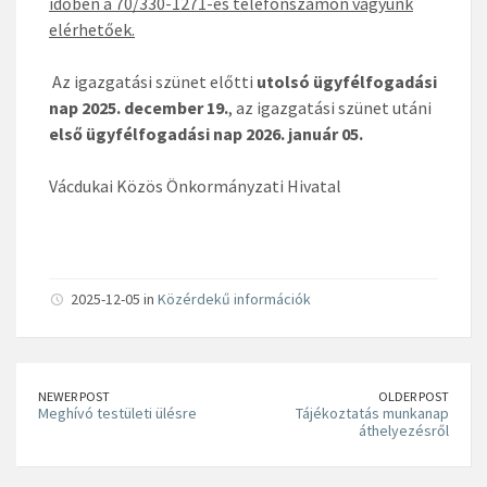
időben a 70/330-1271-es telefonszámon vagyunk
elérhetőek.
Az igazgatási szünet előtti
utolsó ügyfélfogadási
nap 2025. december 19.
, az igazgatási szünet utáni
első ügyfélfogadási nap 2026. január 05.
Vácdukai Közös Önkormányzati Hivatal
2025-12-05 in
Közérdekű információk
NEWER POST
OLDER POST
Meghívó testületi ülésre
Tájékoztatás munkanap
áthelyezésről