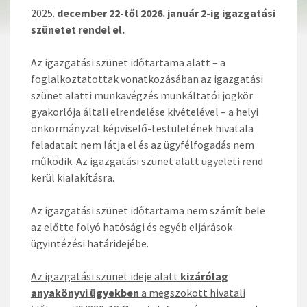
december 22-től 2026. január 2-ig
igazgatási
szünetet rendel el.
Az igazgatási szünet időtartama alatt – a
foglalkoztatottak vonatkozásában az igazgatási
szünet alatti munkavégzés munkáltatói jogkör
gyakorlója általi elrendelése kivételével – a helyi
önkormányzat képviselő-testületének hivatala
feladatait nem látja el és az ügyfélfogadás nem
működik. Az igazgatási szünet alatt ügyeleti rend
kerül kialakításra.
Az igazgatási szünet időtartama nem számít bele
az előtte folyó hatósági és egyéb eljárások
ügyintézési határidejébe.
Az igazgatási szünet ideje alatt
kizárólag
anyakönyvi ügyekben
a megszokott hivatali