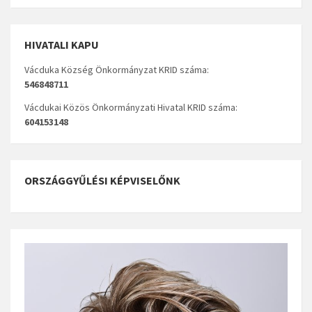
HIVATALI KAPU
Vácduka Község Önkormányzat KRID száma:
546848711
Vácdukai Közös Önkormányzati Hivatal KRID száma:
604153148
ORSZÁGGYŰLÉSI KÉPVISELŐNK