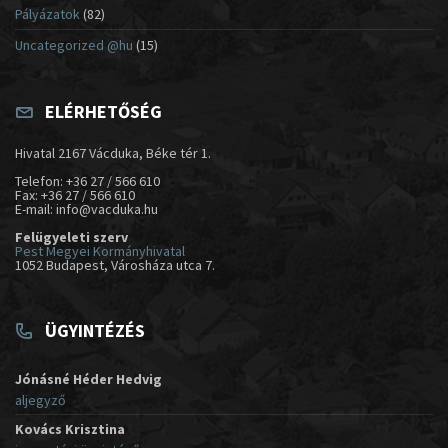
Pályázatok
(82)
Uncategorized @hu
(15)
ELÉRHETŐSÉG
Hivatal 2167 Vácduka, Béke tér 1.
Telefon: +36 27 / 566 610
Fax: +36 27 / 566 610
E-mail: info@vacduka.hu
Felügyeleti szerv
Pest Megyei Kormányhivatal
1052 Budapest, Városháza utca 7.
ÜGYINTÉZÉS
Jónásné Héder Hedvig
aljegyző
Kovács Krisztina