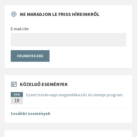
NE MARADJON LE FRISS HÍREINKRŐL
E-mail cím
KÖZELGŐ ESEMÉNYEK
Szent István-napi megemlékezés és ünnepi program
AUG
19
további események