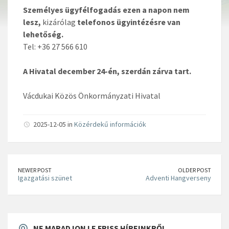
Személyes ügyfélfogadás ezen a napon nem
lesz,
kizárólag
telefonos ügyintézésre van
lehetőség.
Tel: +36 27 566 610
A Hivatal december 24-én, szerdán zárva tart.
Vácdukai Közös Önkormányzati Hivatal
2025-12-05 in
Közérdekű információk
NEWER POST
OLDER POST
Igazgatási szünet
Adventi Hangverseny
NE MARADJON LE FRISS HÍREINKRŐL