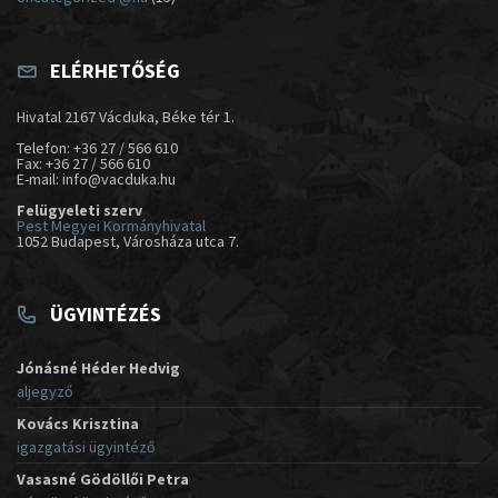
ELÉRHETŐSÉG
Hivatal 2167 Vácduka, Béke tér 1.
Telefon: +36 27 / 566 610
Fax: +36 27 / 566 610
E-mail: info@vacduka.hu
Felügyeleti szerv
Pest Megyei Kormányhivatal
1052 Budapest, Városháza utca 7.
ÜGYINTÉZÉS
Jónásné Héder Hedvig
aljegyző
Kovács Krisztina
igazgatási ügyintéző
Vasasné Gödöllői Petra