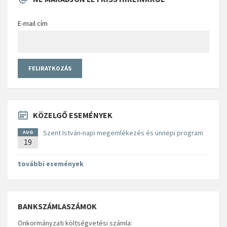
E-mail cím
KÖZELGŐ ESEMÉNYEK
Szent István-napi megemlékezés és ünnepi program
AUG
19
további események
BANKSZÁMLASZÁMOK
Önkormányzati költségvetési számla: