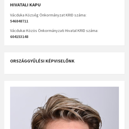
HIVATALI KAPU
Vácduka Község Önkormányzat KRID száma:
546848711
Vácdukai Közös Önkormányzati Hivatal KRID száma:
604153148
ORSZÁGGYŰLÉSI KÉPVISELŐNK