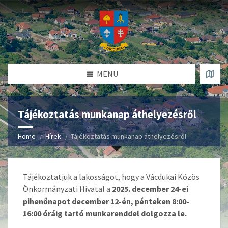
MENU
Tájékoztatás munkanap áthelyezésről
Home
Hírek
Tájékoztatás munkanap áthelyezésről
Tájékoztatjuk a lakosságot, hogy a Vácdukai Közös
Önkormányzati Hivatal a
2025. december 24-ei
pihenőnapot december 12-én, pénteken 8:00-
16:00 óráig tartó munkarenddel dolgozza le.