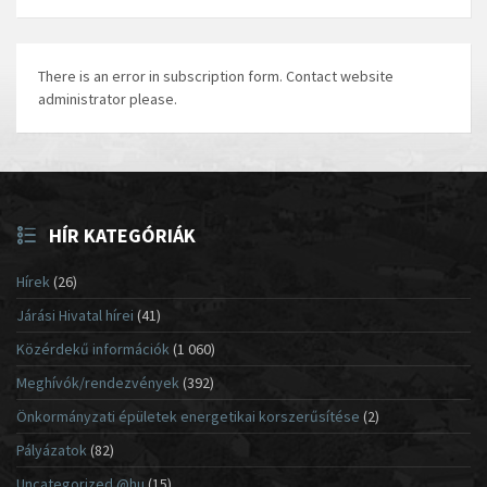
There is an error in subscription form. Contact website
administrator please.
HÍR KATEGÓRIÁK
Hírek
(26)
Járási Hivatal hírei
(41)
Közérdekű információk
(1 060)
Meghívók/rendezvények
(392)
Önkormányzati épületek energetikai korszerűsítése
(2)
Pályázatok
(82)
Uncategorized @hu
(15)