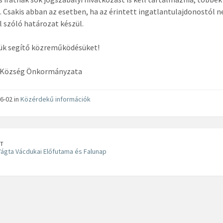
. Csakis abban az esetben, ha az érintett ingatlantulajdonostól n
l szóló határozat készül.
ük segítő közreműködésüket!
 Község Önkormányzata
6-02 in
Közérdekű információk
T
ágta Vácdukai Előfutama és Falunap