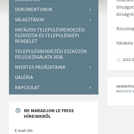
bírságot
DOKUMENTUMOK
bírságró
VÁLASZTÁSOK
Köszönj
HATÁLYOS TELEPÜLÉSRENDEZÉSI
ESZKÖZÖK ÉS TELEPÜLÉSKÉPI
RENDELET
Vácduka
TELEPÜLÉSRENDEZÉSI ESZKÖZÖK
FELÜLVIZSGÁLATA 2026.
2023-0
NYERTES PÁLYÁZATAINK
GALÉRIA
NEWER POS
KAPCSOLAT
Nemzeti V
NE MARADJON LE FRISS
HÍREINKRŐL
E-mail cím