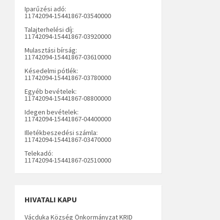
Iparűzési adó:
11742094-15441867-03540000
Talajterhelési díj:
11742094-15441867-03920000
Mulasztási bírság:
11742094-15441867-03610000
Késedelmi pótlék:
11742094-15441867-03780000
Egyéb bevételek:
11742094-15441867-08800000
Idegen bevételek:
11742094-15441867-04400000
Illetékbeszedési számla:
11742094-15441867-03470000
Telekadó:
11742094-15441867-02510000
HIVATALI KAPU
Vácduka Község Önkormányzat KRID