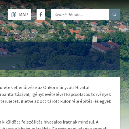
MAP
erületek ellenőrzése az Önkormányzati Hivatal
arbantartásával, igénybevételével kapcsolatos törvények
rületet, illetve az ott tárolt különféle építési és egyéb
kiküldött felszólítás hivatalos iratnak minősül. A
k között a bírság mértékét. Ez még nem jelent azonnali