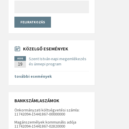
KÖZELGŐ ESEMÉNYEK
Szent István-napi megemlékezés
AUG
19
és ünnepi program
további események
BANKSZÁMLASZÁMOK
Önkormányzati költségvetési számla:
11742094-15441867-00000000
Magánszemélyek kommunális adója
11742094-15441867-02820000