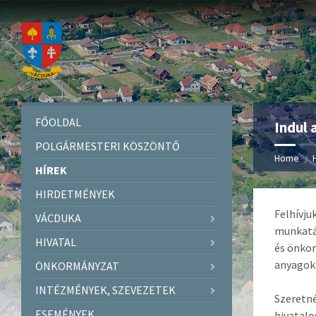
FŐOLDAL
Indul 
POLGÁRMESTERI KÖSZÖNTŐ
Home
HÍREK
HIRDETMÉNYEK
Felhívju
VÁCDUKA
munkatár
HIVATAL
és önkor
anyagok 
ÖNKORMÁNYZAT
INTÉZMÉNYEK, SZEVEZETEK
Szeretné
ESEMÉNYEK
hivatalo