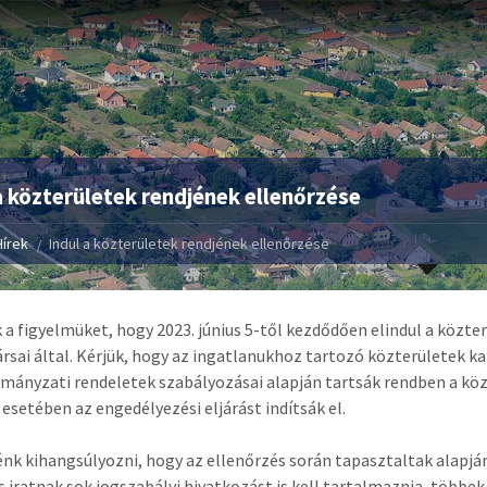
a közterületek rendjének ellenőrzése
Hírek
Indul a közterületek rendjének ellenőrzése
k a figyelmüket, hogy 2023. június 5-től kezdődően elindul a közt
sai által. Kérjük, hogy az ingatlanukhoz tartozó közterületek k
mányzati rendeletek szabályozásai alapján tartsák rendben a közte
esetében az engedélyezési eljárást indítsák el.
nk kihangsúlyozni, hogy az ellenőrzés során tapasztaltak alapján 
s iratnak sok jogszabályi hivatkozást is kell tartalmaznia, többe