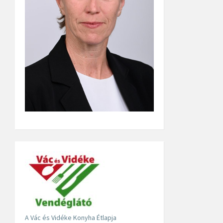
A Vác és Vidéke Konyha Étlapja