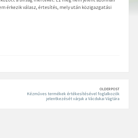
em érkezik válasz, értesítés, mely után közigazgatási
OLDER POST
Kézműves termékek értékesítésével foglalkozók
jelentkezését várjuk a Vácdukai Vágtára