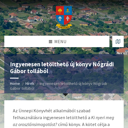
MENU
Ingyenesen letölthető új könyv Nógrádi
Gábor tollából
Home
Hírek
Ingyenesen letölthető új könyv Nógrádi
Gábor tollából
Az Ünnepi Könyvhét alkalmából szabad
felhasználásra ingyenesen letölthető a
Ki nyeri meg
az oroszlánsimogatást?
című könyv
.
A kötet célja a