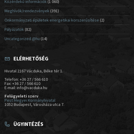
Közérdekű információk
(1 060)
Meghívók/rendezvények
(391)
Önkormányzati épületek energetikai korszerűsítése
(2)
Pályázatok
(82)
Uncategorized @hu
(14)
ELÉRHETŐSÉG
Hivatal 2167 Vácduka, Béke tér 1.
Telefon: +36 27 / 566 610
Fax: +36 27 / 566 610
E-mail: info@vacduka.hu
Felügyeleti szerv
Pest Megyei Kormányhivatal
1052 Budapest, Városháza utca 7.
ÜGYINTÉZÉS