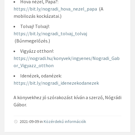
Hova nézel, Papa?:
https://bit.ly/nogradi_hova_nezel_papa
(A
mobilozás kockázatai.)
Tolvaj! Tolvaj!:
https://bit.ly/nogradi_tolvaj_tolvaj
(Bűnmegelőzés.)
Vigyázz otthon!:
https://nogradi.hu/konyvek/ingyenes/Nogradi_Gab
or_Vigyazz_otthon
Idenézek, odanézek:
https://bit.ly/nogradi_idenezekodanezek
A könyvekhez jó szórakozást kíván a szerző, Nógrádi
Gábor.
2021-09-09 in
Közérdekű információk