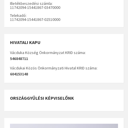
Illetékbeszedési számla:
11742094-15441867-03470000
Telekadó:
11742094-15441867-02510000
HIVATALI KAPU
Vácduka Község Önkormányzat KRID száma:
546848711
Vácdukai Közös Önkormányzati Hivatal KRID száma:
604153148
ORSZÁGGYŰLÉSI KÉPVISELŐNK