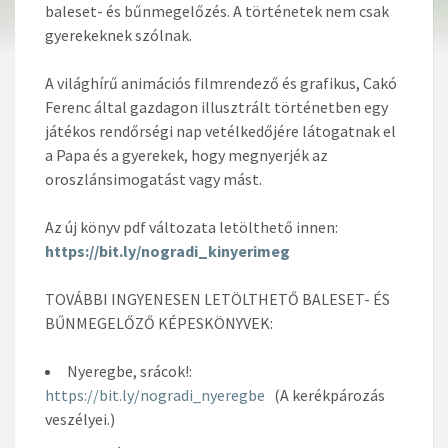
baleset- és bűnmegelőzés. A történetek nem csak
gyerekeknek szólnak.
A világhírű animációs filmrendező és grafikus, Cakó
Ferenc által gazdagon illusztrált történetben egy
játékos rendőrségi nap vetélkedőjére látogatnak el
a Papa és a gyerekek, hogy megnyerjék az
oroszlánsimogatást vagy mást.
Az új könyv pdf változata letölthető innen:
https://bit.ly/nogradi_kinyerimeg
TOVÁBBI INGYENESEN LETÖLTHETŐ BALESET- ÉS
BŰNMEGELŐZŐ KÉPESKÖNYVEK:
Nyeregbe, srácok!:
https://bit.ly/nogradi_nyeregbe
(A kerékpározás
veszélyei.)