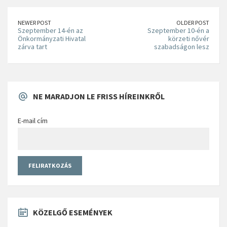
NEWER POST
OLDER POST
Szeptember 14-én az
Szeptember 10-én a
Önkormányzati Hivatal
körzeti nővér
zárva tart
szabadságon lesz
NE MARADJON LE FRISS HÍREINKRŐL
E-mail cím
KÖZELGŐ ESEMÉNYEK