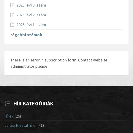
2025. évi 3. szám
2025. évi 2. szám
2025. évi 1. szám
régebbi számok
There is an error in subscription form. Contact website
administrator please.
HÍR KATEGÓRIÁK
Hírek
(26)
Járási Hivatal hírei
(41)