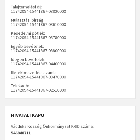
Talajterhelési díj:
11742094-15441867-03920000
Mulasztási bírság:
11742094-15441867-03610000
Késedelmi pótlék:
11742094-15441867-03780000
Egyéb bevételek:
11742094-15441867-08800000
Idegen bevételek:
11742094-15441867-04400000
Illetékbeszedési számla:
11742094-15441867-03470000
Telekadó:
11742094-15441867-02510000
HIVATALI KAPU
Vácduka Község Önkormányzat KRID száma:
546848711