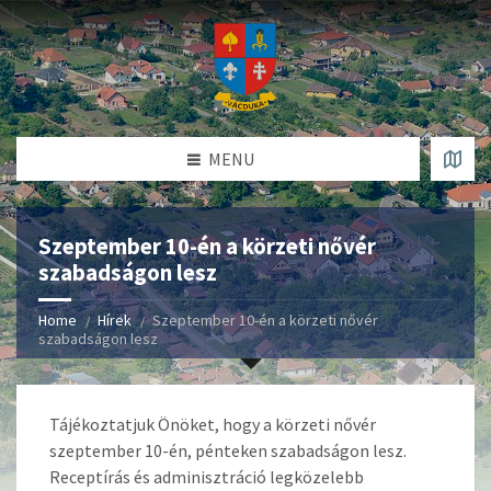
MENU
Szeptember 10-én a körzeti nővér
szabadságon lesz
Home
Hírek
Szeptember 10-én a körzeti nővér
szabadságon lesz
Tájékoztatjuk Önöket, hogy a körzeti nővér
szeptember 10-én, pénteken szabadságon lesz.
Receptírás és adminisztráció legközelebb