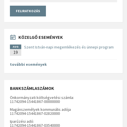
KÖZELGŐ ESEMÉNYEK
Szent István-napi megemlékezés és ünnepi program
AUG
19
további események
BANKSZÁMLASZÁMOK
Önkormányzati költségvetési számla:
11742094-15441867-00000000
Magánszemélyek kommunális adója
11742094-15441867-02820000
Iparűzési adó:
11742094-15441867-03540000