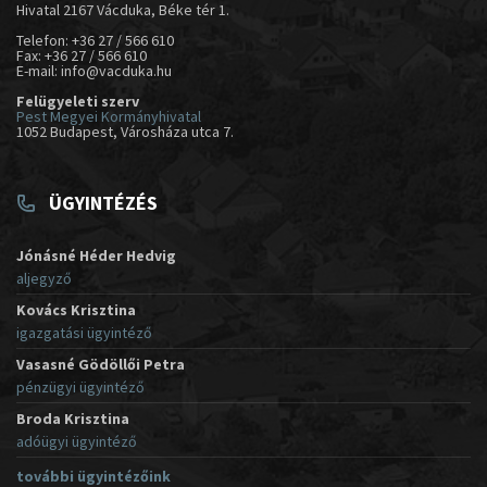
Hivatal 2167 Vácduka, Béke tér 1.
Telefon: +36 27 / 566 610
Fax: +36 27 / 566 610
E-mail: info@vacduka.hu
Felügyeleti szerv
Pest Megyei Kormányhivatal
1052 Budapest, Városháza utca 7.
ÜGYINTÉZÉS
Jónásné Héder Hedvig
aljegyző
Kovács Krisztina
igazgatási ügyintéző
Vasasné Gödöllői Petra
pénzügyi ügyintéző
Broda Krisztina
adóügyi ügyintéző
további ügyintézőink