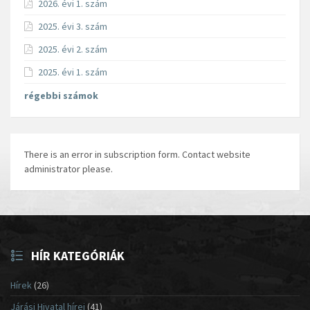
2026. évi 1. szám
2025. évi 3. szám
2025. évi 2. szám
2025. évi 1. szám
régebbi számok
There is an error in subscription form. Contact website
administrator please.
HÍR KATEGÓRIÁK
Hírek
(26)
Járási Hivatal hírei
(41)