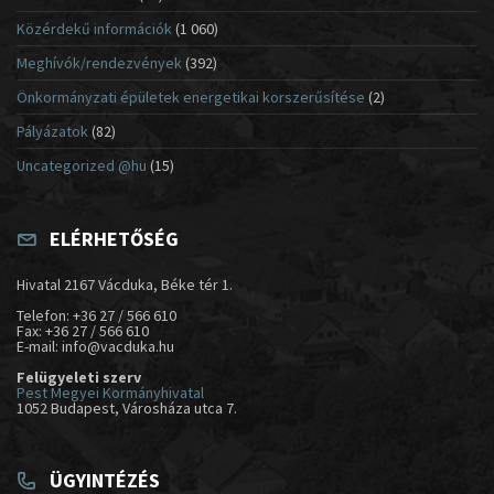
Közérdekű információk
(1 060)
Meghívók/rendezvények
(392)
Önkormányzati épületek energetikai korszerűsítése
(2)
Pályázatok
(82)
Uncategorized @hu
(15)
ELÉRHETŐSÉG
Hivatal 2167 Vácduka, Béke tér 1.
Telefon: +36 27 / 566 610
Fax: +36 27 / 566 610
E-mail: info@vacduka.hu
Felügyeleti szerv
Pest Megyei Kormányhivatal
1052 Budapest, Városháza utca 7.
ÜGYINTÉZÉS