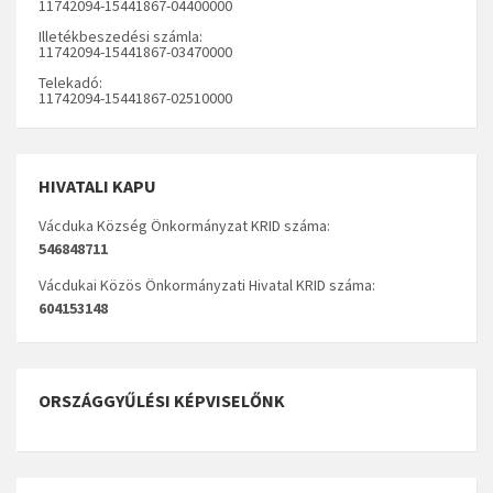
11742094-15441867-04400000
Illetékbeszedési számla:
11742094-15441867-03470000
Telekadó:
11742094-15441867-02510000
HIVATALI KAPU
Vácduka Község Önkormányzat KRID száma:
546848711
Vácdukai Közös Önkormányzati Hivatal KRID száma:
604153148
ORSZÁGGYŰLÉSI KÉPVISELŐNK