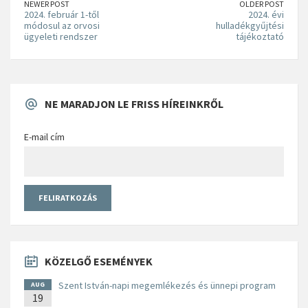
NEWER POST
OLDER POST
2024. február 1-től
2024. évi
módosul az orvosi
hulladékgyűjtési
ügyeleti rendszer
tájékoztató
NE MARADJON LE FRISS HÍREINKRŐL
E-mail cím
KÖZELGŐ ESEMÉNYEK
Szent István-napi megemlékezés és ünnepi program
AUG
19