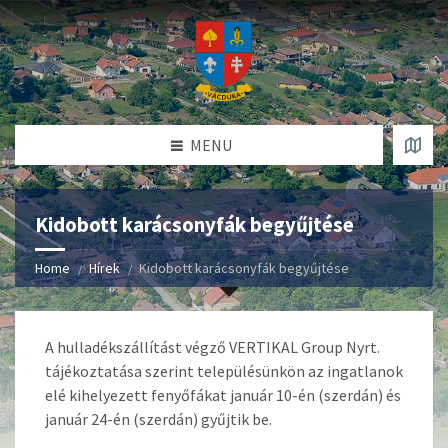
MENU
Kidobott karácsonyfák begyűjtése
Home
Hírek
Kidobott karácsonyfák begyűjtése
A hulladékszállítást végző VERTIKAL Group Nyrt.
tájékoztatása szerint településünkön az ingatlanok
elé kihelyezett fenyőfákat január 10-én (szerdán) és
január 24-én (szerdán) gyűjtik be.