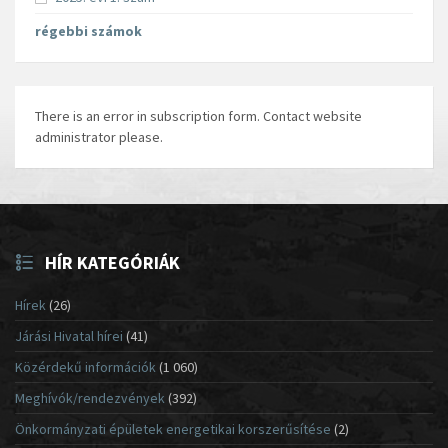
régebbi számok
There is an error in subscription form. Contact website
administrator please.
HÍR KATEGÓRIÁK
Hírek
(26)
Járási Hivatal hírei
(41)
Közérdekű információk
(1 060)
Meghívók/rendezvények
(392)
Önkormányzati épületek energetikai korszerűsítése
(2)