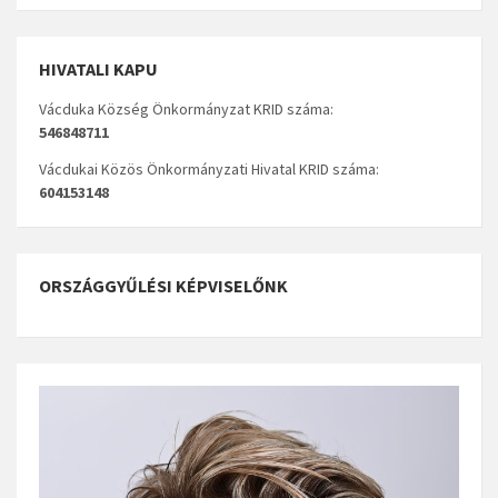
HIVATALI KAPU
Vácduka Község Önkormányzat KRID száma:
546848711
Vácdukai Közös Önkormányzati Hivatal KRID száma:
604153148
ORSZÁGGYŰLÉSI KÉPVISELŐNK