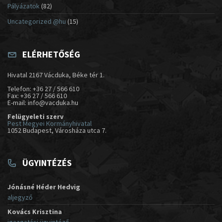
Pályázatok
(82)
Uncategorized @hu
(15)
ELÉRHETŐSÉG
Hivatal 2167 Vácduka, Béke tér 1.
Telefon: +36 27 / 566 610
Fax: +36 27 / 566 610
E-mail: info@vacduka.hu
Felügyeleti szerv
Pest Megyei Kormányhivatal
1052 Budapest, Városháza utca 7.
ÜGYINTÉZÉS
Jónásné Héder Hedvig
aljegyző
Kovács Krisztina
igazgatási ügyintéző