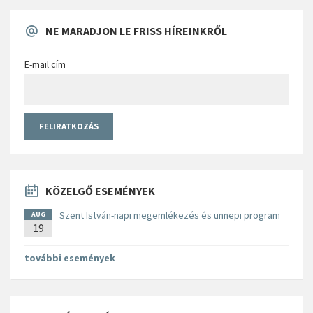
NE MARADJON LE FRISS HÍREINKRŐL
E-mail cím
KÖZELGŐ ESEMÉNYEK
Szent István-napi megemlékezés és ünnepi program
AUG
19
további események