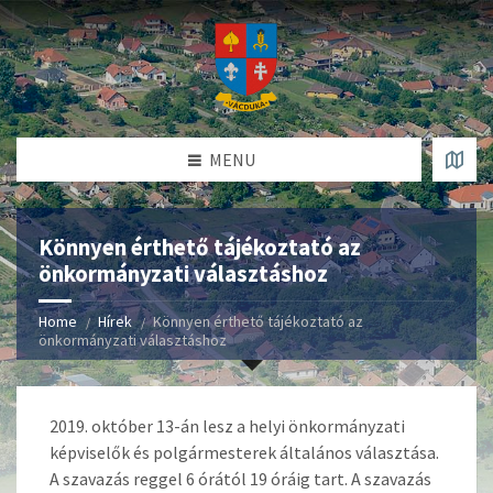
MENU
Könnyen érthető tájékoztató az
önkormányzati választáshoz
Home
Hírek
Könnyen érthető tájékoztató az
önkormányzati választáshoz
2019. október 13-án lesz a helyi önkormányzati
képviselők és polgármesterek általános választása.
A szavazás reggel 6 órától 19 óráig tart. A szavazás