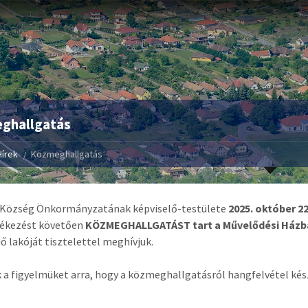
ghallgatás
Hírek
Közmeghallgatás
 Község Önkormányzatának képviselő-testülete
2025. október 22
kezést követően
KÖZMEGHALLGATÁST tart a Művelődési Házban
ő lakóját tisztelettel meghívjuk.
k a figyelmüket arra, hogy a közmeghallgatásról hangfelvétel kés