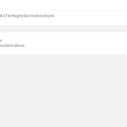
0-17 in
Meghívók/rendezvények
T
estületi ülésre