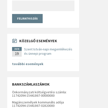
KÖZELGŐ ESEMÉNYEK
Szent István-napi megemlékezés
AUG
19
és ünnepi program
további események
BANKSZÁMLASZÁMOK
Önkormányzati költségvetési számla:
11742094-15441867-00000000
Magánszemélyek kommunális adója
11742094-15441867-02820000