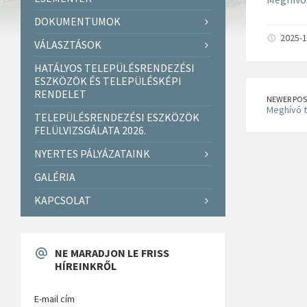
DOKUMENTUMOK
2025-1
VÁLASZTÁSOK
HATÁLYOS TELEPÜLÉSRENDEZÉSI
ESZKÖZÖK ÉS TELEPÜLÉSKÉPI
RENDELET
NEWER POS
Meghívó t
TELEPÜLÉSRENDEZÉSI ESZKÖZÖK
FELÜLVIZSGÁLATA 2026.
NYERTES PÁLYÁZATAINK
GALÉRIA
KAPCSOLAT
NE MARADJON LE FRISS
HÍREINKRŐL
E-mail cím