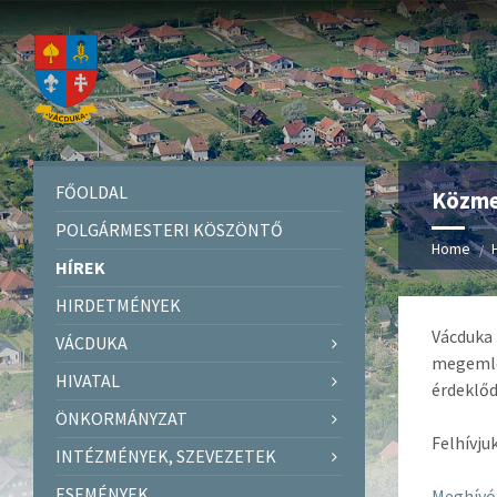
FŐOLDAL
Közme
POLGÁRMESTERI KÖSZÖNTŐ
Home
HÍREK
HIRDETMÉNYEK
Vácduka
VÁCDUKA
megemlé
HIVATAL
érdeklőd
ÖNKORMÁNYZAT
Felhívju
INTÉZMÉNYEK, SZEVEZETEK
ESEMÉNYEK
Meghívó