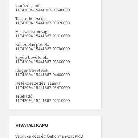
Iparűzési adó:
11742094-15441867-03540000
Talajterhelési díj:
11742094-15441867-03920000
Mulasztási bírság:
11742094-15441867-03610000
Késedelmi pótlék:
11742094-15441867-03780000
Egyéb bevételek:
11742094-15441867-08800000
Idegen bevételek:
11742094-15441867-04400000
Illetékbeszedési számla:
11742094-15441867-03470000
Telekadó:
11742094-15441867-02510000
HIVATALI KAPU
Vácduka Község Önkormányzat KRID