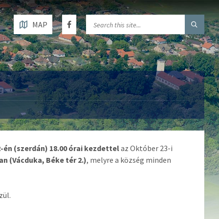
MAP
-én (szerdán) 18.00 órai kezdettel
az Október 23-i
 (Vácduka, Béke tér 2.)
, melyre a község minden
zül.