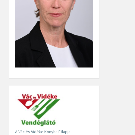
A Vác és Vidéke Konyha Étlapja