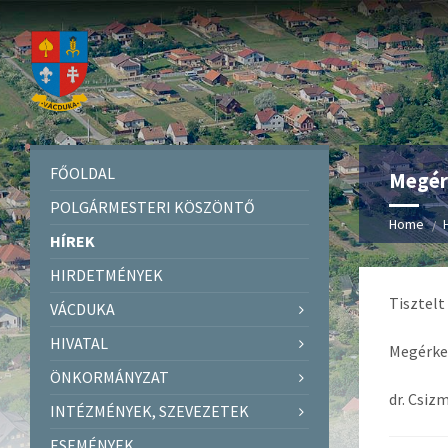
FŐOLDAL
Megérk
POLGÁRMESTERI KÖSZÖNTŐ
Home
HÍREK
HIRDETMÉNYEK
Tisztelt
VÁCDUKA
HIVATAL
Megérkez
ÖNKORMÁNYZAT
dr. Csiz
INTÉZMÉNYEK, SZEVEZETEK
ESEMÉNYEK