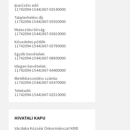
Iparűzési adó:
11742094-15441867-03540000
Talajterhelési díj:
11742094-15441867-03920000
Mulasztási bírság:
11742094-15441867-03610000
Késedelmi pótlék:
11742094-15441867-03780000
Egyéb bevételek:
11742094-15441867-08800000
Idegen bevételek:
11742094-15441867-04400000
Illetékbeszedési számla:
11742094-15441867-03470000
Telekadó:
11742094-15441867-02510000
HIVATALI KAPU
Vácduka Község Önkormányzat KRID