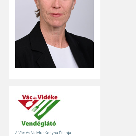
A Vác és Vidéke Konyha Étlapja