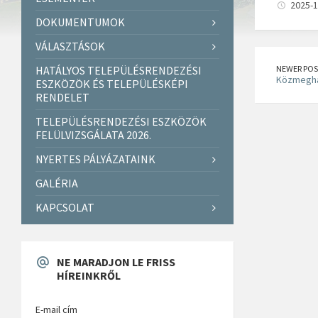
2025-1
DOKUMENTUMOK
VÁLASZTÁSOK
HATÁLYOS TELEPÜLÉSRENDEZÉSI
NEWER POS
Közmegha
ESZKÖZÖK ÉS TELEPÜLÉSKÉPI
RENDELET
TELEPÜLÉSRENDEZÉSI ESZKÖZÖK
FELÜLVIZSGÁLATA 2026.
NYERTES PÁLYÁZATAINK
GALÉRIA
KAPCSOLAT
NE MARADJON LE FRISS
HÍREINKRŐL
E-mail cím