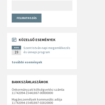
KÖZELGŐ ESEMÉNYEK
Szent István-napi megemlékezés
AUG
19
és ünnepi program
további események
BANKSZÁMLASZÁMOK
Önkormányzati költségvetési számla:
11742094-15441867-00000000
Magánszemélyek kommunális adója
11742094-15441867-02820000