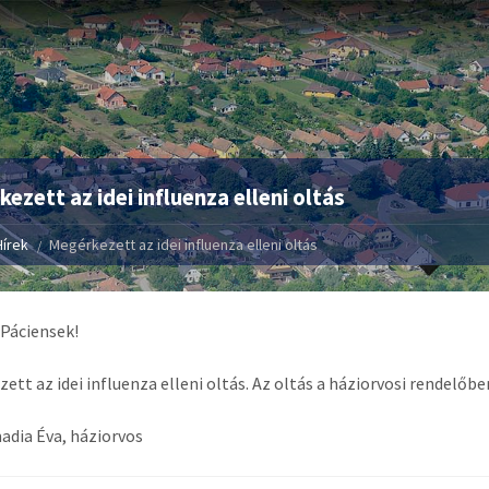
ezett az idei influenza elleni oltás
Hírek
Megérkezett az idei influenza elleni oltás
 Páciensek!
ett az idei influenza elleni oltás. Az oltás a háziorvosi rendelőbe
madia Éva, háziorvos