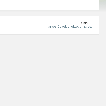
OLDER POST
Orvosi ügyelet - október 23-26.