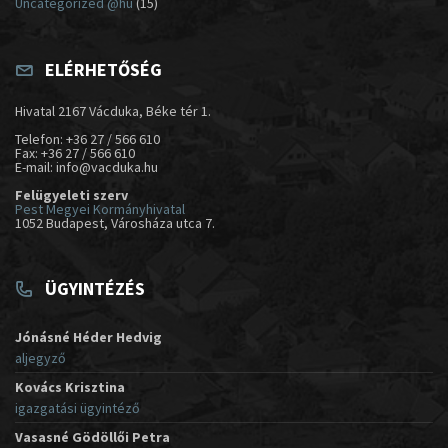
Uncategorized @hu
(15)
ELÉRHETŐSÉG
Hivatal 2167 Vácduka, Béke tér 1.
Telefon: +36 27 / 566 610
Fax: +36 27 / 566 610
E-mail: info@vacduka.hu
Felügyeleti szerv
Pest Megyei Kormányhivatal
1052 Budapest, Városháza utca 7.
ÜGYINTÉZÉS
Jónásné Héder Hedvig
aljegyző
Kovács Krisztina
igazgatási ügyintéző
Vasasné Gödöllői Petra