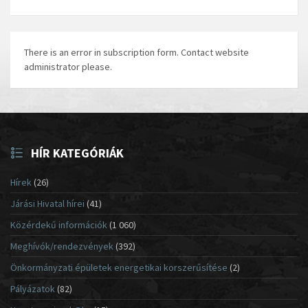
There is an error in subscription form. Contact website
administrator please.
HÍR KATEGÓRIÁK
Hírek
(26)
Járási Hivatal hírei
(41)
Közérdekű információk
(1 060)
Meghívók/rendezvények
(392)
Önkormányzati épületek energetikai korszerűsítése
(2)
Pályázatok
(82)