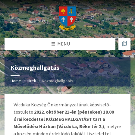
MENU
Közmeghallgatás
Home
Hírek
Közmeghallgatás
Vácduka Község Önkormányzatának képviselő-
testülete
2022. október 21-én (pénteken) 18.00
órai kezdettel
KÖZMEGHALLGATÁST tart a
Művelődési Házban (Vácduka, Béke tér 2.)
, melyre
a község minden érdeklődő lakóját tisztelettel