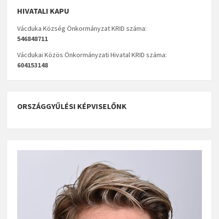
HIVATALI KAPU
Vácduka Község Önkormányzat KRID száma:
546848711
Vácdukai Közös Önkormányzati Hivatal KRID száma:
604153148
ORSZÁGGYŰLÉSI KÉPVISELŐNK