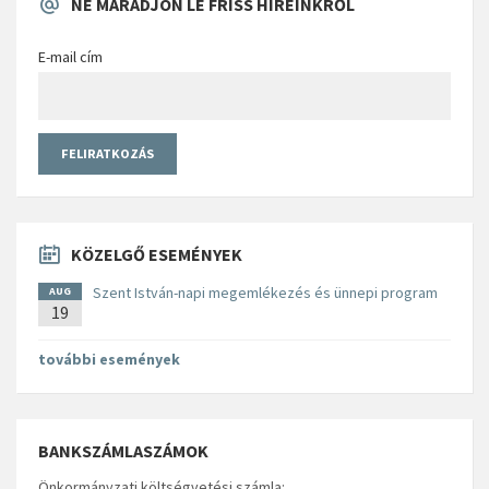
NE MARADJON LE FRISS HÍREINKRŐL
E-mail cím
KÖZELGŐ ESEMÉNYEK
Szent István-napi megemlékezés és ünnepi program
AUG
19
további események
BANKSZÁMLASZÁMOK
Önkormányzati költségvetési számla: