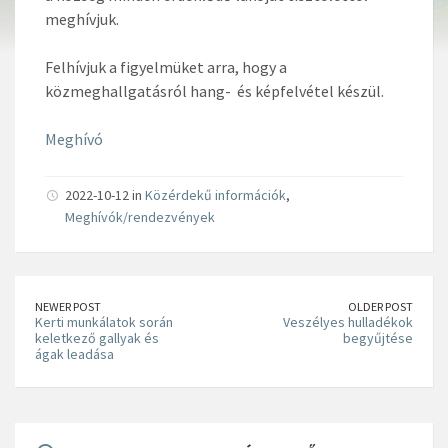
meghívjuk.
Felhívjuk a figyelmüket arra, hogy a
közmeghallgatásról hang- és képfelvétel készül.
Meghívó
2022-10-12 in
Közérdekű információk
,
Meghívók/rendezvények
NEWER POST
OLDER POST
Kerti munkálatok során
Veszélyes hulladékok
keletkező gallyak és
begyűjtése
ágak leadása