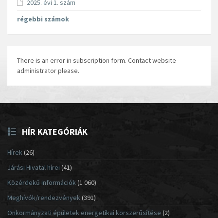
2025. évi 1. szám
régebbi számok
There is an error in subscription form. Contact website
administrator please.
HÍR KATEGÓRIÁK
Hírek
(26)
Járási Hivatal hírei
(41)
Közérdekű információk
(1 060)
Meghívók/rendezvények
(391)
Önkormányzati épületek energetikai korszerűsítése
(2)