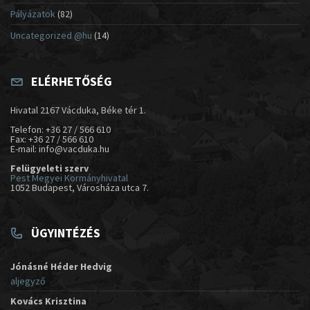
Pályázatok
(82)
Uncategorized @hu
(14)
ELÉRHETŐSÉG
Hivatal 2167 Vácduka, Béke tér 1.
Telefon: +36 27 / 566 610
Fax: +36 27 / 566 610
E-mail: info@vacduka.hu
Felügyeleti szerv
Pest Megyei Kormányhivatal
1052 Budapest, Városháza utca 7.
ÜGYINTÉZÉS
Jónásné Héder Hedvig
aljegyző
Kovács Krisztina