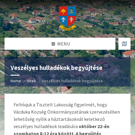
MENU
Veszélyes hulladékok begyűjtése
Home
Hírek
Veszélyes hulladékok begyűjtése
Felhívjuk a Tisztelt Lakosság figyelmét, hogy
Vácduka Község Önkormányzatának szervezésében
lehetőség nyílik a háztartásoknál keletkező
veszélyes hulladékok leadására
október 22-én
szombaton
8-12 óra között.
A begyűjtés