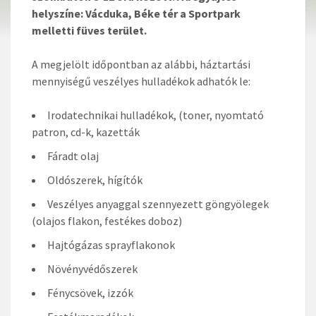
helyszíne:
Vácduka, Béke tér a Sportpark
melletti füves terület.
A megjelölt időpontban az alábbi, háztartási
mennyiségű veszélyes hulladékok adhatók le:
Irodatechnikai hulladékok, (toner, nyomtató
patron, cd-k, kazetták
Fáradt olaj
Oldószerek, hígítók
Veszélyes anyaggal szennyezett göngyölegek
(olajos flakon, festékes doboz)
Hajtógázas sprayflakonok
Növényvédőszerek
Fénycsövek, izzók