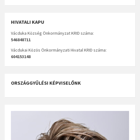
HIVATALI KAPU
Vácduka Község Önkormányzat KRID száma:
546848711
Vácdukai Közös Önkormányzati Hivatal KRID száma:
604153148
ORSZÁGGYŰLÉSI KÉPVISELŐNK