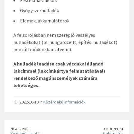
Festékmaradékok
Gyógyszerhulladék
Elemek, akkumulátorok
A felsorolásban nem szereplő veszélyes
hulladékokat (pl. hungarocellt, építési hulladékot)
nem áll módunkban átvenni.
A hulladék leadása csak vácdukai állandó
lakcímmel (lakcímkártya felmutatásával)
rendelkező magánszemélyek számára
lehetséges.
2022-10-10 in
Közérdekű információk
NEWER POST
OLDER POST
Közmeghallgatás
Elektronikai