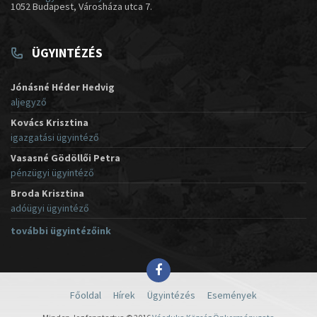
1052 Budapest, Városháza utca 7.
ÜGYINTÉZÉS
Jónásné Héder Hedvig
aljegyző
Kovács Krisztina
igazgatási ügyintéző
Vasasné Gödöllői Petra
pénzügyi ügyintéző
Broda Krisztina
adóügyi ügyintéző
további ügyintézőink
Főoldal
Hírek
Ügyintézés
Események