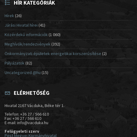
HÍR KATEGÓRIÁK
Hírek
(26)
Járási Hivatal hírei
(41)
Közérdekű információk
(1 060)
Meghívók/rendezvények
(392)
Önkormányzati épületek energetikai korszerűsítése
(2)
Pályázatok
(82)
Uncategorized @hu
(15)
ELÉRHETŐSÉG
Hivatal 2167 Vácduka, Béke tér 1.
Telefon: +36 27 / 566 610
Fax: +36 27 / 566 610
E-mail: info@vacduka.hu
Felügyeleti szerv
Pest Megyei Kormányhivatal