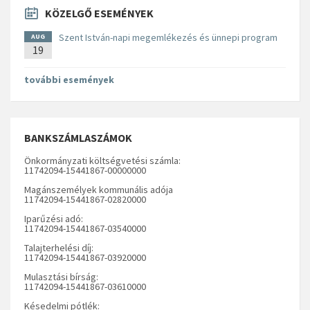
KÖZELGŐ ESEMÉNYEK
Szent István-napi megemlékezés és ünnepi program
AUG
19
további események
BANKSZÁMLASZÁMOK
Önkormányzati költségvetési számla:
11742094-15441867-00000000
Magánszemélyek kommunális adója
11742094-15441867-02820000
Iparűzési adó:
11742094-15441867-03540000
Talajterhelési díj:
11742094-15441867-03920000
Mulasztási bírság:
11742094-15441867-03610000
Késedelmi pótlék: