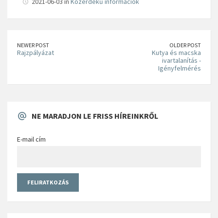
2021-06-03 in
Közérdekű információk
NEWER POST
OLDER POST
Rajzpályázat
Kutya és macska
ivartalanítás -
Igényfelmérés
NE MARADJON LE FRISS HÍREINKRŐL
E-mail cím