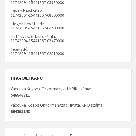
11742094-15441867-03780000
Egyéb bevételek:
11742094-15441867-08800000
Idegen bevételek:
11742094-15441867-04400000
Illetékbeszedési számla:
11742094-15441867-03470000
Telekadó:
11742094-15441867-02510000
HIVATALI KAPU
Vácduka Község Önkormányzat KRID száma:
546848711
Vácdukai Közös Önkormányzati Hivatal KRID száma:
604153148