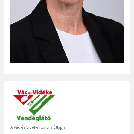
A Vác és Vidéke Konyha Étlapja