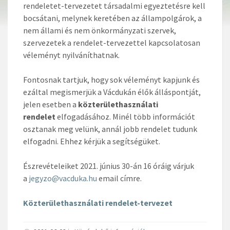
rendeletet-tervezetet társadalmi egyeztetésre kell
bocsátani, melynek keretében az állampolgárok, a
nem állami és nem önkormányzati szervek,
szervezetek a rendelet-tervezettel kapcsolatosan
véleményt nyilváníthatnak.
Fontosnak tartjuk, hogy sok véleményt kapjunk és
ezáltal megismerjük a Vácdukán élők álláspontját,
jelen esetben a
közterülethasználati
rendelet
elfogadásához. Minél több információt
osztanak meg velünk, annál jobb rendelet tudunk
elfogadni. Ehhez kérjük a segítségüket.
Észrevételeiket 2021. június 30-án 16 óráig várjuk
a
jegyzo@vacduka.hu
email címre.
Közterülethasználati rendelet-tervezet