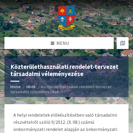
MENU
Közterülethasználati rendelet-tervezet
társadalmi véleményezése
Home
Hírek
Közterülethasználati rendelet-tervezet
társadalmi véleményezése
A helyi rendeletek előkészítésében való társadalmi
részvételről szóló 9/2012. (X. 08.) számú
önkormányzati rendelet alapján az önkormányzati