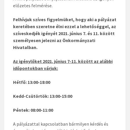
előzetes felmérése.
Felhívjuk szíves figyelmüket, hogy aki a pályázat
keretében szeretne élni ezzel a lehetőséggel, az
szíveskedjék igényét 2021. június 7. és 11. között
személyesen jelezni az Önkormányzati
Hivatalban.
Az igénylőket 2021. június 7-11. között az alábbi
időpontokban várjuk:
Hétfő: 13:00-18:00
Kedd-Csütörtök: 13:00-15:00
Péntek: 08:00-11:00
A pályázattal kapcsolatban bármilyen kérdés és