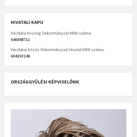
HIVATALI KAPU
Vácduka Község Önkormányzat KRID száma:
546848711
Vácdukai Közös Önkormányzati Hivatal KRID száma:
604153148
ORSZÁGGYŰLÉSI KÉPVISELŐNK