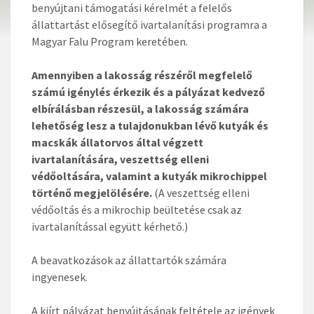
benyújtani támogatási kérelmét a felelős
állattartást elősegítő ivartalanítási programra a
Magyar Falu Program keretében.
Amennyiben a lakosság részéről megfelelő
számú igénylés érkezik és a pályázat kedvező
elbírálásban részesül, a lakosság számára
lehetőség lesz a tulajdonukban lévő kutyák és
macskák állatorvos által végzett
ivartalanítására, veszettség elleni
védőoltására, valamint a kutyák mikrochippel
történő megjelölésére.
(A veszettség elleni
védőoltás és a mikrochip beültetése csak az
ivartalanítással együtt kérhető.)
A beavatkozások az állattartók számára
ingyenesek.
A kiírt pályázat benyújtásának feltétele az igények