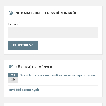
NE MARADJON LE FRISS HÍREINKRŐL
E-mail cím
KÖZELGŐ ESEMÉNYEK
Szent István-napi megemlékezés és ünnepi program
AUG
19
további események