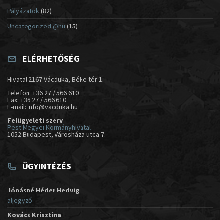
Pályázatok
(82)
Uncategorized @hu
(15)
ELÉRHETŐSÉG
Hivatal 2167 Vácduka, Béke tér 1.
Telefon: +36 27 / 566 610
Fax: +36 27 / 566 610
E-mail: info@vacduka.hu
Felügyeleti szerv
Pest Megyei Kormányhivatal
1052 Budapest, Városháza utca 7.
ÜGYINTÉZÉS
Jónásné Héder Hedvig
aljegyző
Kovács Krisztina