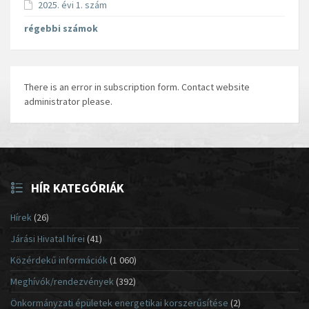
2025. évi 1. szám
régebbi számok
There is an error in subscription form. Contact website
administrator please.
HÍR KATEGÓRIÁK
Hírek
(26)
Járási Hivatal hírei
(41)
Közérdekű információk
(1 060)
Meghívók/rendezvények
(392)
Önkormányzati épületek energetikai korszerűsítése
(2)