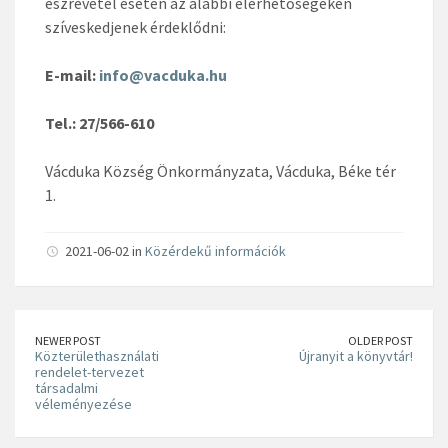
észrevétel esetén az alábbi elérhetőségeken
szíveskedjenek érdeklődni:
E-mail:
info@vacduka.hu
Tel.: 27/566-610
Vácduka Község Önkormányzata, Vácduka, Béke tér
1.
2021-06-02 in
Közérdekű információk
NEWER POST
OLDER POST
Közterülethasználati
Újranyit a könyvtár!
rendelet-tervezet
társadalmi
véleményezése