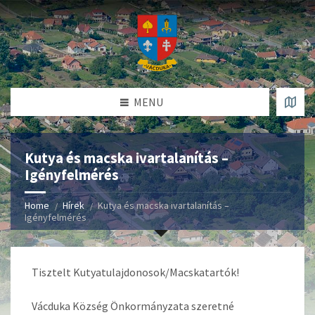
MENU
Kutya és macska ivartalanítás –
Igényfelmérés
Home
Hírek
Kutya és macska ivartalanítás –
Igényfelmérés
Tisztelt Kutyatulajdonosok/Macskatartók!
Vácduka Község Önkormányzata szeretné