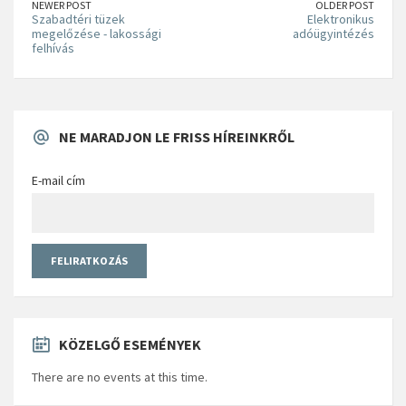
NEWER POST
OLDER POST
Szabadtéri tüzek
Elektronikus
megelőzése - lakossági
adóügyintézés
felhívás
NE MARADJON LE FRISS HÍREINKRŐL
E-mail cím
KÖZELGŐ ESEMÉNYEK
There are no events at this time.