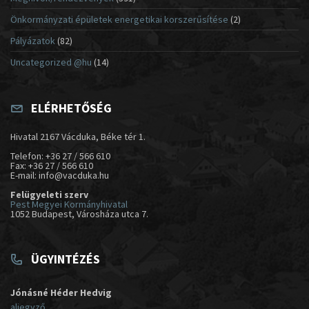
Önkormányzati épületek energetikai korszerűsítése
(2)
Pályázatok
(82)
Uncategorized @hu
(14)
ELÉRHETŐSÉG
Hivatal 2167 Vácduka, Béke tér 1.
Telefon: +36 27 / 566 610
Fax: +36 27 / 566 610
E-mail: info@vacduka.hu
Felügyeleti szerv
Pest Megyei Kormányhivatal
1052 Budapest, Városháza utca 7.
ÜGYINTÉZÉS
Jónásné Héder Hedvig
aljegyző