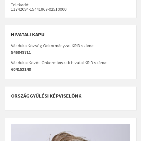
Telekadó:
11742094-15441867-02510000
HIVATALI KAPU
Vácduka Község Önkormányzat KRID száma:
546848711
Vácdukai Közös Önkormányzati Hivatal KRID száma:
604153148
ORSZÁGGYŰLÉSI KÉPVISELŐNK