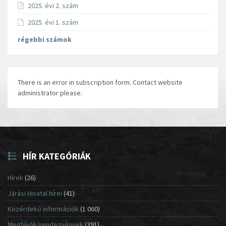
2025. évi 2. szám
2025. évi 1. szám
régebbi számok
There is an error in subscription form. Contact website
administrator please.
HÍR KATEGÓRIÁK
Hírek
(26)
Járási Hivatal hírei
(41)
Közérdekű információk
(1 060)
Meghívók/rendezvények
(391)