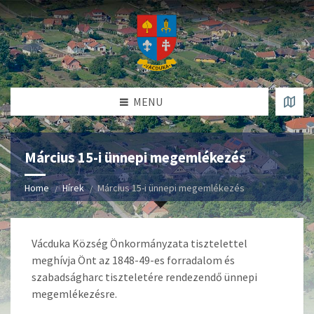
MENU
Március 15-i ünnepi megemlékezés
Home
Hírek
Március 15-i ünnepi megemlékezés
Vácduka Község Önkormányzata tisztelettel
meghívja Önt az 1848-49-es forradalom és
szabadságharc tiszteletére rendezendő ünnepi
megemlékezésre.