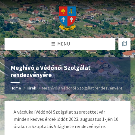
MENU
Meghívó a Védőnői Szolgálat
rendezvényére
Home
Hírek
Meghívó a Védőnői Szolgálat rendezvényére
A vácdukai Védőnői Szolgálat szeretettel vár
minden kedves érdeklődőt 2023. augusztus 1-jén 10
órakor a Szoptatás Világhete rendezvényére.