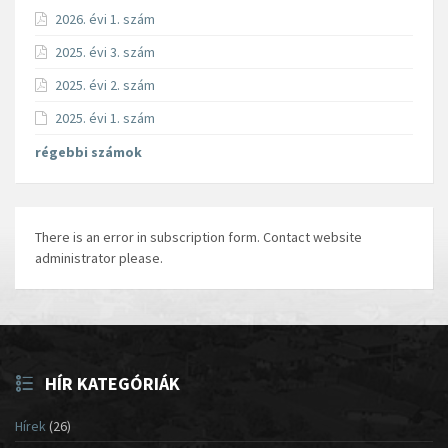
2026. évi 1. szám
2025. évi 3. szám
2025. évi 2. szám
2025. évi 1. szám
régebbi számok
There is an error in subscription form. Contact website
administrator please.
HÍR KATEGÓRIÁK
Hírek
(26)