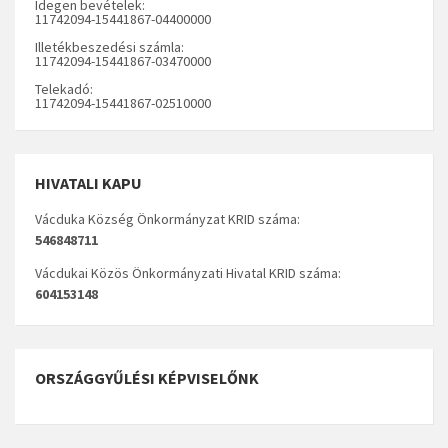
Idegen bevételek:
11742094-15441867-04400000
Illetékbeszedési számla:
11742094-15441867-03470000
Telekadó:
11742094-15441867-02510000
HIVATALI KAPU
Vácduka Község Önkormányzat KRID száma:
546848711
Vácdukai Közös Önkormányzati Hivatal KRID száma:
604153148
ORSZÁGGYŰLÉSI KÉPVISELŐNK