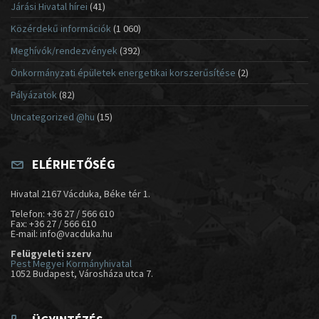
Járási Hivatal hírei
(41)
Közérdekű információk
(1 060)
Meghívók/rendezvények
(392)
Önkormányzati épületek energetikai korszerűsítése
(2)
Pályázatok
(82)
Uncategorized @hu
(15)
ELÉRHETŐSÉG
Hivatal 2167 Vácduka, Béke tér 1.
Telefon: +36 27 / 566 610
Fax: +36 27 / 566 610
E-mail: info@vacduka.hu
Felügyeleti szerv
Pest Megyei Kormányhivatal
1052 Budapest, Városháza utca 7.