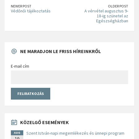
NEWER POST
OLDER POST
Védőnői tájékoztatás
A vérvétel augusztus 9-
18-ig szünetel az
Egészségházban
NE MARADJON LE FRISS HÍREINKRŐL
E-mail cím
KÖZELGŐ ESEMÉNYEK
Szent István-napi megemlékezés és ünnepi program
AUG
19