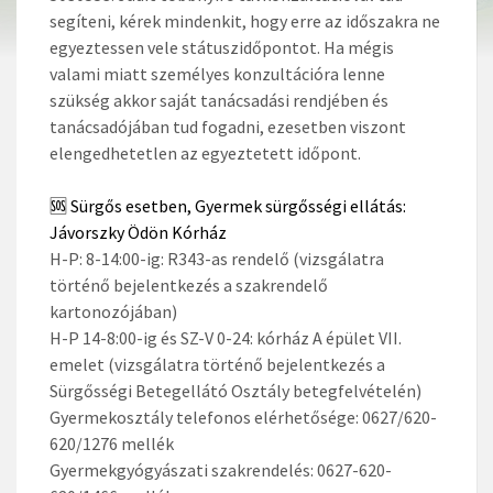
segíteni, kérek mindenkit, hogy erre az időszakra ne
egyeztessen vele státuszidőpontot.
Ha mégis
valami miatt személyes konzultációra lenne
szükség akkor saját tanácsadási rendjében és
tanácsadójában tud fogadni, ezesetben viszont
elengedhetetlen az egyeztetett időpont.
🆘 Sürgős esetben, Gyermek sürgősségi ellátás:
Jávorszky Ödön Kórház
H-P: 8-14:00-ig: R343-as rendelő (vizsgálatra
történő bejelentkezés a szakrendelő
kartonozójában)
H-P 14-8:00-ig és SZ-V 0-24: kórház A épület VII.
emelet (vizsgálatra történő bejelentkezés a
Sürgősségi Betegellátó Osztály betegfelvételén)
Gyermekosztály telefonos elérhetősége: 0627/620-
620/1276 mellék
Gyermekgyógyászati szakrendelés: 0627-620-