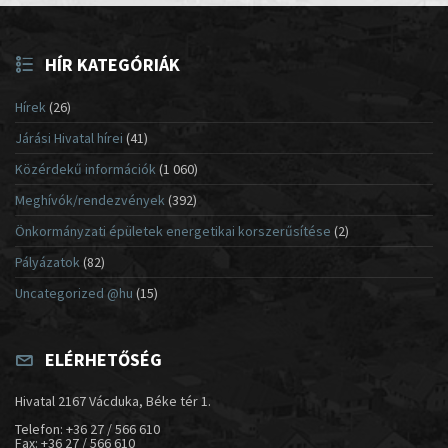
HÍR KATEGÓRIÁK
Hírek
(26)
Járási Hivatal hírei
(41)
Közérdekű információk
(1 060)
Meghívók/rendezvények
(392)
Önkormányzati épületek energetikai korszerűsítése
(2)
Pályázatok
(82)
Uncategorized @hu
(15)
ELÉRHETŐSÉG
Hivatal 2167 Vácduka, Béke tér 1.
Telefon: +36 27 / 566 610
Fax: +36 27 / 566 610