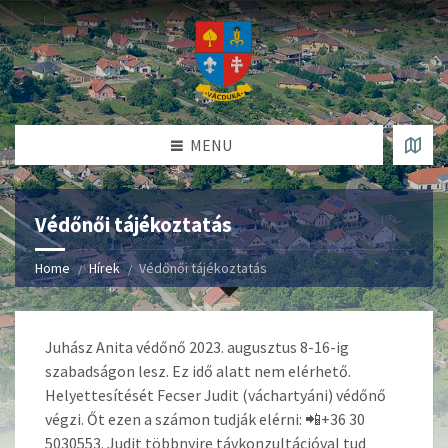
MENU
Védőnői tájékoztatás
Home
Hírek
Védőnői tájékoztatás
Juhász Anita védőnő 2023. augusztus 8-16-ig
szabadságon lesz. Ez idő alatt nem elérhető.
Helyettesítését Fecser Judit (váchartyáni) védőnő
végzi. Őt ezen a számon tudják elérni: 📲+36 30
5030553. Judit többnyire távkonzultációval tud