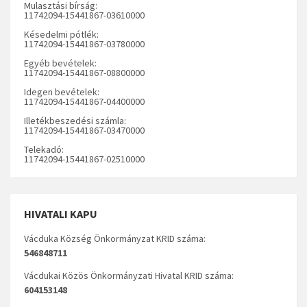
Mulasztási bírság:
11742094-15441867-03610000
Késedelmi pótlék:
11742094-15441867-03780000
Egyéb bevételek:
11742094-15441867-08800000
Idegen bevételek:
11742094-15441867-04400000
Illetékbeszedési számla:
11742094-15441867-03470000
Telekadó:
11742094-15441867-02510000
HIVATALI KAPU
Vácduka Község Önkormányzat KRID száma:
546848711
Vácdukai Közös Önkormányzati Hivatal KRID száma:
604153148