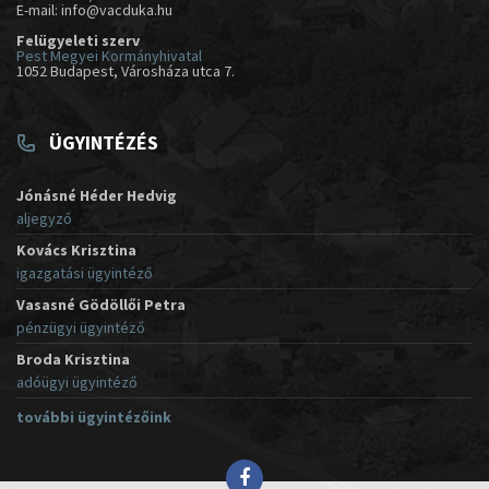
E-mail: info@vacduka.hu
Felügyeleti szerv
Pest Megyei Kormányhivatal
1052 Budapest, Városháza utca 7.
ÜGYINTÉZÉS
Jónásné Héder Hedvig
aljegyző
Kovács Krisztina
igazgatási ügyintéző
Vasasné Gödöllői Petra
pénzügyi ügyintéző
Broda Krisztina
adóügyi ügyintéző
további ügyintézőink