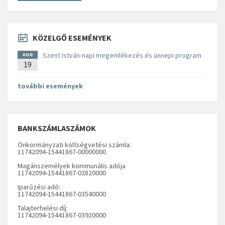
KÖZELGŐ ESEMÉNYEK
Szent István-napi megemlékezés és ünnepi program
AUG
19
további események
BANKSZÁMLASZÁMOK
Önkormányzati költségvetési számla:
11742094-15441867-00000000
Magánszemélyek kommunális adója
11742094-15441867-02820000
Iparűzési adó:
11742094-15441867-03540000
Talajterhelési díj:
11742094-15441867-03920000