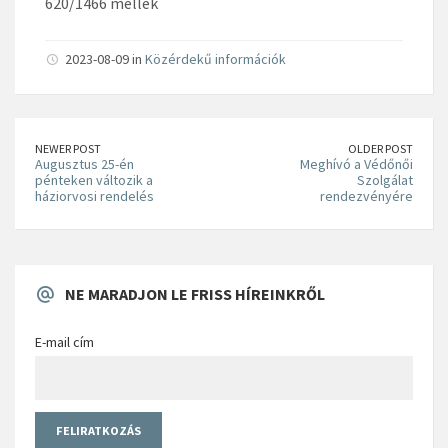
620/1466 mellék
2023-08-09 in
Közérdekű információk
NEWER POST
OLDER POST
Augusztus 25-én
Meghívó a Védőnői
pénteken változik a
Szolgálat
háziorvosi rendelés
rendezvényére
NE MARADJON LE FRISS HÍREINKRŐL
E-mail cím