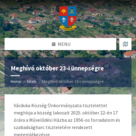
MENU
Meghívó október 23-i ünnepségre
Home
Hírek
Meghívó október 23-i ünnepségre
Vácduka Község Önkormányzata tisztelettel
meghívja a község lakosait 2025. október 22-én 17
órára a Művelődési Házba az 1956-os forradalom és
szabadságharc tiszteletére rendezett
megemlékezésre.