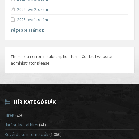
2025. évi 2. szám
2025. évi 1. szám
régebbi számok
There is an error in subscription form. Contact website
administrator please.
HÍR KATEGÓRIÁK
Hírek
(26)
Járási Hivatal hírei
(41)
Közérdekű információk
(1 060)