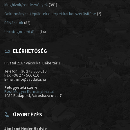
Meghívók/rendezvények
(391)
Önkormányzati épületek energetikai korszerűsítése
(2)
Pályázatok
(82)
Uncategorized @hu
(14)
ELÉRHETŐSÉG
Hivatal 2167 Vácduka, Béke tér 1.
Telefon: +36 27 / 566 610
Fax: +36 27 / 566 610
E-mail: info@vacduka.hu
Felügyeleti szerv
Pest Megyei Kormányhivatal
1052 Budapest, Városháza utca 7.
ÜGYINTÉZÉS
Jónásné Héder Hedvig