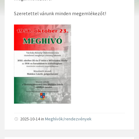
Szeretettel várunk minden megemlékezőt!
2025-10-14 in
Meghívók/rendezvények