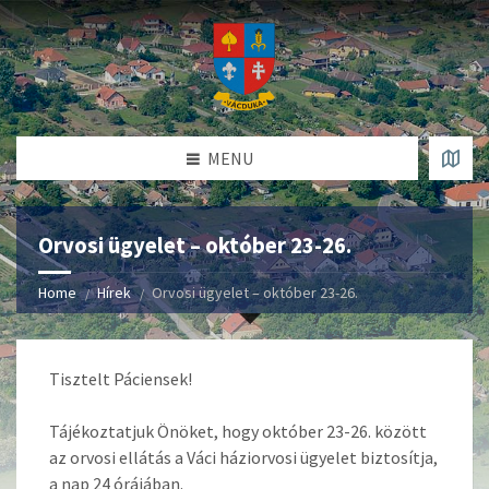
MENU
Orvosi ügyelet – október 23-26.
Home
Hírek
Orvosi ügyelet – október 23-26.
Tisztelt Páciensek!
Tájékoztatjuk Önöket, hogy október 23-26. között
az orvosi ellátás a Váci háziorvosi ügyelet biztosítja,
a nap 24 órájában.