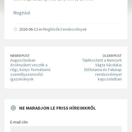
Meghívó
2026-06-12 in
Meghívók/rendezvények
NEWER POST
OLDER POST
Augusztusban
Tájékoztató a Nemzeti
érvényüket vesztik a
Vágta Vácdukai
régi, könyv formátumú
Előfutama és Falunap
személyazonosító
rendezvénnyel
igazolványok
kapcsolatban
NE MARADJON LE FRISS HÍREINKRŐL
E-mail cím