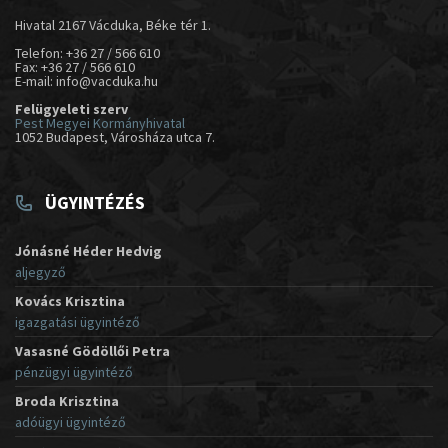
Hivatal 2167 Vácduka, Béke tér 1.
Telefon: +36 27 / 566 610
Fax: +36 27 / 566 610
E-mail: info@vacduka.hu
Felügyeleti szerv
Pest Megyei Kormányhivatal
1052 Budapest, Városháza utca 7.
ÜGYINTÉZÉS
Jónásné Héder Hedvig
aljegyző
Kovács Krisztina
igazgatási ügyintéző
Vasasné Gödöllői Petra
pénzügyi ügyintéző
Broda Krisztina
adóügyi ügyintéző