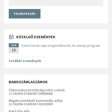
KÖZELGŐ ESEMÉNYEK
Szent István-napi megemlékezés és ünnepi program
AUG
19
további események
BANKSZÁMLASZÁMOK
Önkormányzati költségvetési számla:
11742094-15441867-00000000
Magánszemélyek kommunális adója
11742094-15441867-02820000
Iparűzési adó: