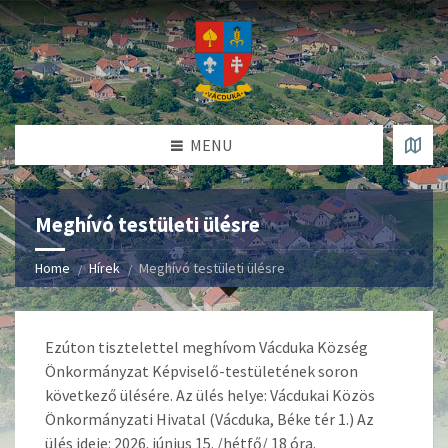
MENU
Meghívó testületi ülésre
Home
Hírek
Meghívó testületi ülésre
Ezúton tisztelettel meghívom Vácduka Község
Önkormányzat Képviselő-testületének soron
következő ülésére. Az ülés helye: Vácdukai Közös
Önkormányzati Hivatal (Vácduka, Béke tér 1.) Az
ülés ideje: 2026. június 15. /hétfő/ 18 óra.