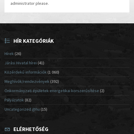
administrator please.
HÍR KATEGÓRIÁK
Hírek
(26)
Járási Hivatal hírei
(41)
Közérdekű információk
(1 060)
Meghívók/rendezvények
(392)
Önkormányzati épületek energetikai korszerűsítése
(2)
Pályázatok
(82)
Uncategorized @hu
(15)
ELÉRHETŐSÉG