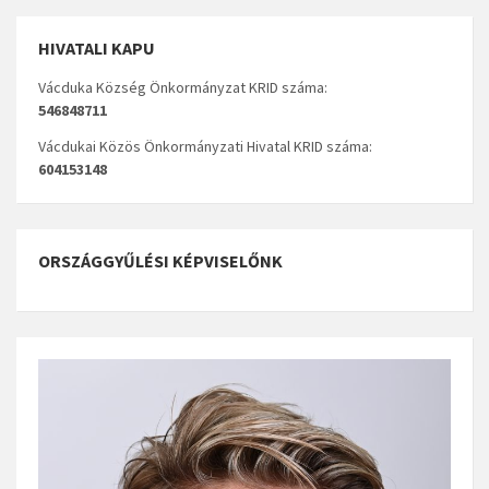
HIVATALI KAPU
Vácduka Község Önkormányzat KRID száma:
546848711
Vácdukai Közös Önkormányzati Hivatal KRID száma:
604153148
ORSZÁGGYŰLÉSI KÉPVISELŐNK