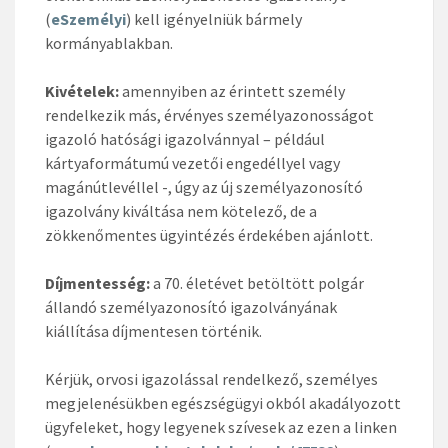
(
eSzemélyi
) kell igényelniük bármely
kormányablakban.
Kivételek:
amennyiben az érintett személy
rendelkezik más, érvényes személyazonosságot
igazoló hatósági igazolvánnyal – például
kártyaformátumú vezetői engedéllyel vagy
magánútlevéllel -, úgy az új személyazonosító
igazolvány kiváltása nem kötelező, de a
zökkenőmentes ügyintézés érdekében ajánlott.
Díjmentesség:
a 70. életévet betöltött polgár
állandó személyazonosító igazolványának
kiállítása díjmentesen történik.
Kérjük, orvosi igazolással rendelkező, személyes
megjelenésükben egészségügyi okból akadályozott
ügyfeleket, hogy legyenek szívesek az ezen a linken