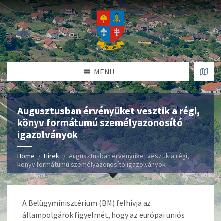
MENU
Augusztusban érvényüket vesztik a régi,
könyv formátumú személyazonosító
igazolványok
Home
Hírek
Augusztusban érvényüket vesztik a régi,
könyv formátumú személyazonosító igazolványok
A Belügyminisztérium (BM) felhívja az
állampolgárok figyelmét, hogy az európai uniós