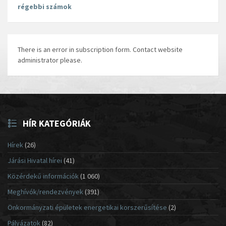
régebbi számok
There is an error in subscription form. Contact website
administrator please.
HÍR KATEGÓRIÁK
Hírek
(26)
Járási Hivatal hírei
(41)
Közérdekű információk
(1 060)
Meghívók/rendezvények
(391)
Önkormányzati épületek energetikai korszerűsítése
(2)
Pályázatok
(82)