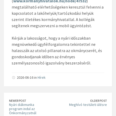
(
www.kormanyhivatalok.hu/node/47532
)
megtalálható elérhetőségeken keresztül felvenni a
kapcsolatot a lakóhelyük/tartózkodási helyük
szerint illetékes kormányhivatallal. A kollégák
segítenek megszervezni a mobil ügyintézést.
Kérjük a lakosságot, hogy a nyári időszakban
megnövekedő ügyfélforgalomra tekintettel ne
halasszák az utolsó pillanatra az okmánycserét, és
gondoskodjanak időben az érvényes
személyazonosító igazolvány beszerzéséről.
2026-06-16 in
Hírek
NEWER POST
OLDER POST
Nyári diákmunka
Meghívó testületi ülésre
program indul az
Önkormányzatnál