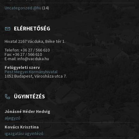
Uncategorized @hu
(14)
ELÉRHETŐSÉG
Hivatal 2167 Vácduka, Béke tér 1.
Telefon: +36 27 / 566 610
Fax: +36 27 / 566 610
E-mail: info@vacduka.hu
Felügyeleti szerv
Pest Megyei Kormányhivatal
1052 Budapest, Városháza utca 7.
ÜGYINTÉZÉS
Jónásné Héder Hedvig
aljegyző
Kovács Krisztina
igazgatási ügyintéző