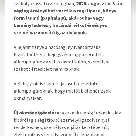
szabályozással összhangban,
2026. augusztus 3-án
végleg érvényüket vesztik a régi típusú, könyv
formátumú (papíralapú, akár puha- vagy
keményfedeles), határidő nélkül érvényes
személyazonosító igazolványok.
A lejárat ténye a hatósági nyilvántartásba
hivatalból kerül bejegyzésre, így az érintett
állampolgárok a változásról külön, személyre
szabott értesítést nem kapnak.
A Belügyminisztérium javasolja az érintett
állampolgároknak, hogy mielőbb ellenőrizzék
okmányaikat.
Új okmány igénylése:
azoknak a polgároknak, akik
kizárólag a régi típusú személyi igazolvánnyal
rendelkeznek, személyes eljárás keretében új,
elektronikus személyazonosító igazolványt