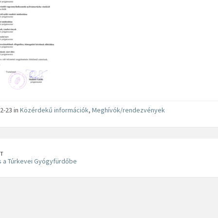
2-23 in
Közérdekű információk
,
Meghívók/rendezvények
T
s a Túrkevei Gyógyfürdőbe