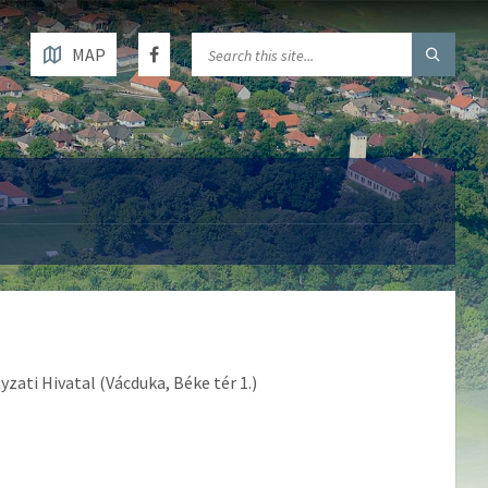
MAP
ati Hivatal (Vácduka, Béke tér 1.)