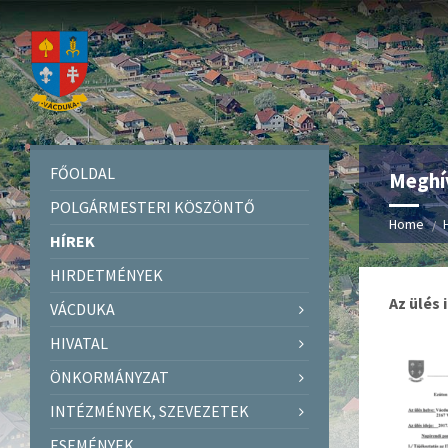
FŐOLDAL
Meghív
POLGÁRMESTERI KÖSZÖNTŐ
Home
HÍREK
HIRDETMÉNYEK
Az ülés 
VÁCDUKA
HIVATAL
ÖNKORMÁNYZAT
INTÉZMÉNYEK, SZEVEZETEK
ESEMÉNYEK