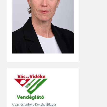
A Vác és Vidéke Konyha Étlapja