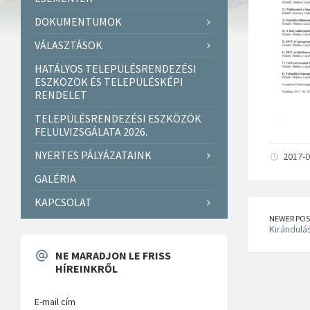
DOKUMENTUMOK
VÁLASZTÁSOK
HATÁLYOS TELEPÜLÉSRENDEZÉSI
ESZKÖZÖK ÉS TELEPÜLÉSKÉPI
RENDELET
TELEPÜLÉSRENDEZÉSI ESZKÖZÖK
FELÜLVIZSGÁLATA 2026.
NYERTES PÁLYÁZATAINK
2017-0
GALÉRIA
KAPCSOLAT
NEWER POS
Kirándulá
NE MARADJON LE FRISS
HÍREINKRŐL
E-mail cím