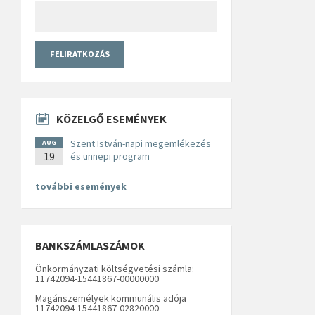
KÖZELGŐ ESEMÉNYEK
Szent István-napi megemlékezés
AUG
19
és ünnepi program
további események
BANKSZÁMLASZÁMOK
Önkormányzati költségvetési számla:
11742094-15441867-00000000
Magánszemélyek kommunális adója
11742094-15441867-02820000