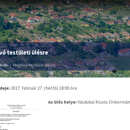
ó testületi ülésre
Hírek
Meghívó testületi ülésre
ideje:
2017. február 27. (hétfő) 18:00 óra
Az ülés helye:
Vácdukai Közös Önkormányz