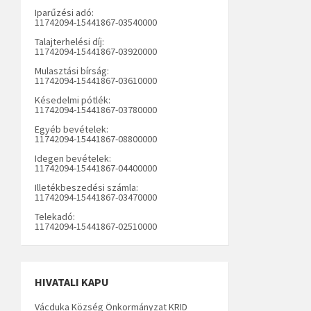
Iparűzési adó:
11742094-15441867-03540000
Talajterhelési díj:
11742094-15441867-03920000
Mulasztási bírság:
11742094-15441867-03610000
Késedelmi pótlék:
11742094-15441867-03780000
Egyéb bevételek:
11742094-15441867-08800000
Idegen bevételek:
11742094-15441867-04400000
Illetékbeszedési számla:
11742094-15441867-03470000
Telekadó:
11742094-15441867-02510000
HIVATALI KAPU
Vácduka Község Önkormányzat KRID