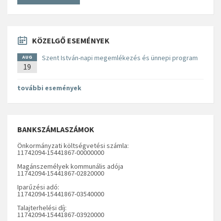
KÖZELGŐ ESEMÉNYEK
Szent István-napi megemlékezés és ünnepi program
AUG
19
további események
BANKSZÁMLASZÁMOK
Önkormányzati költségvetési számla:
11742094-15441867-00000000
Magánszemélyek kommunális adója
11742094-15441867-02820000
Iparűzési adó:
11742094-15441867-03540000
Talajterhelési díj:
11742094-15441867-03920000