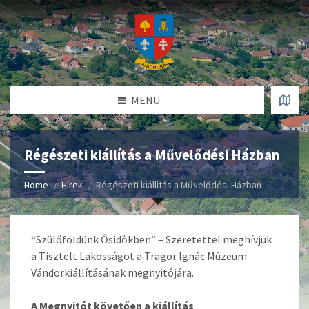
MENU
Régészeti kiállítás a Művelődési Házban
Home
Hírek
Régészeti kiállítás a Művelődési Házban
“Szülőföldünk Ősidőkben” – Szeretettel meghívjuk
a Tisztelt Lakosságot a Tragor Ignác Múzeum
Vándorkiállításának megnyitójára.
A Megnyitót követően a kiállítás