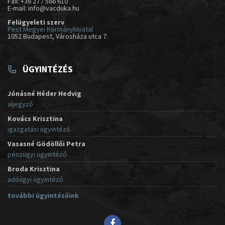
Fax: +36 27 / 566 610
E-mail: info@vacduka.hu
Felügyeleti szerv
Pest Megyei Kormányhivatal
1052 Budapest, Városháza utca 7.
ÜGYINTÉZÉS
Jónásné Héder Hedvig
aljegyző
Kovács Krisztina
igazgatási ügyintéző
Vasasné Gödöllői Petra
pénzügyi ügyintéző
Broda Krisztina
adóügyi ügyintéző
további ügyintézőink