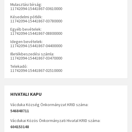
Mulasztási bírság:
11742094-15441867-03610000
Késedelmi pótlék:
11742094-15441867-03780000
Egyéb bevételek:
11742094-15441867-08800000
Idegen bevételek:
11742094-15441867-04400000
Illetékbeszedési számla:
11742094-15441867-03470000
Telekadó:
11742094-15441867-02510000
HIVATALI KAPU
Vácduka Község Önkormányzat KRID száma:
546848711
Vácdukai Közös Önkormányzati Hivatal KRID száma:
604153148