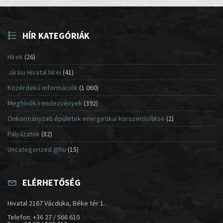
HÍR KATEGÓRIÁK
Hírek
(26)
Járási Hivatal hírei
(41)
Közérdekű információk
(1 060)
Meghívók/rendezvények
(392)
Önkormányzati épületek energetikai korszerűsítése
(2)
Pályázatok
(82)
Uncategorized @hu
(15)
ELÉRHETŐSÉG
Hivatal 2167 Vácduka, Béke tér 1.
Telefon: +36 27 / 566 610