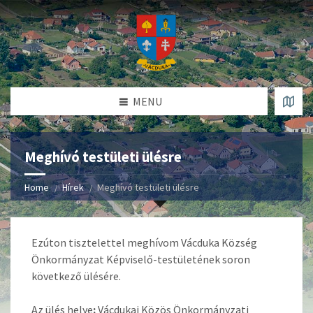
MENU
Meghívó testületi ülésre
Home
Hírek
Meghívó testületi ülésre
Ezúton tisztelettel meghívom Vácduka Község
Önkormányzat Képviselő-testületének soron
következő ülésére.
Az ülés helye
:
Vácdukai Közös Önkormányzati