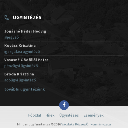
ÜGYINTÉZÉS
Jónásné Héder Hedvig
aljegyző
Kovács Krisztina
igazgatási ügyintéző
Vasasné Gödöllői Petra
pénzügyi ügyintéző
Broda Krisztina
adóügyi ügyintéző
további ügyintézőink
Főoldal
Hírek
Ügyintézés
Események
Minden Jog fenntartva © 2016
Vácduka Község Önkormányzata