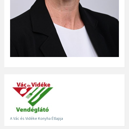
A Vác és Vidéke Konyha Étlapja