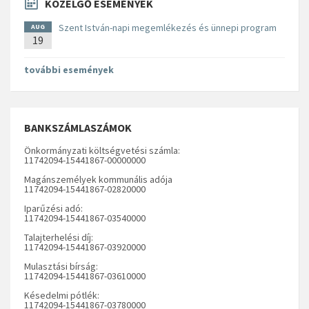
KÖZELGŐ ESEMÉNYEK
Szent István-napi megemlékezés és ünnepi program
AUG
19
további események
BANKSZÁMLASZÁMOK
Önkormányzati költségvetési számla:
11742094-15441867-00000000
Magánszemélyek kommunális adója
11742094-15441867-02820000
Iparűzési adó:
11742094-15441867-03540000
Talajterhelési díj:
11742094-15441867-03920000
Mulasztási bírság:
11742094-15441867-03610000
Késedelmi pótlék:
11742094-15441867-03780000