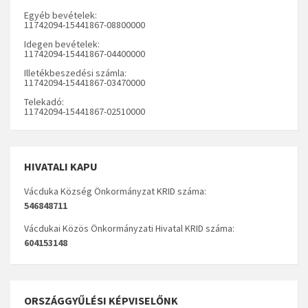
Egyéb bevételek:
11742094-15441867-08800000
Idegen bevételek:
11742094-15441867-04400000
Illetékbeszedési számla:
11742094-15441867-03470000
Telekadó:
11742094-15441867-02510000
HIVATALI KAPU
Vácduka Község Önkormányzat KRID száma:
546848711
Vácdukai Közös Önkormányzati Hivatal KRID száma:
604153148
ORSZÁGGYŰLÉSI KÉPVISELŐNK