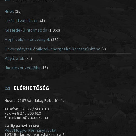
Hírek
(26)
Járási Hivatal hírei
(41)
Közérdekű információk
(1 060)
Meghívók/rendezvények
(392)
Önkormányzati épületek energetikai korszerűsítése
(2)
Pályázatok
(82)
Uncategorized @hu
(15)
ELÉRHETŐSÉG
Hivatal 2167 Vácduka, Béke tér 1.
Telefon: +36 27 / 566 610
Fax: +36 27 / 566 610
E-mail: info@vacduka.hu
Felügyeleti szerv
Pest Megyei Kormányhivatal
1052 Budapest, Városháza utca 7.