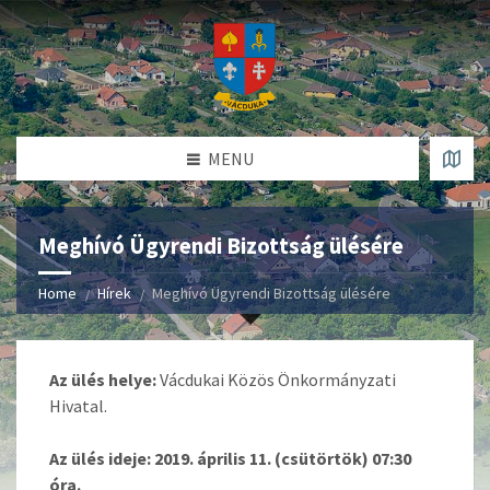
MENU
Meghívó Ügyrendi Bizottság ülésére
Home
Hírek
Meghívó Ügyrendi Bizottság ülésére
Az ülés helye:
Vácdukai Közös Önkormányzati
Hivatal.
Az ülés ideje: 2019. április 11. (csütörtök) 07:30
óra.