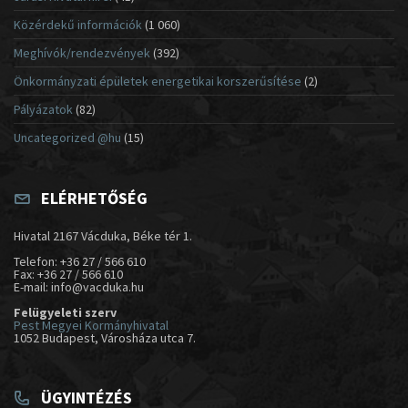
Közérdekű információk
(1 060)
Meghívók/rendezvények
(392)
Önkormányzati épületek energetikai korszerűsítése
(2)
Pályázatok
(82)
Uncategorized @hu
(15)
ELÉRHETŐSÉG
Hivatal 2167 Vácduka, Béke tér 1.
Telefon: +36 27 / 566 610
Fax: +36 27 / 566 610
E-mail: info@vacduka.hu
Felügyeleti szerv
Pest Megyei Kormányhivatal
1052 Budapest, Városháza utca 7.
ÜGYINTÉZÉS