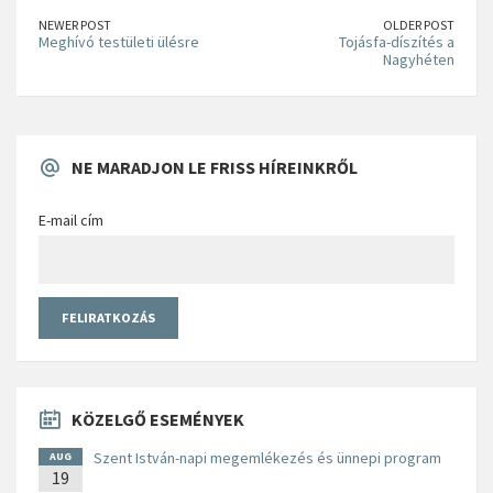
NEWER POST
OLDER POST
Meghívó testületi ülésre
Tojásfa-díszítés a
Nagyhéten
NE MARADJON LE FRISS HÍREINKRŐL
E-mail cím
KÖZELGŐ ESEMÉNYEK
Szent István-napi megemlékezés és ünnepi program
AUG
19