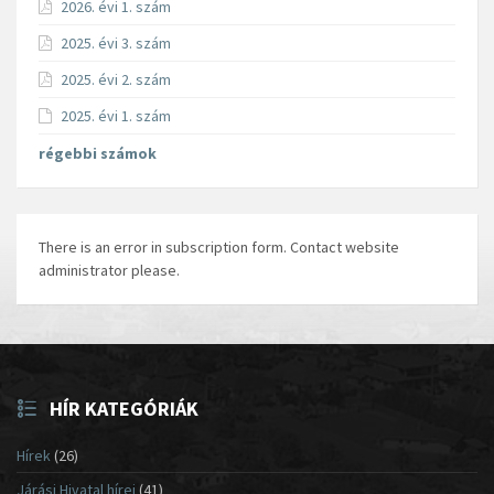
2026. évi 1. szám
2025. évi 3. szám
2025. évi 2. szám
2025. évi 1. szám
régebbi számok
There is an error in subscription form. Contact website
administrator please.
HÍR KATEGÓRIÁK
Hírek
(26)
Járási Hivatal hírei
(41)