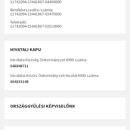
11742094-15441867-04400000
Illetékbeszedési számla:
11742094-15441867-03470000
Telekadó:
11742094-15441867-02510000
HIVATALI KAPU
Vácduka Község Önkormányzat KRID száma:
546848711
Vácdukai Közös Önkormányzati Hivatal KRID száma:
604153148
ORSZÁGGYŰLÉSI KÉPVISELŐNK