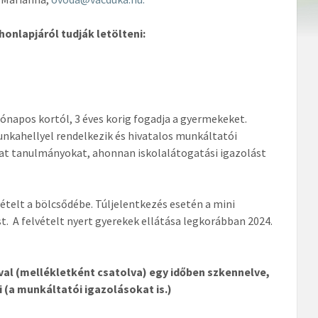
nlapjáról tudják letölteni:
ónapos kortól, 3 éves korig fogadja a gyermekeket.
unkahellyel rendelkezik és hivatalos munkáltatói
ytat tanulmányokat, ahonnan iskolalátogatási igazolást
ételt a bölcsődébe. Túljelentkezés esetén a mini
. A felvételt nyert gyerekek ellátása legkorábban 2024.
al (mellékletként csatolva) egy időben szkennelve,
 (a munkáltatói igazolásokat is.)