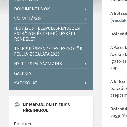
DOKUMENTUMOK
A bölcső
VÁLASZTÁSOK
(
vacduk
HATÁLYOS TELEPÜLÉSRENDEZÉSI
ESZKÖZÖK ÉS TELEPÜLÉSKÉPI
Bölcsőd
RENDELET
A Vácduk
TELEPÜLÉSRENDEZÉSI ESZKÖZÖK
FELÜLVIZSGÁLATA 2026.
Azoknak 
igazolás
NYERTES PÁLYÁZATAINK
kap.
GALÉRIA
A bölcső
KAPCSOLAT
bölcsődé
szeptemb
NE MARADJON LE FRISS
Bölcsőd
HÍREINKRŐL
vagy fé
E-mail cím