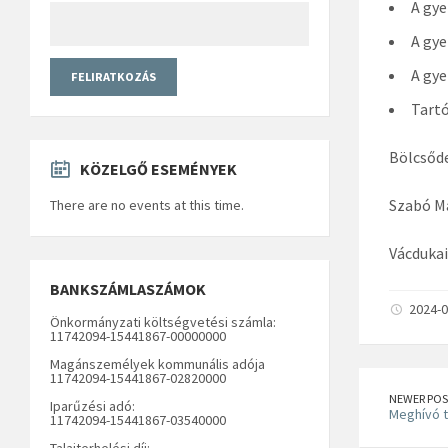
A gye
A gy
A gye
Tartó
Bölcsőde
KÖZELGŐ ESEMÉNYEK
Szabó M
There are no events at this time.
Vácdukai
BANKSZÁMLASZÁMOK
2024-0
Önkormányzati költségvetési számla:
11742094-15441867-00000000
Magánszemélyek kommunális adója
11742094-15441867-02820000
NEWER POS
Iparűzési adó:
Meghívó t
11742094-15441867-03540000
Talajterhelési díj: