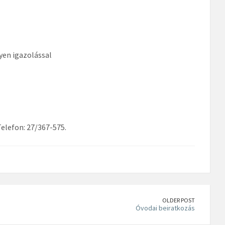
yen igazolással
Telefon: 27/367-575.
OLDER POST
Óvodai beiratkozás