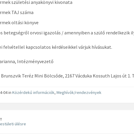
rmek születési anyakönyvi kivonata
ermek TAJ száma
rmek oltási könyve
s betegségről orvosi igazolás / amennyiben a szülő rendelkezik il
i felvétellel kapcsolatos kérdéseikkel várjuk hívásukat.
arianna, Intézményvezető
 Brunszvik Teréz Mini Bölcsőde, 2167 Vácduka Kossuth Lajos út 1. 
4-04 in
Közérdekű információk
,
Meghívók/rendezvények
T
estületi ülésre