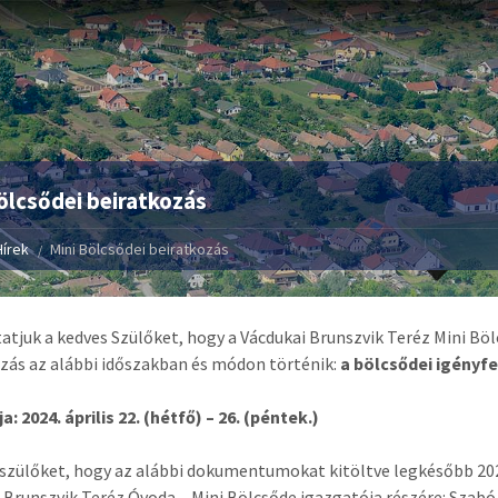
ölcsődei beiratkozás
Hírek
Mini Bölcsődei beiratkozás
atjuk a kedves Szülőket, hogy a Vácdukai Brunszvik Teréz Mini Bö
zás az alábbi időszakban és módon történik:
a bölcsődei igényfe
a: 2024. április 22. (hétfő) – 26. (péntek.)
 szülőket, hogy az alábbi dokumentumokat kitöltve legkésőbb 2024. 
 Brunszvik Teréz Óvoda – Mini Bölcsőde igazgatója részére: Szab