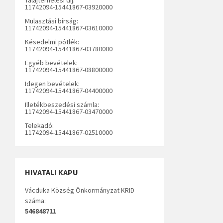
11742094-15441867-03920000
Mulasztási bírság:
11742094-15441867-03610000
Késedelmi pótlék:
11742094-15441867-03780000
Egyéb bevételek:
11742094-15441867-08800000
Idegen bevételek:
11742094-15441867-04400000
Illetékbeszedési számla:
11742094-15441867-03470000
Telekadó:
11742094-15441867-02510000
HIVATALI KAPU
Vácduka Község Önkormányzat KRID
száma:
546848711