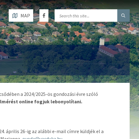
MAP
lcsődében a 2024/2025-ös gondozási évre szóló
lmérést online fogjuk lebonyolítani.
április 26-ig az alábbi e-mail címre küldjék el a
ó Marianna,
ovoda@vacduka.hu.