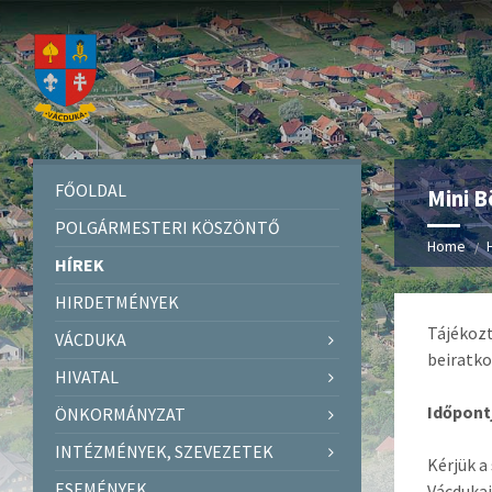
FŐOLDAL
Mini B
POLGÁRMESTERI KÖSZÖNTŐ
Home
HÍREK
HIRDETMÉNYEK
Tájékozt
VÁCDUKA
beiratko
HIVATAL
Időpontj
ÖNKORMÁNYZAT
INTÉZMÉNYEK, SZEVEZETEK
Kérjük a
ESEMÉNYEK
Vácdukai