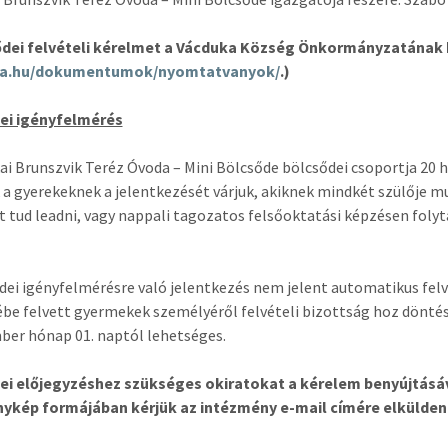
dei felvételi kérelmet a
Vácduka Község Önkormányzatának ho
a.hu/dokumentumok/nyomtatvanyok/
.)
ei igényfelmérés
ai Brunszvik Teréz Óvoda – Mini Bölcsőde bölcsődei csoportja 20 h
a gyerekeknek a jelentkezését várjuk, akiknek mindkét szülője m
t tud leadni, vagy nappali tagozatos felsőoktatási képzésen fol
dei igényfelmérésre való jelentkezés nem jelent automatikus felv
be felvett gyermekek személyéről felvételi bizottság hoz döntést
er hónap 01. naptól lehetséges.
ei előjegyzéshez szükséges okiratokat a kérelem benyújtásáv
nykép formájában kérjük az intézmény e-mail címére elküldeni