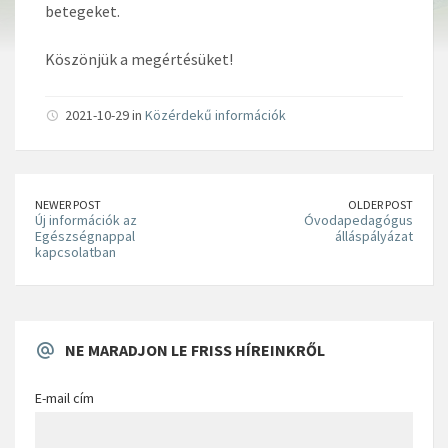
betegeket.
Köszönjük a megértésüket!
2021-10-29 in
Közérdekű információk
NEWER POST
OLDER POST
Új információk az
Óvodapedagógus
Egészségnappal
álláspályázat
kapcsolatban
NE MARADJON LE FRISS HÍREINKRŐL
E-mail cím