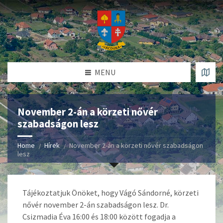
MENU
November 2-án a körzeti nővér
szabadságon lesz
Home
Hírek
November 2-án a körzeti nővér szabadságon
lesz
Tájékoztatjuk Önöket, hogy Vágó Sándorné, körzeti
nővér november 2-án szabadságon lesz. Dr.
Csizmadia Éva 16:00 és 18:00 között fogadja a