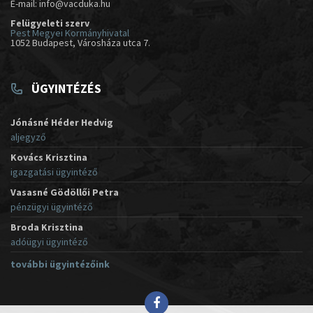
E-mail: info@vacduka.hu
Felügyeleti szerv
Pest Megyei Kormányhivatal
1052 Budapest, Városháza utca 7.
ÜGYINTÉZÉS
Jónásné Héder Hedvig
aljegyző
Kovács Krisztina
igazgatási ügyintéző
Vasasné Gödöllői Petra
pénzügyi ügyintéző
Broda Krisztina
adóügyi ügyintéző
további ügyintézőink