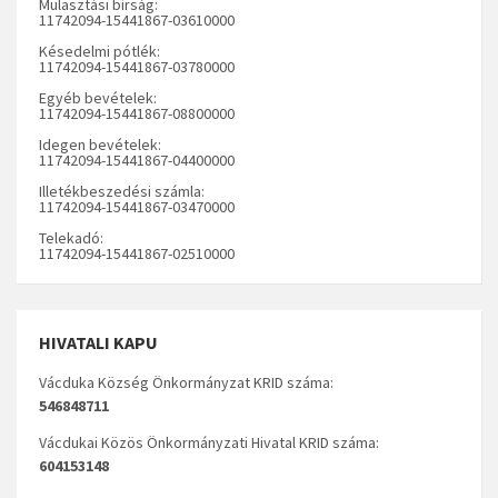
Mulasztási bírság:
11742094-15441867-03610000
Késedelmi pótlék:
11742094-15441867-03780000
Egyéb bevételek:
11742094-15441867-08800000
Idegen bevételek:
11742094-15441867-04400000
Illetékbeszedési számla:
11742094-15441867-03470000
Telekadó:
11742094-15441867-02510000
HIVATALI KAPU
Vácduka Község Önkormányzat KRID száma:
546848711
Vácdukai Közös Önkormányzati Hivatal KRID száma:
604153148