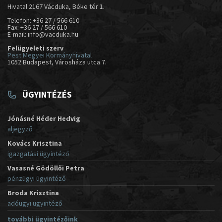
Hivatal 2167 Vácduka, Béke tér 1.
Telefon: +36 27 / 566 610
Fax: +36 27 / 566 610
E-mail: info@vacduka.hu
Felügyeleti szerv
Pest Megyei Kormányhivatal
1052 Budapest, Városháza utca 7.
ÜGYINTÉZÉS
Jónásné Héder Hedvig
aljegyző
Kovács Krisztina
igazgatási ügyintéző
Vasasné Gödöllői Petra
pénzügyi ügyintéző
Broda Krisztina
adóügyi ügyintéző
további ügyintézőink