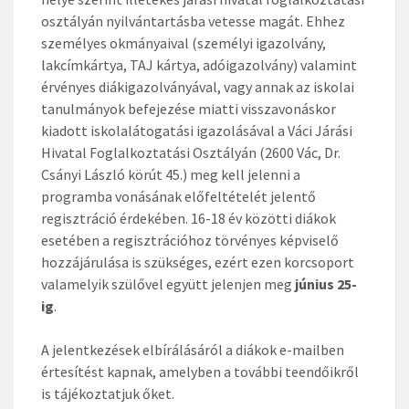
osztályán nyilvántartásba vetesse magát. Ehhez
személyes okmányaival (személyi igazolvány,
lakcímkártya, TAJ kártya, adóigazolvány) valamint
érvényes diákigazolványával, vagy annak az iskolai
tanulmányok befejezése miatti visszavonáskor
kiadott iskolalátogatási igazolásával a Váci Járási
Hivatal Foglalkoztatási Osztályán (2600 Vác, Dr.
Csányi László körút 45.) meg kell jelenni a
programba vonásának előfeltételét jelentő
regisztráció érdekében. 16-18 év közötti diákok
esetében a regisztrációhoz törvényes képviselő
hozzájárulása is szükséges, ezért ezen korcsoport
valamelyik szülővel együtt jelenjen meg
június 25-
ig
.
A jelentkezések elbírálásáról a diákok e-mailben
értesítést kapnak, amelyben a további teendőikről
is tájékoztatjuk őket.