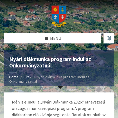
MENU
Nyári diákmunka program indul az
Önkormányzatnál
Home
Hírek
Nyári diákmunka program indul az
Önkormányzatnál
Idén is elindul a „Nyári Diákmunka 2026.” elnevezésű
országos munkaerőpiaci program. A program
diákkorban elő kívánja segíteni a fiatalok munkához