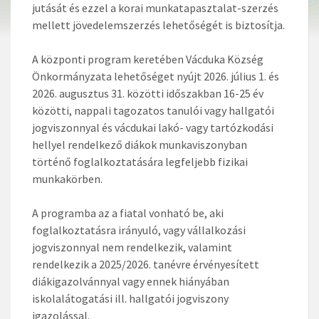
jutását és ezzel a korai munkatapasztalat-szerzés
mellett jövedelemszerzés lehetőségét is biztosítja.
A központi program keretében Vácduka Község
Önkormányzata lehetőséget nyújt 2026. július 1. és
2026. augusztus 31. közötti időszakban 16-25 év
közötti, nappali tagozatos tanulói vagy hallgatói
jogviszonnyal és vácdukai lakó- vagy tartózkodási
hellyel rendelkező diákok munkaviszonyban
történő foglalkoztatására legfeljebb fizikai
munkakörben.
A programba az a fiatal vonható be, aki
foglalkoztatásra irányuló, vagy vállalkozási
jogviszonnyal nem rendelkezik, valamint
rendelkezik a 2025/2026. tanévre érvényesített
diákigazolvánnyal vagy ennek hiányában
iskolalátogatási ill. hallgatói jogviszony
igazolással.