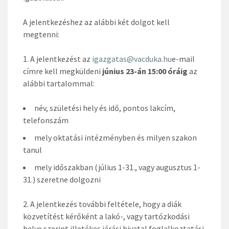
A jelentkezéshez az alábbi két dolgot kell
megtenni:
A jelentkezést az
igazgatas@vacduka.hu
e-mail
címre kell megküldeni
június 23-án 15:00 óráig
az
alábbi tartalommal:
név, születési hely és idő, pontos lakcím,
telefonszám
mely oktatási intézményben és milyen szakon
tanul
mely időszakban (július 1-31., vagy augusztus 1-
31.) szeretne dolgozni
A jelentkezés további feltétele, hogy a diák
közvetítést kérőként a lakó-, vagy tartózkodási
helye szerint illetékes járási hivatal foglalkoztatási