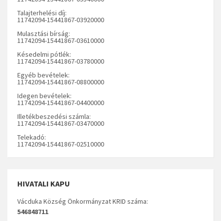
Talajterhelési díj:
11742094-15441867-03920000
Mulasztási bírság:
11742094-15441867-03610000
Késedelmi pótlék:
11742094-15441867-03780000
Egyéb bevételek:
11742094-15441867-08800000
Idegen bevételek:
11742094-15441867-04400000
Illetékbeszedési számla:
11742094-15441867-03470000
Telekadó:
11742094-15441867-02510000
HIVATALI KAPU
Vácduka Község Önkormányzat KRID száma:
546848711