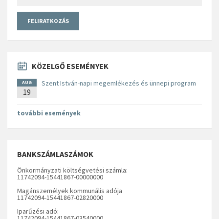
KÖZELGŐ ESEMÉNYEK
Szent István-napi megemlékezés és ünnepi program
AUG
19
további események
BANKSZÁMLASZÁMOK
Önkormányzati költségvetési számla:
11742094-15441867-00000000
Magánszemélyek kommunális adója
11742094-15441867-02820000
Iparűzési adó:
11742094-15441867-03540000