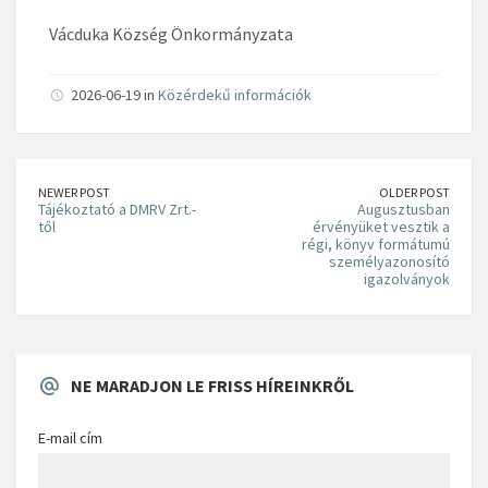
Vácduka Község Önkormányzata
2026-06-19 in
Közérdekű információk
NEWER POST
OLDER POST
Tájékoztató a DMRV Zrt.-
Augusztusban
től
érvényüket vesztik a
régi, könyv formátumú
személyazonosító
igazolványok
NE MARADJON LE FRISS HÍREINKRŐL
E-mail cím