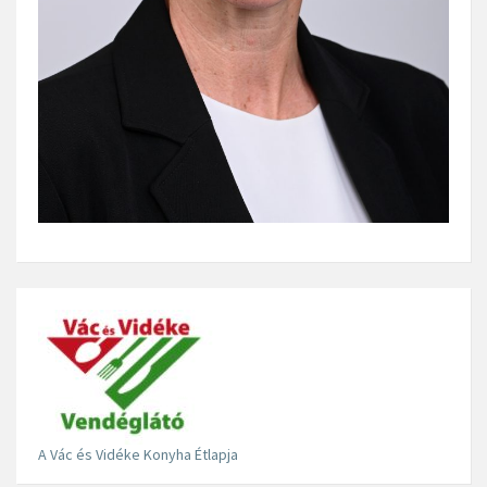
A Vác és Vidéke Konyha Étlapja