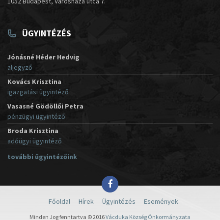
1052 Budapest, Városháza utca 7.
ÜGYINTÉZÉS
Jónásné Héder Hedvig
aljegyző
Kovács Krisztina
igazgatási ügyintéző
Vasasné Gödöllői Petra
pénzügyi ügyintéző
Broda Krisztina
adóügyi ügyintéző
további ügyintézőink
Főoldal
Hírek
Ügyintézés
Események
Minden Jog fenntartva © 2016
Vácduka Község Önkormányzata