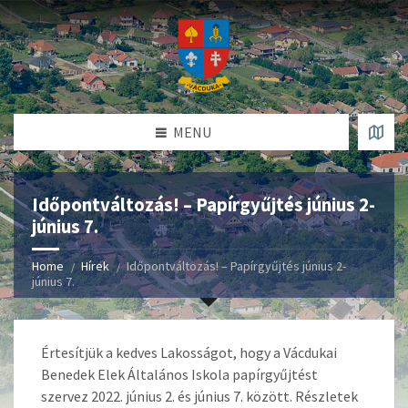
MENU
Időpontváltozás! – Papírgyűjtés június 2-
június 7.
Home
Hírek
Időpontváltozás! – Papírgyűjtés június 2-
június 7.
Értesítjük a kedves Lakosságot, hogy a Vácdukai
Benedek Elek Általános Iskola papírgyűjtést
szervez 2022. június 2. és június 7. között. Részletek