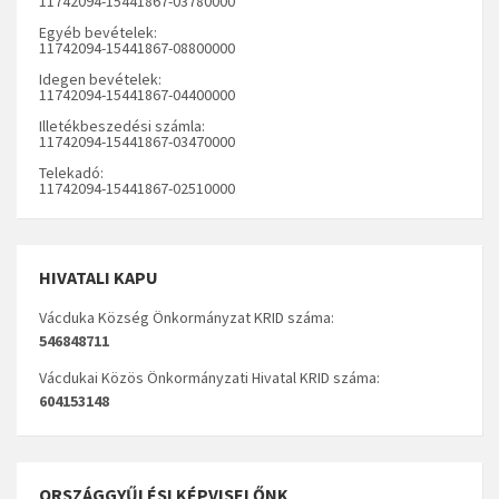
11742094-15441867-03780000
Egyéb bevételek:
11742094-15441867-08800000
Idegen bevételek:
11742094-15441867-04400000
Illetékbeszedési számla:
11742094-15441867-03470000
Telekadó:
11742094-15441867-02510000
HIVATALI KAPU
Vácduka Község Önkormányzat KRID száma:
546848711
Vácdukai Közös Önkormányzati Hivatal KRID száma:
604153148
ORSZÁGGYŰLÉSI KÉPVISELŐNK