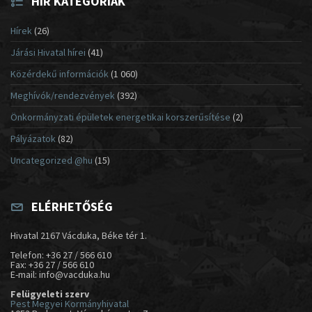
HÍR KATEGÓRIÁK
Hírek
(26)
Járási Hivatal hírei
(41)
Közérdekű információk
(1 060)
Meghívók/rendezvények
(392)
Önkormányzati épületek energetikai korszerűsítése
(2)
Pályázatok
(82)
Uncategorized @hu
(15)
ELÉRHETŐSÉG
Hivatal 2167 Vácduka, Béke tér 1.
Telefon: +36 27 / 566 610
Fax: +36 27 / 566 610
E-mail: info@vacduka.hu
Felügyeleti szerv
Pest Megyei Kormányhivatal