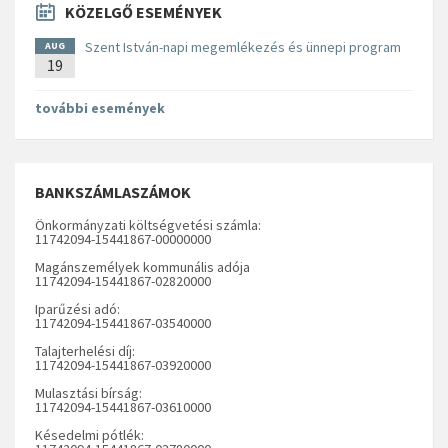
KÖZELGŐ ESEMÉNYEK
Szent István-napi megemlékezés és ünnepi program
AUG
19
további események
BANKSZÁMLASZÁMOK
Önkormányzati költségvetési számla:
11742094-15441867-00000000
Magánszemélyek kommunális adója
11742094-15441867-02820000
Iparűzési adó:
11742094-15441867-03540000
Talajterhelési díj:
11742094-15441867-03920000
Mulasztási bírság:
11742094-15441867-03610000
Késedelmi pótlék: