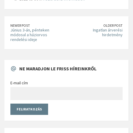
NEWER POST
OLDER POST
Június 3-án, pénteken
Ingatlan árverési
módosul a háziorvos
hirdetmény
rendelési ideje
NE MARADJON LE FRISS HÍREINKRŐL
E-mail cím