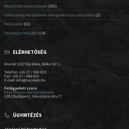
Meghívók/rendezvények
(391)
Önkormányzati épületek energetikai korszerűsítése
(2)
Pályázatok
(82)
Uncategorized @hu
(14)
ELÉRHETŐSÉG
Hivatal 2167 Vácduka, Béke tér 1.
Telefon: +36 27 / 566 610
Fax: +36 27 / 566 610
E-mail: info@vacduka.hu
Felügyeleti szerv
Pest Megyei Kormányhivatal
1052 Budapest, Városháza utca 7.
ÜGYINTÉZÉS
Jónásné Héder Hedvig