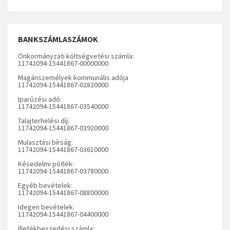
BANKSZÁMLASZÁMOK
Önkormányzati költségvetési számla:
11742094-15441867-00000000
Magánszemélyek kommunális adója
11742094-15441867-02820000
Iparűzési adó:
11742094-15441867-03540000
Talajterhelési díj:
11742094-15441867-03920000
Mulasztási bírság:
11742094-15441867-03610000
Késedelmi pótlék:
11742094-15441867-03780000
Egyéb bevételek:
11742094-15441867-08800000
Idegen bevételek:
11742094-15441867-04400000
Illetékbeszedési számla: