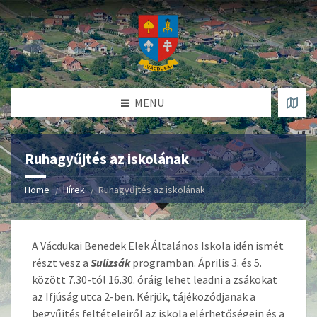
MENU
Ruhagyűjtés az iskolának
Home
Hírek
Ruhagyűjtés az iskolának
A Vácdukai Benedek Elek Általános Iskola idén ismét
részt vesz a
Sulizsák
programban. Április 3. és 5.
között 7.30-tól 16.30. óráig lehet leadni a zsákokat
az Ifjúság utca 2-ben. Kérjük, tájékozódjanak a
begyűjtés feltételeiről az iskola elérhetőségein és a