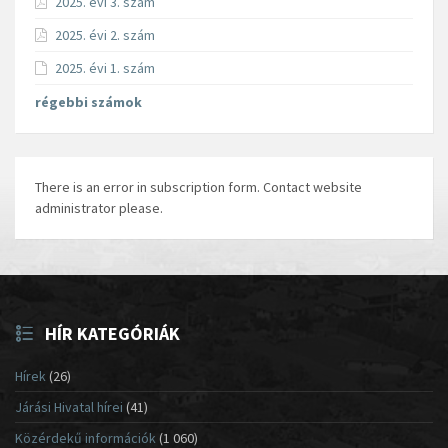
2025. évi 3. szám
2025. évi 2. szám
2025. évi 1. szám
régebbi számok
There is an error in subscription form. Contact website
administrator please.
HÍR KATEGÓRIÁK
Hírek
(26)
Járási Hivatal hírei
(41)
Közérdekű információk
(1 060)