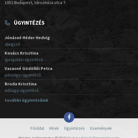
1052 Budapest, Városháza utca 7.
ÜGYINTÉZÉS
Jónásné Héder Hedvig
aljegyző
Kovács Krisztina
igazgatási ügyintéző
Vasasné Gödöllői Petra
pénzügyi ügyintéző
Broda Krisztina
adóügyi ügyintéző
további ügyintézőink
Főoldal
Hírek
Ügyintézés
Események
Minden Jog fenntartva © 2016
Vácduka Község Önkormányzata