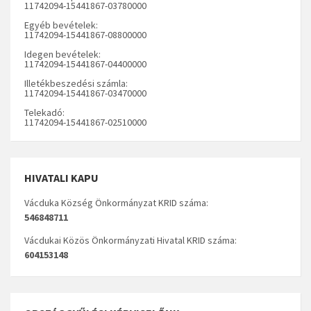
11742094-15441867-03780000
Egyéb bevételek:
11742094-15441867-08800000
Idegen bevételek:
11742094-15441867-04400000
Illetékbeszedési számla:
11742094-15441867-03470000
Telekadó:
11742094-15441867-02510000
HIVATALI KAPU
Vácduka Község Önkormányzat KRID száma:
546848711
Vácdukai Közös Önkormányzati Hivatal KRID száma:
604153148