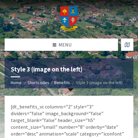
MENU
Style 3 (image on the left)
Home
Shortcodes
Benefits
Style 3 (image on the left)
[dt_benefits_vc columns=”2″ style=”3″
dividers=”false” image_background=”false”
target_blank=”false” header_size=”h5″
content_size=”small” number=”8″ orderby=”date”
order=”desc” animation=”scale” category=”iconfont”