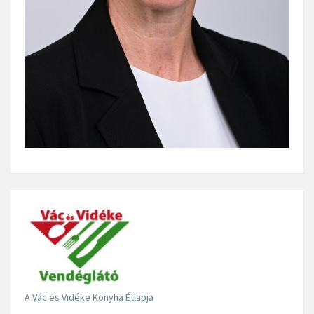
A Vác és Vidéke Konyha Étlapja