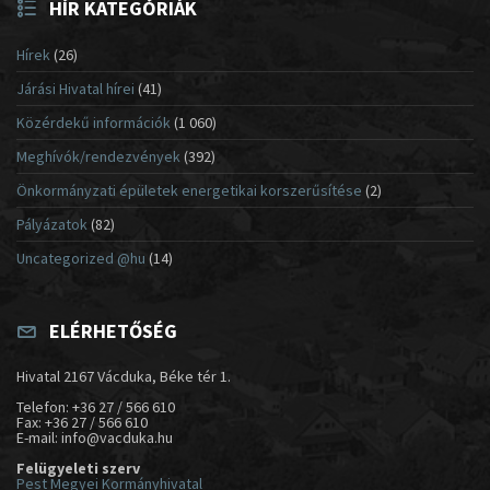
HÍR KATEGÓRIÁK
Hírek
(26)
Járási Hivatal hírei
(41)
Közérdekű információk
(1 060)
Meghívók/rendezvények
(392)
Önkormányzati épületek energetikai korszerűsítése
(2)
Pályázatok
(82)
Uncategorized @hu
(14)
ELÉRHETŐSÉG
Hivatal 2167 Vácduka, Béke tér 1.
Telefon: +36 27 / 566 610
Fax: +36 27 / 566 610
E-mail: info@vacduka.hu
Felügyeleti szerv
Pest Megyei Kormányhivatal