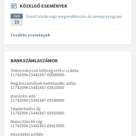
KÖZELGŐ ESEMÉNYEK
Szent István-napi megemlékezés és ünnepi program
AUG
19
további események
BANKSZÁMLASZÁMOK
Önkormányzati költségvetési számla:
11742094-15441867-00000000
Magánszemélyek kommunális adója
11742094-15441867-02820000
Iparűzési adó:
11742094-15441867-03540000
Talajterhelési díj:
11742094-15441867-03920000
Mulasztási bírság:
11742094-15441867-03610000
Késedelmi pótlék: