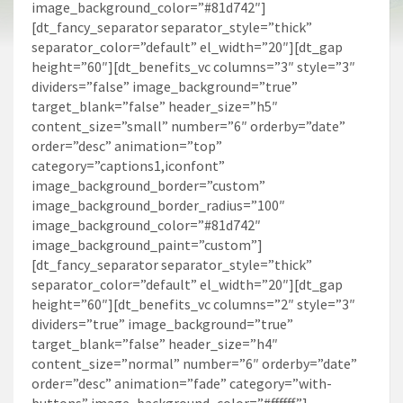
image_background_color=”#81d742″]
[dt_fancy_separator separator_style=”thick”
separator_color=”default” el_width=”20″][dt_gap
height=”60″][dt_benefits_vc columns=”3″ style=”3″
dividers=”false” image_background=”true”
target_blank=”false” header_size=”h5″
content_size=”small” number=”6″ orderby=”date”
order=”desc” animation=”top”
category=”captions1,iconfont”
image_background_border=”custom”
image_background_border_radius=”100″
image_background_color=”#81d742″
image_background_paint=”custom”]
[dt_fancy_separator separator_style=”thick”
separator_color=”default” el_width=”20″][dt_gap
height=”60″][dt_benefits_vc columns=”2″ style=”3″
dividers=”true” image_background=”true”
target_blank=”false” header_size=”h4″
content_size=”normal” number=”6″ orderby=”date”
order=”desc” animation=”fade” category=”with-
buttons” image_background_color=”#ffffff”]