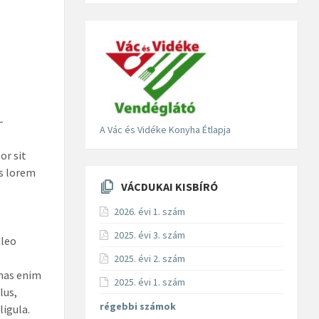
–
A Vác és Vidéke Konyha Étlapja
r sit
is lorem
VÁCDUKAI KISBÍRÓ
2026. évi 1. szám
2025. évi 3. szám
 leo
2025. évi 2. szám
enas enim
2025. évi 1. szám
lus,
régebbi számok
ligula.