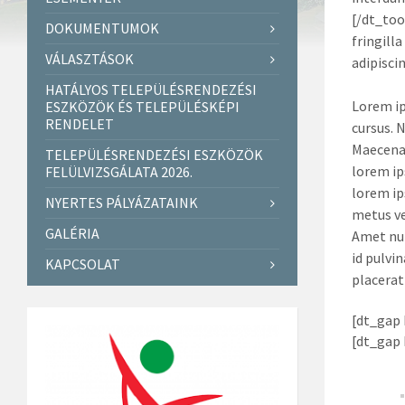
[/dt_tool
DOKUMENTUMOK
fringill
VÁLASZTÁSOK
adipiscin
HATÁLYOS TELEPÜLÉSRENDEZÉSI
Lorem ip
ESZKÖZÖK ÉS TELEPÜLÉSKÉPI
RENDELET
cursus. 
Maecenas
TELEPÜLÉSRENDEZÉSI ESZKÖZÖK
lorem ip
FELÜLVIZSGÁLATA 2026.
lorem ip
NYERTES PÁLYÁZATAINK
metus ve
GALÉRIA
Amet nul
id pulvi
KAPCSOLAT
placerat
[dt_gap 
[dt_gap 