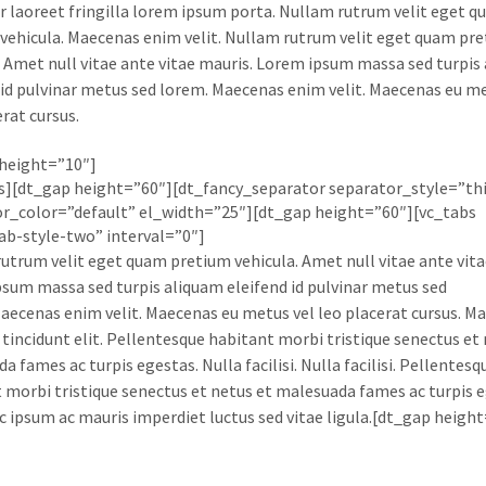
r laoreet fringilla lorem ipsum porta. Nullam rutrum velit eget 
vehicula. Maecenas enim velit. Nullam rutrum velit eget quam pr
. Amet null vitae ante vitae mauris. Lorem ipsum massa sed turpis
 id pulvinar metus sed lorem. Maecenas enim velit. Maecenas eu me
rat cursus.
height=”10″]
s][dt_gap height=”60″][dt_fancy_separator separator_style=”th
r_color=”default” el_width=”25″][dt_gap height=”60″][vc_tabs
ab-style-two” interval=”0″]
utrum velit eget quam pretium vehicula. Amet null vitae ante vita
sum massa sed turpis aliquam eleifend id pulvinar metus sed
aecenas enim velit. Maecenas eu metus vel leo placerat cursus. M
 tincidunt elit. Pellentesque habitant morbi tristique senectus et 
 fames ac turpis egestas. Nulla facilisi. Nulla facilisi. Pellentesq
 morbi tristique senectus et netus et malesuada fames ac turpis e
c ipsum ac mauris imperdiet luctus sed vitae ligula.[dt_gap height