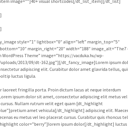
_item image=””]40+ visual shortcodes[/dt_list_item][/dt_list]
]
]
y_image style=”1″ lightbox=”0″ align=”left” margin_top=”5″
bottom=”10″ margin_right=”20″ width=”188″ image_alt=”The7 
 WordPress Theme” image=”https://vacduka.hu/wp-
uploads/2013/09/dt-162.jpg”][/dt_fancy_image]Lorem ipsum dolo
nsectetur adipiscing elit. Curabitur dolor amet glavrida tellus, qu
ltip luctus ligula.
r laoreet fringilla porta. Proin dictum lacus at neque interdum
orem ipsum dolor sit amet, consectetur adipiscing elit metus vel
 cursus. Nullam rutrum velit eget quam [dt_highlight
lue”]pretium amet vehicula[/dt_highlight] adipiscing elit. Maec
aecenas eu metus vel leo placerat cursus. Curabitur quis rhoncus tel
_highlight color=”berry”]lorem ipsum dolor[/dt_highlight] luctus 