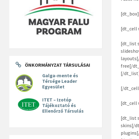
[dt_box]
[dt_cell
[dt_list
slidesho
layouts[
ÖNKORMÁNYZAT TÁRSULÁSAI
free[/dt
[/dt_list
Galga-mente és
Térsége Leader
Egyesület
[/dt_cell
ITET – Izotóp
[dt_cell
Tájékoztató és
Ellenőrző Társulás
[dt_list
skins[/d
plugins[