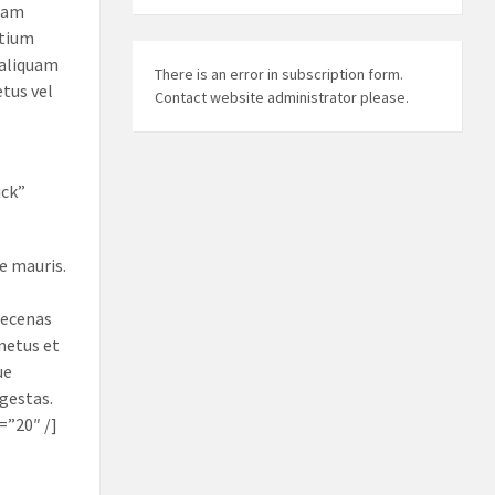
quam
etium
 aliquam
There is an error in subscription form.
tus vel
Contact website administrator please.
ick”
e mauris.
aecenas
netus et
ue
gestas.
=”20″ /]