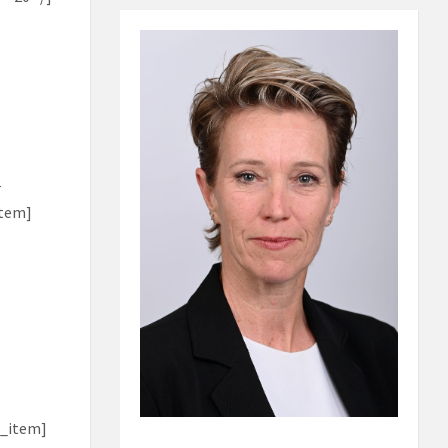
r
item]
t_item]