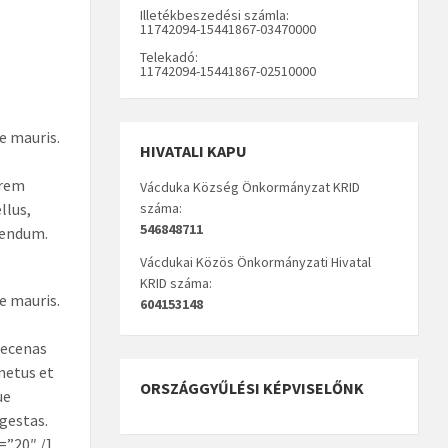
Illetékbeszedési számla:
11742094-15441867-03470000
Telekadó:
11742094-15441867-02510000
e mauris.
HIVATALI KAPU
orem
Vácduka Község Önkormányzat KRID
llus,
száma:
546848711
ibendum.
Vácdukai Közös Önkormányzati Hivatal
KRID száma:
e mauris.
604153148
aecenas
netus et
ORSZÁGGYŰLÉSI KÉPVISELŐNK
ue
gestas.
=”20″ /]