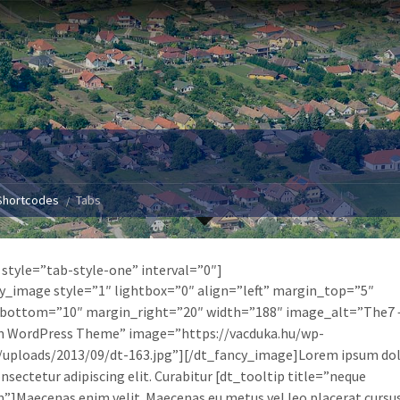
Shortcodes
Tabs
 style=”tab-style-one” interval=”0″]
y_image style=”1″ lightbox=”0″ align=”left” margin_top=”5″
bottom=”10″ margin_right=”20″ width=”188″ image_alt=”The7 
 WordPress Theme” image=”https://vacduka.hu/wp-
uploads/2013/09/dt-163.jpg”][/dt_fancy_image]Lorem ipsum dolo
nsectetur adipiscing elit. Curabitur [dt_tooltip title=”neque
”]Maecenas enim velit. Maecenas eu metus vel leo placerat cursus