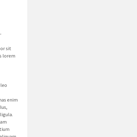
–
r sit
is lorem
 leo
enas enim
lus,
ligula.
quam
etium
 aliquam