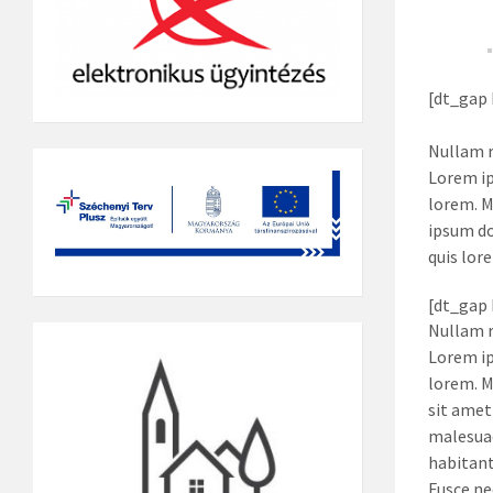
[dt_gap 
Nullam r
Lorem ip
lorem. M
ipsum do
quis lor
[dt_gap 
Nullam r
Lorem ip
lorem. M
sit amet
malesuada
habitant
Fusce ne