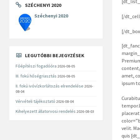
[dt_list
SZÉCHENYI 2020
Széchenyi 2020
[/dt_cell
[/dt_box
[dt_fanc
margin_
LEGUTÓBBI BEJEGYZÉSEK
Premium
Főépítészi fogadóóra
2026-08-05
content/
amet, co
III. fokú hőségriasztás
2026-08-05
ipsum too
II. fokú ivóvízkorlátozás elrendelése
2026-
08-04
Curabitu
Vérvételi tájékoztató
2026-08-04
tempor.L
Kihelyezett állatorvosi rendelés
2026-08-03
placerat
color=”b
velit. M
quis [dt