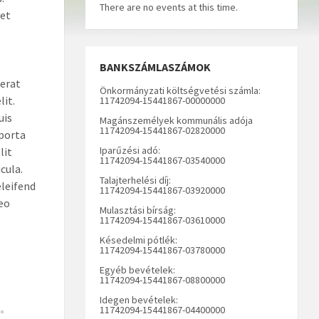
There are no events at this time.
eet
BANKSZÁMLASZÁMOK
cerat
Önkormányzati költségvetési számla:
it.
11742094-15441867-00000000
uis
Magánszemélyek kommunális adója
11742094-15441867-02820000
 porta
Iparűzési adó:
lit
11742094-15441867-03540000
cula.
Talajterhelési díj:
eleifend
11742094-15441867-03920000
eo
Mulasztási bírság:
11742094-15441867-03610000
Késedelmi pótlék:
11742094-15441867-03780000
Egyéb bevételek:
11742094-15441867-08800000
Idegen bevételek:
11742094-15441867-04400000