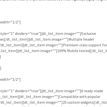
 width=”1/2″]
 style=”1″ dividers=”true”][dt_list_item image=””]Exclusive
ws[/dt_list_item][dt_list_item image=””]Multiple header
/dt_list_item][dt_list_item image=””]Premium-class support fo
_list_item][dt_list_item image=””]100% Mobile tested[/dt_list_
]
]
 width=”1/2″]
 style=”1″ dividers=”true”][dt_list_item image=””]6 ready-made
t_list_item][dt_list_item image=””]Compatible with popular
/dt_list_item][dt_list_item image=””]25 custom widgets[/dt_lis