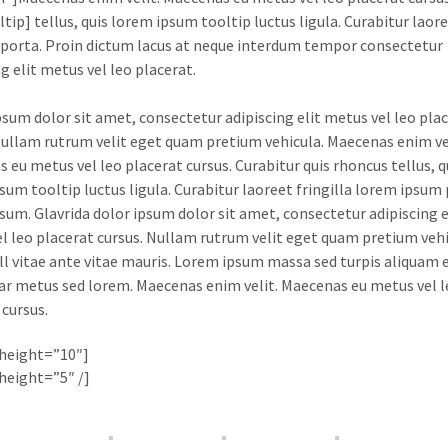
tip] tellus, quis lorem ipsum tooltip luctus ligula. Curabitur laor
a porta. Proin dictum lacus at neque interdum tempor consectetur
g elit metus vel leo placerat.
sum dolor sit amet, consectetur adipiscing elit metus vel leo pla
Nullam rutrum velit eget quam pretium vehicula. Maecenas enim vel
 eu metus vel leo placerat cursus. Curabitur quis rhoncus tellus, q
sum tooltip luctus ligula. Curabitur laoreet fringilla lorem ipsum
sum. Glavrida dolor ipsum dolor sit amet, consectetur adipiscing e
l leo placerat cursus. Nullam rutrum velit eget quam pretium vehi
l vitae ante vitae mauris. Lorem ipsum massa sed turpis aliquam 
nar metus sed lorem. Maecenas enim velit. Maecenas eu metus vel l
 cursus.
height=”10″]
height=”5″ /]