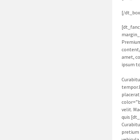
[/dt_box
[dt_fanc
margin_
Premium
content/
amet, co
ipsum too
Curabitu
tempor.L
placerat
color=”b
velit. M
quis [dt
Curabitu
pretium 
vehicula