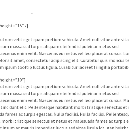
height=”15″ /]
utrum velit eget quam pretium vehicula. Amet null vitae ante vita
sum massa sed turpis aliquam eleifend id pulvinar metus sed
aecenas enim velit. Maecenas eu metus vel leo placerat cursus. L
lor sit amet, consectetur adipiscing elit. Curabitur quis rhoncus te
em ipsum tooltip luctus ligula. Curabitur laoreet fringilla portab
height=”10″]
utrum velit eget quam pretium vehicula. Amet null vitae ante vita
sum massa sed turpis aliquam eleifend id pulvinar metus sed
aecenas enim velit. Maecenas eu metus vel leo placerat cursus. M
 tincidunt elit. Pellentesque habitant morbi tristique senectus et 
 fames ac turpis egestas. Nulla facilisi. Nulla facilisi. Pellentesq
 morbi tristique senectus et netus et malesuada fames ac turpis e
c ipsum ac mauris imperdiet luctus sed vitae ligula.[dt_gap height