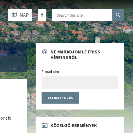
MAP
NE MARADJON LE FRISS
HÍREINKRŐL
E-mail cím
–
r sit
KÖZELGŐ ESEMÉNYEK
.