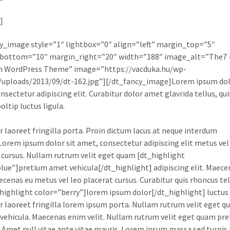
]
y_image style=”1″ lightbox=”0″ align=”left” margin_top=”5″
bottom=”10″ margin_right=”20″ width=”188″ image_alt=”The7 
 WordPress Theme” image=”https://vacduka.hu/wp-
uploads/2013/09/dt-162.jpg”][/dt_fancy_image]Lorem ipsum dolo
nsectetur adipiscing elit. Curabitur dolor amet glavrida tellus, qu
ltip luctus ligula.
r laoreet fringilla porta. Proin dictum lacus at neque interdum
orem ipsum dolor sit amet, consectetur adipiscing elit metus vel
 cursus. Nullam rutrum velit eget quam [dt_highlight
lue”]pretium amet vehicula[/dt_highlight] adipiscing elit. Maec
aecenas eu metus vel leo placerat cursus. Curabitur quis rhoncus tel
_highlight color=”berry”]lorem ipsum dolor[/dt_highlight] luctus 
r laoreet fringilla lorem ipsum porta. Nullam rutrum velit eget 
vehicula. Maecenas enim velit. Nullam rutrum velit eget quam pr
. Amet null vitae ante vitae mauris. Lorem ipsum massa sed turpis