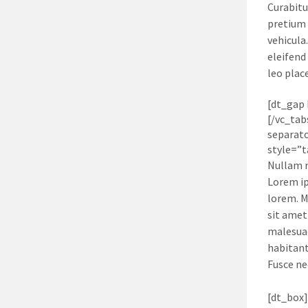
Curabitu
pretium 
vehicula
eleifend
leo place
[dt_gap 
[/vc_tab
separato
style=”t
Nullam r
Lorem ip
lorem. M
sit amet
malesuada
habitant
Fusce ne
[dt_box]