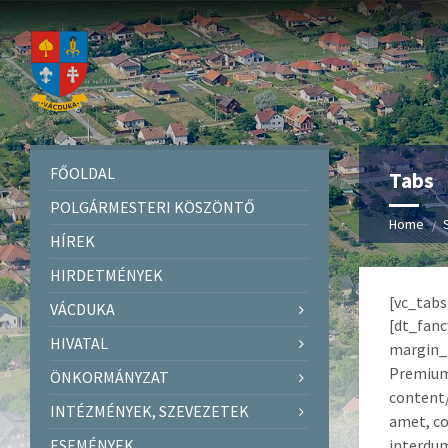
FŐOLDAL
Tabs
POLGÁRMESTERI KÖSZÖNTŐ
Home
HÍREK
HIRDETMÉNYEK
[vc_tabs
VÁCDUKA
[dt_fanc
HIVATAL
margin_
Premium
ÖNKORMÁNYZAT
content/
INTÉZMÉNYEK, SZEVEZETEK
amet, co
ESEMÉNYEK
interdum