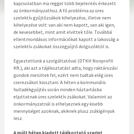
kapcsolatban ma reggel több bejelentés érkezett
az önkormányzathoz. A fő probléma az üres
szelektív gyűjtőzsákok kihelyezése, illetve nem
kihelyezése volt: van aki nem kapott, van aki igen,
de kevesebbet, mint amit elvittek tőle. Továbbá
ellentmondásos információkat kapott a lakosság a
szelektív zsákokat összegyűjtő dolgozóktól is.
Egyeztettünk a szolgáltatóval (DTKH Nonprofit
Kft.), aki azt a tájékoztatást adta, hogy raktározási
gondok merültek fel, ezért nem tudtak elég üres
cserezsákot kiosztani. A héten a kommunális
hulladékgyűjtés során minden háztartásba
eljuttatnak üres szelektív zsákokat. Valamint az
önkormányzatnál is elhelyeznek egy kisebb
mennyiséget azoknak, akiknek plusz zsákigényük
lesz.
A múlt héten kiadott tájékoztató szerint