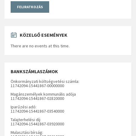
KÖZELGŐ ESEMÉNYEK
There are no events at this time.
BANKSZÁMLASZÁMOK
Önkormányzati költségvetési számla:
11742094-15441867-00000000
Magánszemélyek kommunális adója
11742094-15441867-02820000
Iparűzési adó:
11742094-15441867-03540000
Talajterhelési díj:
11742094-15441867-03920000
Mulasztási bírság: