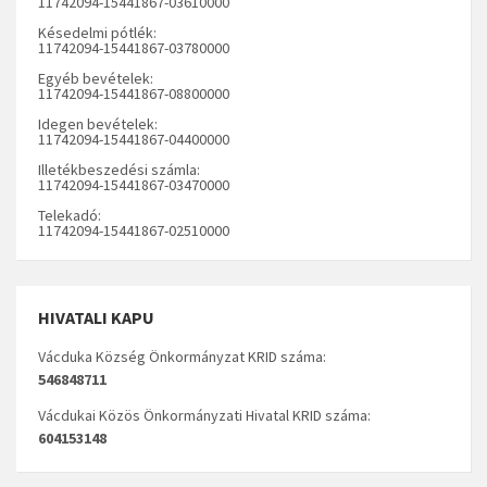
11742094-15441867-03610000
Késedelmi pótlék:
11742094-15441867-03780000
Egyéb bevételek:
11742094-15441867-08800000
Idegen bevételek:
11742094-15441867-04400000
Illetékbeszedési számla:
11742094-15441867-03470000
Telekadó:
11742094-15441867-02510000
HIVATALI KAPU
Vácduka Község Önkormányzat KRID száma:
546848711
Vácdukai Közös Önkormányzati Hivatal KRID száma:
604153148