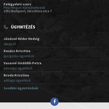
Felügyeleti szerv
Pest Megyei Kormányhivatal
1052 Budapest, Városháza utca 7.
ÜGYINTÉZÉS
Jónásné Héder Hedvig
aljegyző
Kovács Krisztina
igazgatási ügyintéző
Vasasné Gödöllői Petra
pénzügyi ügyintéző
Broda Krisztina
adóügyi ügyintéző
további ügyintézőink