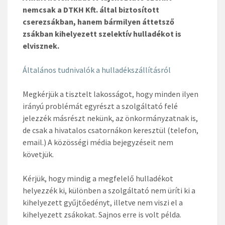
nemcsak a DTKH Kft. által biztosított
cserezsákban, hanem bármilyen áttetsző
zsákban kihelyezett szelektív hulladékot is
elvisznek.
Általános tudnivalók a hulladékszállításról
Megkérjük a tisztelt lakosságot, hogy minden ilyen
irányú problémát egyrészt a szolgáltató felé
jelezzék másrészt nekünk, az önkormányzatnak is,
de csak a hivatalos csatornákon keresztül (telefon,
email.) A közösségi média bejegyzéseit nem
követjük.
Kérjük, hogy mindig a megfelelő hulladékot
helyezzék ki, különben a szolgáltató nem üríti ki a
kihelyezett gyűjtőedényt, illetve nem viszi el a
kihelyezett zsákokat. Sajnos erre is volt példa.