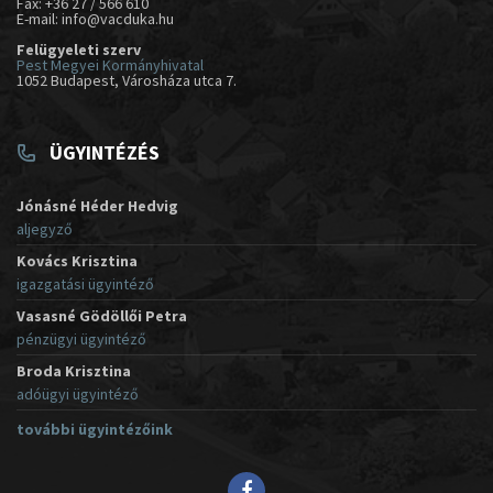
Fax: +36 27 / 566 610
E-mail: info@vacduka.hu
Felügyeleti szerv
Pest Megyei Kormányhivatal
1052 Budapest, Városháza utca 7.
ÜGYINTÉZÉS
Jónásné Héder Hedvig
aljegyző
Kovács Krisztina
igazgatási ügyintéző
Vasasné Gödöllői Petra
pénzügyi ügyintéző
Broda Krisztina
adóügyi ügyintéző
további ügyintézőink