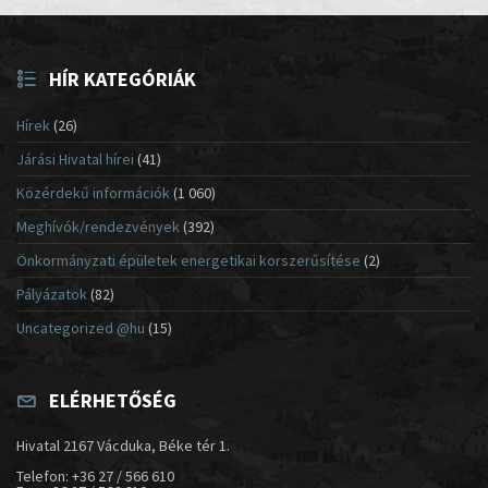
HÍR KATEGÓRIÁK
Hírek
(26)
Járási Hivatal hírei
(41)
Közérdekű információk
(1 060)
Meghívók/rendezvények
(392)
Önkormányzati épületek energetikai korszerűsítése
(2)
Pályázatok
(82)
Uncategorized @hu
(15)
ELÉRHETŐSÉG
Hivatal 2167 Vácduka, Béke tér 1.
Telefon: +36 27 / 566 610