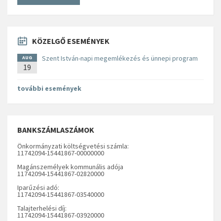
KÖZELGŐ ESEMÉNYEK
Szent István-napi megemlékezés és ünnepi program
AUG
19
további események
BANKSZÁMLASZÁMOK
Önkormányzati költségvetési számla:
11742094-15441867-00000000
Magánszemélyek kommunális adója
11742094-15441867-02820000
Iparűzési adó:
11742094-15441867-03540000
Talajterhelési díj:
11742094-15441867-03920000