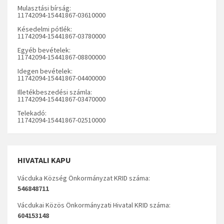
Mulasztási bírság:
11742094-15441867-03610000
Késedelmi pótlék:
11742094-15441867-03780000
Egyéb bevételek:
11742094-15441867-08800000
Idegen bevételek:
11742094-15441867-04400000
Illetékbeszedési számla:
11742094-15441867-03470000
Telekadó:
11742094-15441867-02510000
HIVATALI KAPU
Vácduka Község Önkormányzat KRID száma:
546848711
Vácdukai Közös Önkormányzati Hivatal KRID száma:
604153148