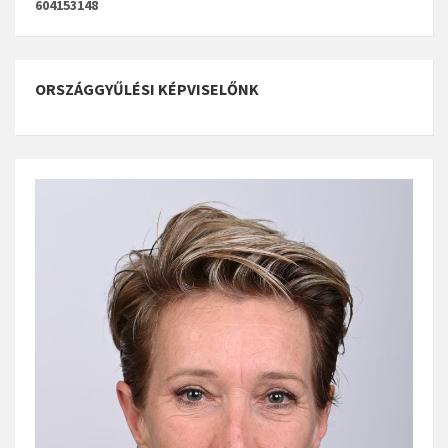
604153148
ORSZÁGGYŰLÉSI KÉPVISELŐNK