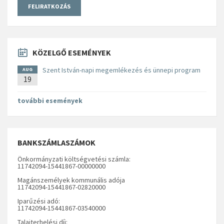
KÖZELGŐ ESEMÉNYEK
Szent István-napi megemlékezés és ünnepi program
AUG
19
további események
BANKSZÁMLASZÁMOK
Önkormányzati költségvetési számla:
11742094-15441867-00000000
Magánszemélyek kommunális adója
11742094-15441867-02820000
Iparűzési adó:
11742094-15441867-03540000
Talajterhelési díj: