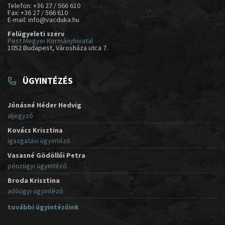
Telefon: +36 27 / 566 610
Fax: +36 27 / 566 610
E-mail: info@vacduka.hu
Felügyeleti szerv
Pest Megyei Kormányhivatal
1052 Budapest, Városháza utca 7.
ÜGYINTÉZÉS
Jónásné Héder Hedvig
aljegyző
Kovács Krisztina
igazgatási ügyintéző
Vasasné Gödöllői Petra
pénzügyi ügyintéző
Broda Krisztina
adóügyi ügyintéző
további ügyintézőink