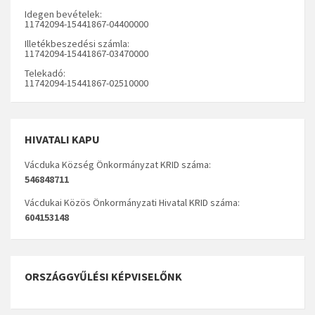
Idegen bevételek:
11742094-15441867-04400000
Illetékbeszedési számla:
11742094-15441867-03470000
Telekadó:
11742094-15441867-02510000
HIVATALI KAPU
Vácduka Község Önkormányzat KRID száma:
546848711
Vácdukai Közös Önkormányzati Hivatal KRID száma:
604153148
ORSZÁGGYŰLÉSI KÉPVISELŐNK