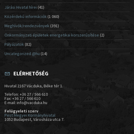
Járási Hivatal hírei
(41)
Közérdekű információk
(1 060)
Meghívók/rendezvények
(391)
Önkormányzati épületek energetikai korszerűsítése
(2)
Pályázatok
(82)
Uncategorized @hu
(14)
ELÉRHETŐSÉG
Hivatal 2167 Vácduka, Béke tér 1.
Telefon: +36 27 / 566 610
Fax: +36 27 / 566 610
E-mail: info@vacduka.hu
Felügyeleti szerv
Pest Megyei Kormányhivatal
1052 Budapest, Városháza utca 7.