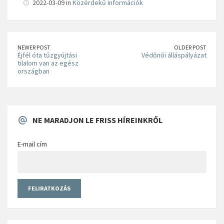
2022-03-09 in
Közérdekű információk
NEWER POST
OLDER POST
Éjfél óta tűzgyújtási
Védőnői álláspályázat
tilalom van az egész
országban
NE MARADJON LE FRISS HÍREINKRŐL
E-mail cím