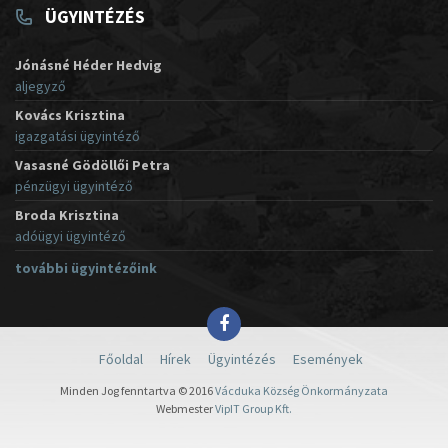
ÜGYINTÉZÉS
Jónásné Héder Hedvig
aljegyző
Kovács Krisztina
igazgatási ügyintéző
Vasasné Gödöllői Petra
pénzügyi ügyintéző
Broda Krisztina
adóügyi ügyintéző
további ügyintézőink
Főoldal
Hírek
Ügyintézés
Események
Minden Jog fenntartva © 2016
Vácduka Község Önkormányzata
Webmester
VipIT Group Kft.