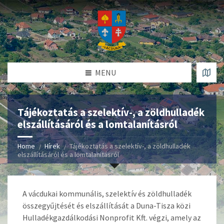
MENU
Tájékoztatás a szelektív-, a zöldhulladék
elszállításáról és a lomtalanításról
Home
Hírek
Tájékoztatás a szelektív-, a zöldhulladék
elszállításáról és a lomtalanításról
A vácdukai kommunális, szelektív és zöldhulladék
összegyűjtését és elszállítását a Duna-Tisza közi
Hulladékgazdálkodási Nonprofit Kft. végzi, amely az