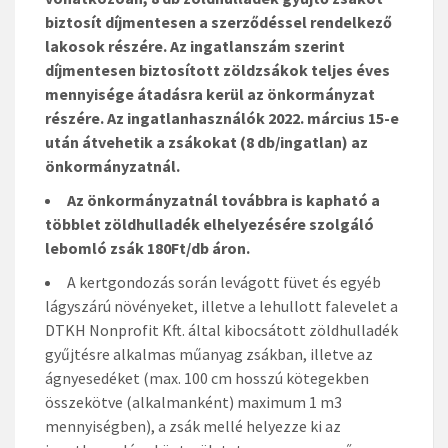
biztosít díjmentesen a szerződéssel rendelkező
lakosok részére. Az ingatlanszám szerint
díjmentesen biztosított zöldzsákok teljes éves
mennyisége átadásra kerül az önkormányzat
részére. Az ingatlanhasználók 2022. március 15-e
után átvehetik a zsákokat (8 db/ingatlan) az
önkormányzatnál.
Az önkormányzatnál továbbra is kapható a
többlet zöldhulladék elhelyezésére szolgáló
lebomló zsák 180Ft/db áron.
A kertgondozás során levágott füvet és egyéb
lágyszárú növényeket, illetve a lehullott falevelet a
DTKH Nonprofit Kft. által kibocsátott zöldhulladék
gyűjtésre alkalmas műanyag zsákban, illetve az
ágnyesedéket (max. 100 cm hosszú kötegekben
összekötve (alkalmanként) maximum 1 m3
mennyiségben), a zsák mellé helyezze ki az