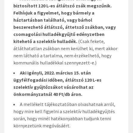
biztosított 120 L-es átlátszó zsák megszűnik.
Felhívjuk a figyelmet, hogy bármely a
háztartásban található, vagy bárhol
beszerezhető átlátszó, áttetsző zsákban, vagy
csomagolási hulladékgyűjtő edényzetben
kitehető a szelektív hulladék.
(Csak fekete,
átláthatatlan zsákban nem kerülhet ki, mert akkor
nem látható a tartalma, nem érzékelhető, hogy
kommunális hulladékkal szennyezett-e.)
Aki igényli, 2022. március 15. után
ügyfélfogadási időben, átlátszó 120 L-es
szelektív gyűjtőzsákot vásárolhat az
önkormányzatnál 40 Ft/db áron.
A mellékelt tájékoztatóban olvashatnak arról,
hogy mire kell figyelni a szelektív hulladékgyűjtés
során, hogy minél hatékonyabban tudjunk tenni
környezetünk megóvásáért.