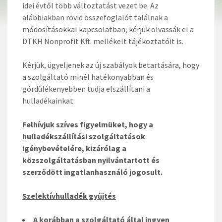
idei évtől több változtatást vezet be. Az
alábbiakban rövid összefoglalót találnak a
módosításokkal kapcsolatban, kérjük olvassák el a
DTKH Nonprofit Kft. mellékelt tájékoztatóit is.
Kérjük, ügyeljenek az új szabályok betartására, hogy
a szolgáltató minél hatékonyabban és
gördülékenyebben tudja elszállítani a
hulladékainkat.
Felhívjuk szíves figyelmüket, hogy a
hulladékszállítási szolgáltatások
igénybevételére, kizárólag a
közszolgáltatásban nyilvántartott és
szerződött ingatlanhasználó jogosult.
Szelektívhulladék gyűjtés
A korábban a szolgáltató által ingyen