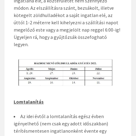
ingatlana elé, a közterületet nem szennyező
módon. Az elszállításra szánt, bezsákolt, illetve
kötegelt zöldhulladékot a saját ingatlan elé, az
úttól 1-2 méterre kell kihelyezni a szállítási napot
megelőző este vagy a megjelölt nap reggel 6:00-ig!
Ügyeljen rá, hogy a gyűjtőzsák összefogható
legyen.
Lomtalanítás
Az idei évtől a lomtalanítás egész évben
igényelhető (nem csak egy adott időszakban)
térítésmentesen ingatlanonként évente egy