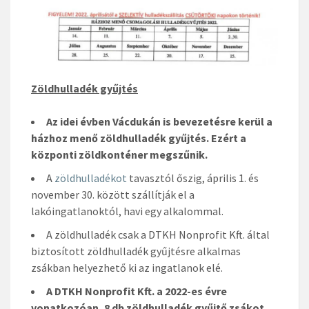
Zöldhulladék gyűjtés
Az idei évben Vácdukán is bevezetésre kerül a
házhoz menő zöldhulladék gyűjtés. Ezért a
központi zöldkonténer megszűnik.
A
zöldhulladékot
tavasztól őszig, április 1. és
november 30. között szállítják el a
lakóingatlanoktól, havi egy alkalommal.
A zöldhulladék csak a DTKH Nonprofit Kft. által
biztosított zöldhulladék gyűjtésre alkalmas
zsákban helyezhető ki az ingatlanok elé.
A DTKH Nonprofit Kft. a 2022-es évre
vonatkozóan, 8 db zöldhulladék gyűjtő zsákot