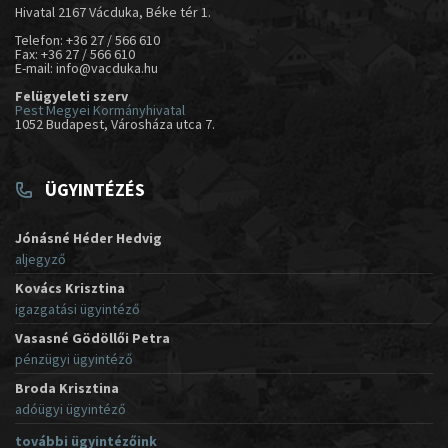
Hivatal 2167 Vácduka, Béke tér 1.
Telefon: +36 27 / 566 610
Fax: +36 27 / 566 610
E-mail: info@vacduka.hu
Felügyeleti szerv
Pest Megyei Kormányhivatal
1052 Budapest, Városháza utca 7.
ÜGYINTÉZÉS
Jónásné Héder Hedvig
aljegyző
Kovács Krisztina
igazgatási ügyintéző
Vasasné Gödöllői Petra
pénzügyi ügyintéző
Broda Krisztina
adóügyi ügyintéző
további ügyintézőink