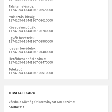
Talajterhelési díj:
11742094-15441867-03920000
Mulasztási bírság:
11742094-15441867-03610000
Késedelmi pótlék:
11742094-15441867-03780000
Egyéb bevételek:
11742094-15441867-08800000
Idegen bevételek:
11742094-15441867-04400000
Illetékbeszedési számla:
11742094-15441867-03470000
Telekadó:
11742094-15441867-02510000
HIVATALI KAPU
Vácduka Község Önkormányzat KRID száma:
546848711