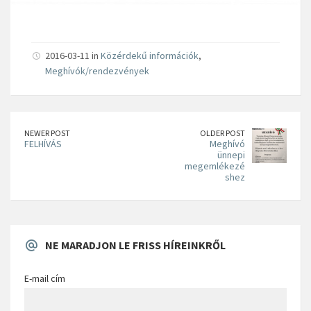
2016-03-11 in
Közérdekű információk
,
Meghívók/rendezvények
NEWER POST
OLDER POST
FELHÍVÁS
Meghívó
ünnepi
megemlékezé
shez
NE MARADJON LE FRISS HÍREINKRŐL
E-mail cím