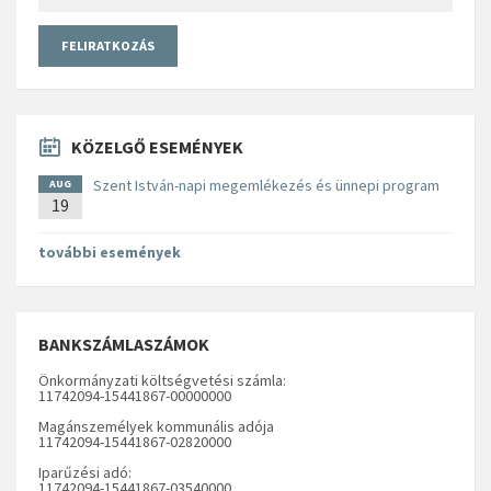
KÖZELGŐ ESEMÉNYEK
Szent István-napi megemlékezés és ünnepi program
AUG
19
további események
BANKSZÁMLASZÁMOK
Önkormányzati költségvetési számla:
11742094-15441867-00000000
Magánszemélyek kommunális adója
11742094-15441867-02820000
Iparűzési adó:
11742094-15441867-03540000