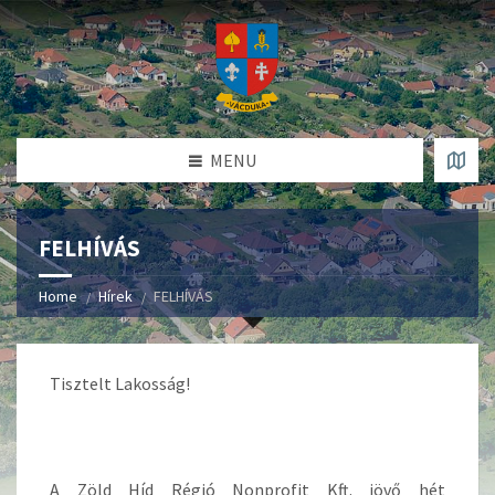
MENU
FELHÍVÁS
Home
Hírek
FELHÍVÁS
Tisztelt Lakosság!
A Zöld Híd Régió Nonprofit Kft. jövő hét