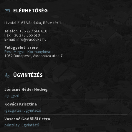
ELÉRHETŐSÉG
Hivatal 2167 Vácduka, Béke tér 1.
Telefon: +36 27 / 566 610
Fax: +36 27 / 566 610
E-mail: info@vacduka.hu
Felügyeleti szerv
Pest Megyei Kormányhivatal
1052 Budapest, Városháza utca 7.
ÜGYINTÉZÉS
Jónásné Héder Hedvig
aljegyző
Kovács Krisztina
igazgatási ügyintéző
Vasasné Gödöllői Petra
pénzügyi ügyintéző