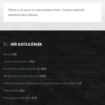
There is an error in subscription form. Contact website
administrator please.
HÍR KATEGÓRIÁK
Hírek
(26)
Járási Hivatal hírei
(41)
Közérdekű információk
(1 060)
Meghívók/rendezvények
(392)
Önkormányzati épületek energetikai korszerűsítése
(2)
Pályázatok
(82)
Uncategorized @hu
(15)