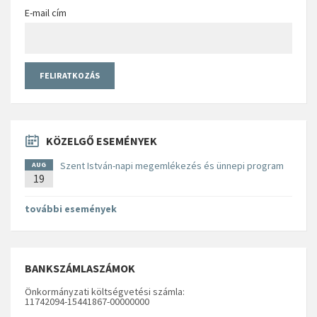
E-mail cím
KÖZELGŐ ESEMÉNYEK
Szent István-napi megemlékezés és ünnepi program
AUG
19
további események
BANKSZÁMLASZÁMOK
Önkormányzati költségvetési számla:
11742094-15441867-00000000