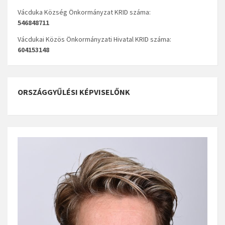
Vácduka Község Önkormányzat KRID száma:
546848711
Vácdukai Közös Önkormányzati Hivatal KRID száma:
604153148
ORSZÁGGYŰLÉSI KÉPVISELŐNK