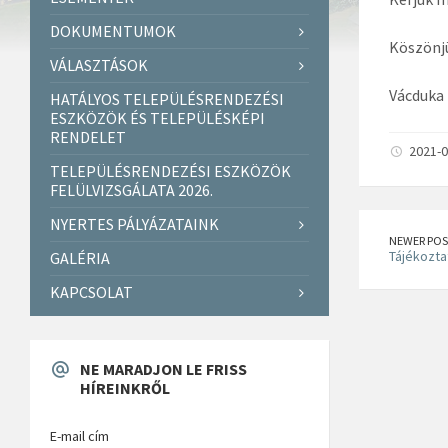
DOKUMENTUMOK
Köszönj
VÁLASZTÁSOK
Vácduka
HATÁLYOS TELEPÜLÉSRENDEZÉSI
ESZKÖZÖK ÉS TELEPÜLÉSKÉPI
RENDELET
2021-0
TELEPÜLÉSRENDEZÉSI ESZKÖZÖK
FELÜLVIZSGÁLATA 2026.
NYERTES PÁLYÁZATAINK
NEWER POS
Tájékoztat
GALÉRIA
KAPCSOLAT
NE MARADJON LE FRISS
HÍREINKRŐL
E-mail cím