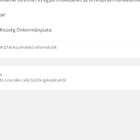
ük!
 Község Önkormányzata
9-27 in
Közérdekű információk
T
ó szociális célú tűzifa igényléséről