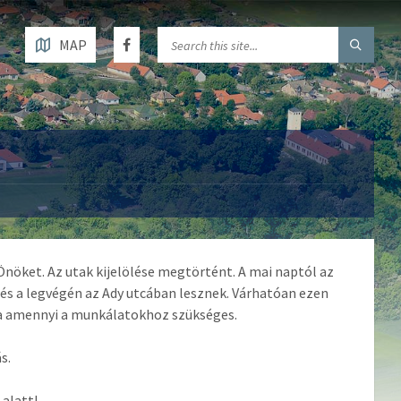
MAP
Önöket. Az utak kijelölése megtörtént. A mai naptól az
és a legvégén az Ady utcában lesznek.
Várhatóan ezen
ra amennyi a munkálatokhoz szükséges.
s.
alatt!