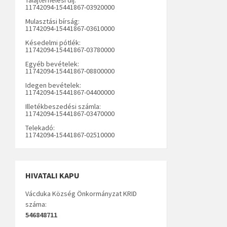
11742094-15441867-03920000
Mulasztási bírság:
11742094-15441867-03610000
Késedelmi pótlék:
11742094-15441867-03780000
Egyéb bevételek:
11742094-15441867-08800000
Idegen bevételek:
11742094-15441867-04400000
Illetékbeszedési számla:
11742094-15441867-03470000
Telekadó:
11742094-15441867-02510000
HIVATALI KAPU
Vácduka Község Önkormányzat KRID
száma:
546848711