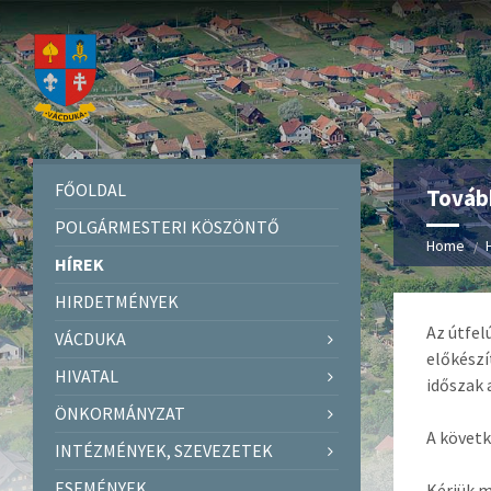
FŐOLDAL
Tovább
POLGÁRMESTERI KÖSZÖNTŐ
Home
HÍREK
HIRDETMÉNYEK
Az útfel
VÁCDUKA
előkészí
HIVATAL
időszak 
ÖNKORMÁNYZAT
A követk
INTÉZMÉNYEK, SZEVEZETEK
ESEMÉNYEK
Kérjük m