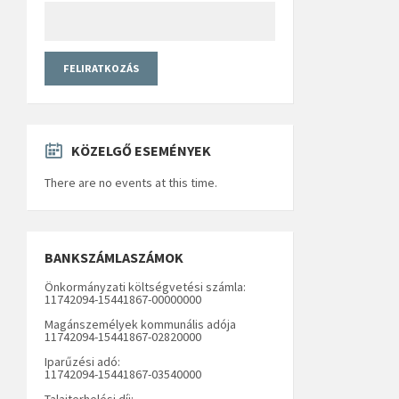
KÖZELGŐ ESEMÉNYEK
There are no events at this time.
BANKSZÁMLASZÁMOK
Önkormányzati költségvetési számla:
11742094-15441867-00000000
Magánszemélyek kommunális adója
11742094-15441867-02820000
Iparűzési adó:
11742094-15441867-03540000
Talajterhelési díj: