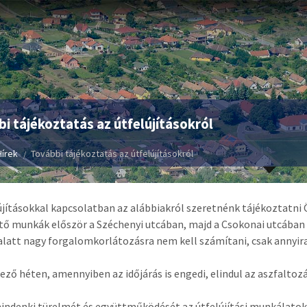
i tájékoztatás az útfelújításokról
Hírek
További tájékoztatás az útfelújításokról
újításokkal kapcsolatban az alábbiakról szeretnénk tájékoztatni 
tő munkák először a Széchenyi utcában, majd a Csokonai utcában 
alatt nagy forgalomkorlátozásra nem kell számítani, csak annyi
ező héten, amennyiben az időjárás is engedi, elindul az aszfaltozá
indenki türelmét és együttműködését az útfelújítási munkálatok 