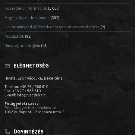
Közérdekű információk
(1 060)
Meghívók/rendezvények
(392)
Önkormányzati épületek energetikai korszerűsítése
(2)
Pályázatok
(82)
Uncategorized @hu
(15)
ELÉRHETŐSÉG
Hivatal 2167 Vácduka, Béke tér 1.
Telefon: +36 27 / 566 610
Fax: +36 27 / 566 610
E-mail: info@vacduka.hu
Felügyeleti szerv
Pest Megyei Kormányhivatal
1052 Budapest, Városháza utca 7.
ÜGYINTÉZÉS