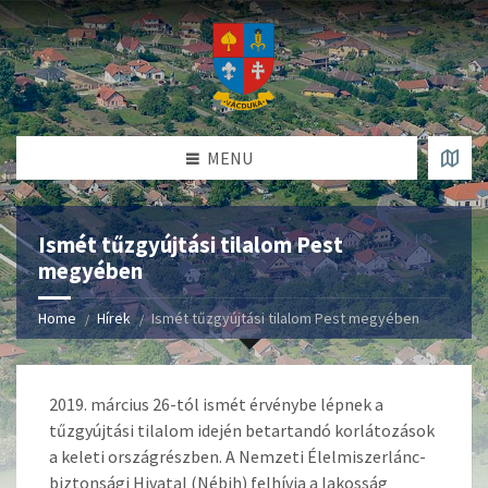
MENU
Ismét tűzgyújtási tilalom Pest
megyében
Home
Hírek
Ismét tűzgyújtási tilalom Pest megyében
2019. március 26-tól ismét érvénybe lépnek a
tűzgyújtási tilalom idején betartandó korlátozások
a keleti országrészben. A Nemzeti Élelmiszerlánc-
biztonsági Hivatal (Nébih) felhívja a lakosság