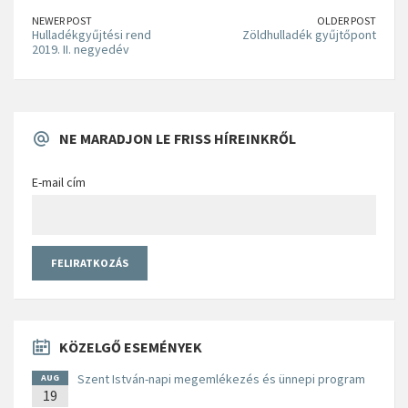
NEWER POST
OLDER POST
Hulladékgyűjtési rend
Zöldhulladék gyűjtőpont
2019. II. negyedév
NE MARADJON LE FRISS HÍREINKRŐL
E-mail cím
KÖZELGŐ ESEMÉNYEK
Szent István-napi megemlékezés és ünnepi program
AUG
19