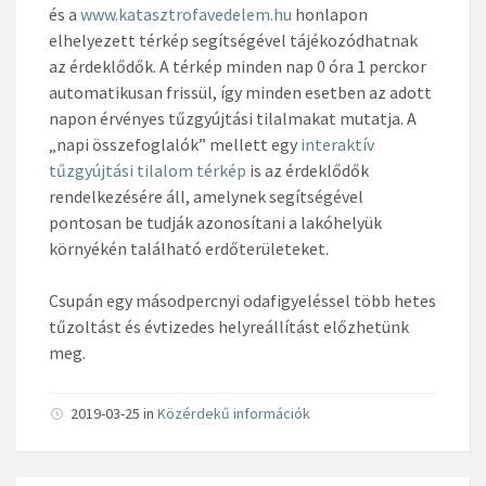
és a
www.katasztrofavedelem.hu
honlapon
elhelyezett térkép segítségével tájékozódhatnak
az érdeklődők. A térkép minden nap 0 óra 1 perckor
automatikusan frissül, így minden esetben az adott
napon érvényes tűzgyújtási tilalmakat mutatja. A
„napi összefoglalók” mellett egy
interaktív
tűzgyújtási tilalom térkép
is az érdeklődők
rendelkezésére áll, amelynek segítségével
pontosan be tudják azonosítani a lakóhelyük
környékén található erdőterületeket.
Csupán egy másodpercnyi odafigyeléssel több hetes
tűzoltást és évtizedes helyreállítást előzhetünk
meg.
2019-03-25 in
Közérdekű információk