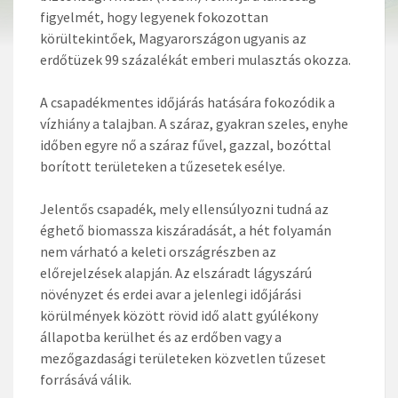
figyelmét, hogy legyenek fokozottan
körültekintőek, Magyarországon ugyanis az
erdőtüzek 99 százalékát emberi mulasztás okozza.
A csapadékmentes időjárás hatására fokozódik a
vízhiány a talajban. A száraz, gyakran szeles, enyhe
időben egyre nő a száraz fűvel, gazzal, bozóttal
borított területeken a tűzesetek esélye.
Jelentős csapadék, mely ellensúlyozni tudná az
éghető biomassza kiszáradását, a hét folyamán
nem várható a keleti országrészben az
előrejelzések alapján. Az elszáradt lágyszárú
növényzet és erdei avar a jelenlegi időjárási
körülmények között rövid idő alatt gyúlékony
állapotba kerülhet és az erdőben vagy a
mezőgazdasági területeken közvetlen tűzeset
forrásává válik.