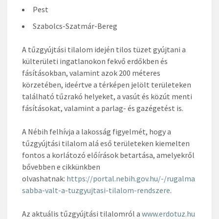
Pest
Szabolcs-Szatmár-Bereg
A tűzgyújtási tilalom idején tilos tüzet gyújtani a
külterületi ingatlanokon fekvő erdőkben és
fásításokban, valamint azok 200 méteres
körzetében, ideértve a térképen jelölt területeken
található tűzrakó helyeket, a vasút és közút menti
fásításokat, valamint a parlag- és gazégetést is.
A Nébih felhívja a lakosság figyelmét, hogy a
tűzgyújtási tilalom alá eső területeken kiemelten
fontos a korlátozó előírások betartása, amelyekről
bővebben e cikkünkben
olvashatnak:
https://portal.nebih.gov.hu/-/rugalma
sabba-valt-a-tuzgyujtasi-tilalom-rendszere
.
Az aktuális tűzgyújtási tilalomról a
www.erdotuz.hu