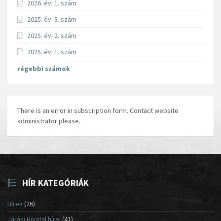
2026. évi 1. szám
2025. évi 3. szám
2025. évi 2. szám
2025. évi 1. szám
régebbi számok
There is an error in subscription form. Contact website
administrator please.
HÍR KATEGÓRIÁK
Hírek
(26)
Járási Hivatal hírei
(41)