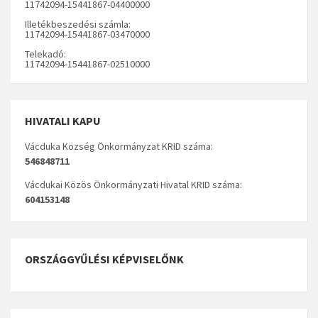
11742094-15441867-04400000
Illetékbeszedési számla:
11742094-15441867-03470000
Telekadó:
11742094-15441867-02510000
HIVATALI KAPU
Vácduka Község Önkormányzat KRID száma:
546848711
Vácdukai Közös Önkormányzati Hivatal KRID száma:
604153148
ORSZÁGGYŰLÉSI KÉPVISELŐNK