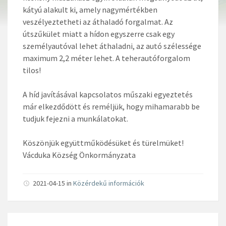
kátyú alakult ki, amely nagymértékben
veszélyeztetheti az áthaladó forgalmat.
Az
útszűkület miatt a hídon egyszerre csak egy
személyautóval lehet áthaladni, az autó szélessége
maximum 2,2 méter lehet. A teherautóforgalom
til
os!
A híd javításával kapcsolatos műszaki egyeztetés
már elkezdődött és reméljük, hogy mihamarabb be
tudjuk fejezni a munkálatokat.
Köszönjük együttműködésüket és türelmüket!
Vácduka Község Önkormányzata
2021-04-15 in
Közérdekű információk