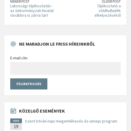
NEWER POST
OLDER POST
Lakossági tájékoztatás -
Tájékoztató a
az önkormányzati hivatal
zöldhulladék
továbbra is zárva tart
elhelyezéséről
NE MARADJON LE FRISS HÍREINKRŐL
E-mail cím
KÖZELGŐ ESEMÉNYEK
Szent István-napi megemlékezés és ünnepi program
AUG
19