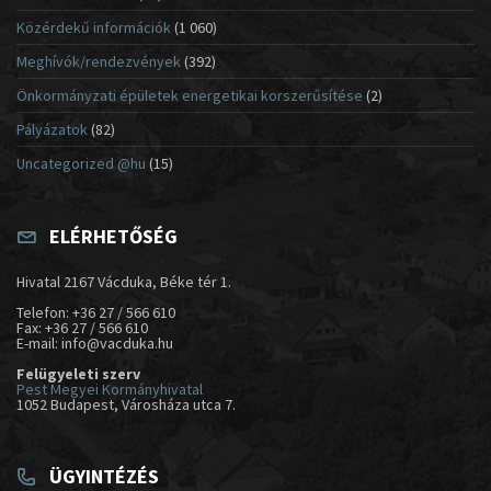
Közérdekű információk
(1 060)
Meghívók/rendezvények
(392)
Önkormányzati épületek energetikai korszerűsítése
(2)
Pályázatok
(82)
Uncategorized @hu
(15)
ELÉRHETŐSÉG
Hivatal 2167 Vácduka, Béke tér 1.
Telefon: +36 27 / 566 610
Fax: +36 27 / 566 610
E-mail: info@vacduka.hu
Felügyeleti szerv
Pest Megyei Kormányhivatal
1052 Budapest, Városháza utca 7.
ÜGYINTÉZÉS