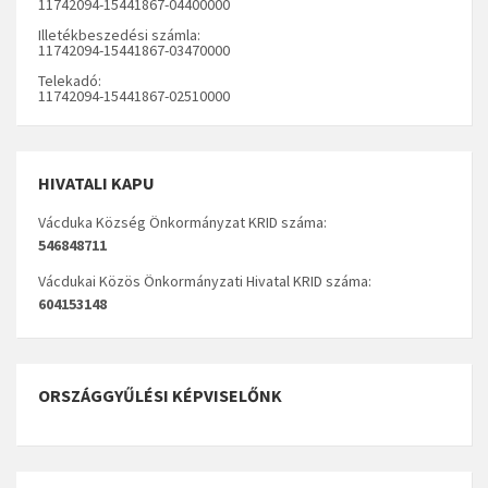
11742094-15441867-04400000
Illetékbeszedési számla:
11742094-15441867-03470000
Telekadó:
11742094-15441867-02510000
HIVATALI KAPU
Vácduka Község Önkormányzat KRID száma:
546848711
Vácdukai Közös Önkormányzati Hivatal KRID száma:
604153148
ORSZÁGGYŰLÉSI KÉPVISELŐNK