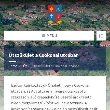
MENU
Útszűkület a Csokonai utcában
Home
Hírek
Útszűkület a Csokonai utcában
Ezúton tájékoztatjuk Önöket, hogy a Csokonai
utcában, az Ady utca és a Tavasz utca közötti
szakaszon lévő csapadékvízelvezető árok feletti
hídon forgalomszűkítést kell bevezetnünk. A
keskeny hídszakasz egyik oldalán megsüllyedt az út,