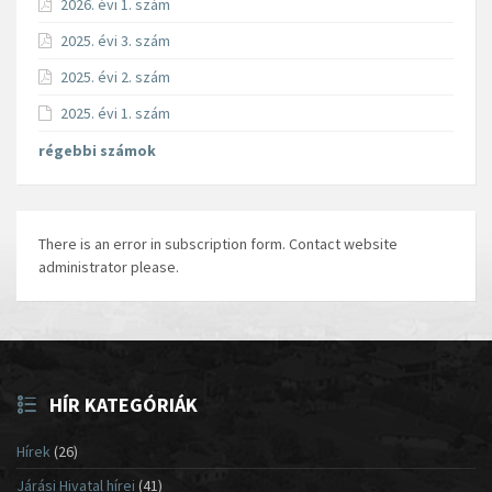
2026. évi 1. szám
2025. évi 3. szám
2025. évi 2. szám
2025. évi 1. szám
régebbi számok
There is an error in subscription form. Contact website
administrator please.
HÍR KATEGÓRIÁK
Hírek
(26)
Járási Hivatal hírei
(41)