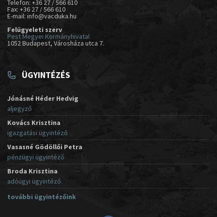
Telefon: +36 27 / 566 610
Fax: +36 27 / 566 610
E-mail: info@vacduka.hu
Felügyeleti szerv
Pest Megyei Kormányhivatal
1052 Budapest, Városháza utca 7.
ÜGYINTÉZÉS
Jónásné Héder Hedvig
aljegyző
Kovács Krisztina
igazgatási ügyintéző
Vasasné Gödöllői Petra
pénzügyi ügyintéző
Broda Krisztina
adóügyi ügyintéző
további ügyintézőink