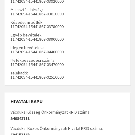
11742094-15441867-03920000
Mulasztási bírság:
11742094-15441867-03610000
Késedelmi pótlék:
11742094-15441867-03780000
Egyéb bevételek:
11742094-15441867-08800000
Idegen bevételek:
11742094-15441867-04400000
Illetékbeszedési számla:
11742094-15441867-03470000
Telekadó:
11742094-15441867-02510000
HIVATALI KAPU
Vácduka Község Önkormányzat KRID száma:
546848711
Vácdukai Közös Önkormányzati Hivatal KRID száma:
604153148