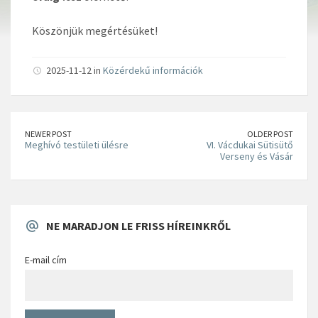
Köszönjük megértésüket!
2025-11-12 in
Közérdekű információk
NEWER POST
OLDER POST
Meghívó testületi ülésre
VI. Vácdukai Sütisütő
Verseny és Vásár
NE MARADJON LE FRISS HÍREINKRŐL
E-mail cím