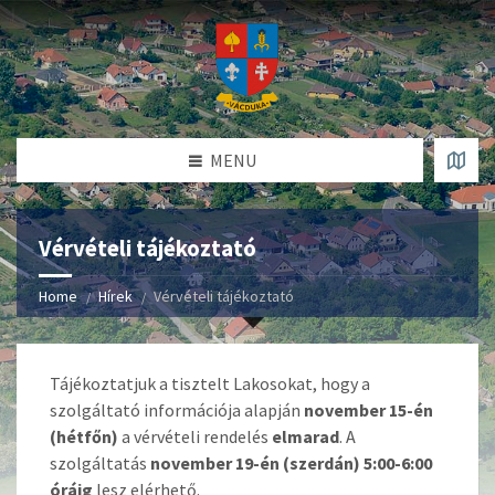
MENU
Vérvételi tájékoztató
Home
Hírek
Vérvételi tájékoztató
Tájékoztatjuk a tisztelt Lakosokat, hogy a
szolgáltató információja alapján
november 15-én
(hétfőn)
a vérvételi rendelés
elmarad
. A
szolgáltatás
november 19-én (szerdán) 5:00-6:00
óráig
lesz elérhető.