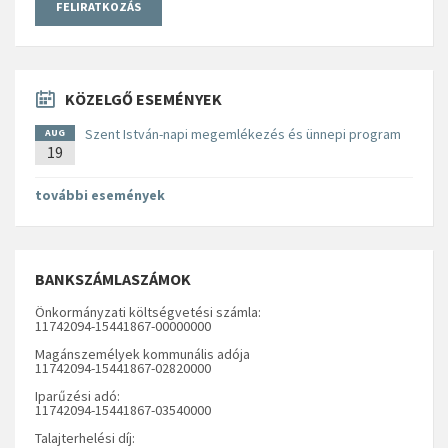
KÖZELGŐ ESEMÉNYEK
Szent István-napi megemlékezés és ünnepi program
AUG
19
további események
BANKSZÁMLASZÁMOK
Önkormányzati költségvetési számla:
11742094-15441867-00000000
Magánszemélyek kommunális adója
11742094-15441867-02820000
Iparűzési adó:
11742094-15441867-03540000
Talajterhelési díj: