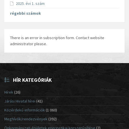
2025. évi 1. szám
régebbi számok
There is an error in subscription form. Contact website
administrator please.
HÍR KATEGÓRIÁK
Hírek
(26)
Járási Hivatal hírei
(41)
Közérdekű információk
(1 060)
Meghívók/rendezvények
(392)
Önkormányzati épületek energetikai korszerűsítése
(2)