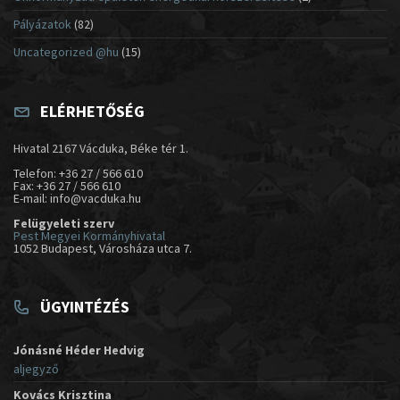
Pályázatok
(82)
Uncategorized @hu
(15)
ELÉRHETŐSÉG
Hivatal 2167 Vácduka, Béke tér 1.
Telefon: +36 27 / 566 610
Fax: +36 27 / 566 610
E-mail: info@vacduka.hu
Felügyeleti szerv
Pest Megyei Kormányhivatal
1052 Budapest, Városháza utca 7.
ÜGYINTÉZÉS
Jónásné Héder Hedvig
aljegyző
Kovács Krisztina