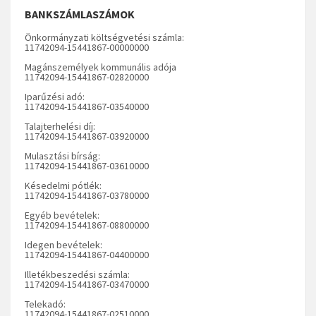
BANKSZÁMLASZÁMOK
Önkormányzati költségvetési számla:
11742094-15441867-00000000
Magánszemélyek kommunális adója
11742094-15441867-02820000
Iparűzési adó:
11742094-15441867-03540000
Talajterhelési díj:
11742094-15441867-03920000
Mulasztási bírság:
11742094-15441867-03610000
Késedelmi pótlék:
11742094-15441867-03780000
Egyéb bevételek:
11742094-15441867-08800000
Idegen bevételek:
11742094-15441867-04400000
Illetékbeszedési számla:
11742094-15441867-03470000
Telekadó:
11742094-15441867-02510000