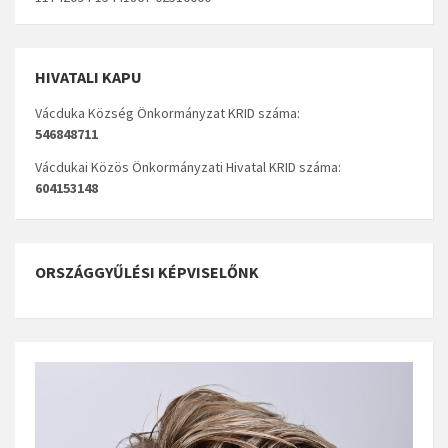
HIVATALI KAPU
Vácduka Község Önkormányzat KRID száma:
546848711
Vácdukai Közös Önkormányzati Hivatal KRID száma:
604153148
ORSZÁGGYŰLÉSI KÉPVISELŐNK