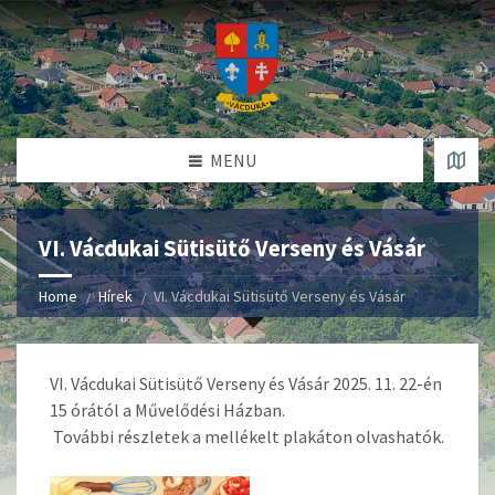
MENU
VI. Vácdukai Sütisütő Verseny és Vásár
Home
Hírek
VI. Vácdukai Sütisütő Verseny és Vásár
VI. Vácdukai Sütisütő Verseny és Vásár 2025. 11. 22-én
15 órától a Művelődési Házban.
További részletek a mellékelt plakáton olvashatók.