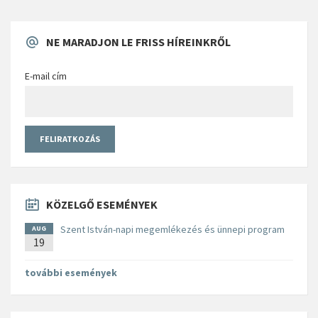
NE MARADJON LE FRISS HÍREINKRŐL
E-mail cím
KÖZELGŐ ESEMÉNYEK
Szent István-napi megemlékezés és ünnepi program
AUG
19
további események