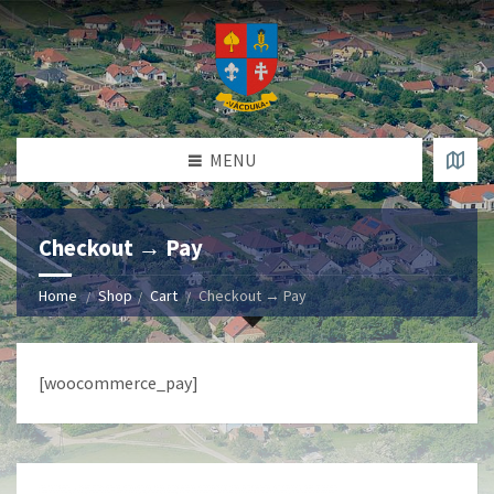
MENU
Checkout → Pay
Home
Shop
Cart
Checkout → Pay
[woocommerce_pay]