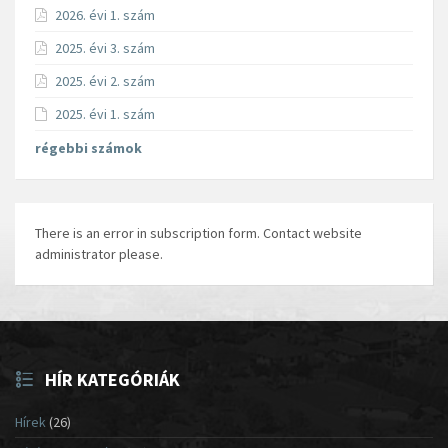
2026. évi 1. szám
2025. évi 3. szám
2025. évi 2. szám
2025. évi 1. szám
régebbi számok
There is an error in subscription form. Contact website
administrator please.
HÍR KATEGÓRIÁK
Hírek
(26)