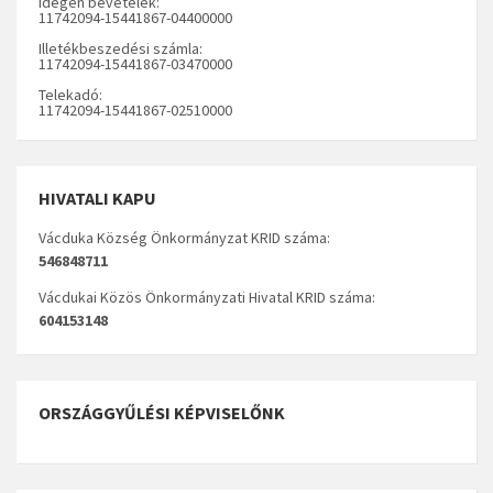
Idegen bevételek:
11742094-15441867-04400000
Illetékbeszedési számla:
11742094-15441867-03470000
Telekadó:
11742094-15441867-02510000
HIVATALI KAPU
Vácduka Község Önkormányzat KRID száma:
546848711
Vácdukai Közös Önkormányzati Hivatal KRID száma:
604153148
ORSZÁGGYŰLÉSI KÉPVISELŐNK