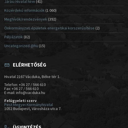
Járási Hivatal hírei
(41)
Közérdekű információk
(1 060)
Meghívók/rendezvények
(392)
Önkormányzati épületek energetikai korszerűsítése
(2)
Pályázatok
(82)
Uncategorized @hu
(15)
ELÉRHETŐSÉG
Hivatal 2167 Vácduka, Béke tér 1.
Telefon: +36 27 / 566 610
Fax: +36 27 / 566 610
E-mail: info@vacduka.hu
Felügyeleti szerv
Pest Megyei Kormányhivatal
1052 Budapest, Városháza utca 7.
ÜGYINTÉZÉS