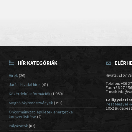
HÍR KATEGÓRIÁK
ELÉRH
Hivatal 2167 Vá
Hírek
(26)
Telefon: +36 27
Járási Hivatal hírei
(41)
Fax: +36 27 / 5
E-mail: info@v
Közérdekű információk
(1 060)
Felügyeleti s
Meghívók/rendezvények
(391)
Pest Megyei K
1052 Budapest,
Önkormányzati épületek energetikai
korszerűsítése
(2)
Pályázatok
(82)