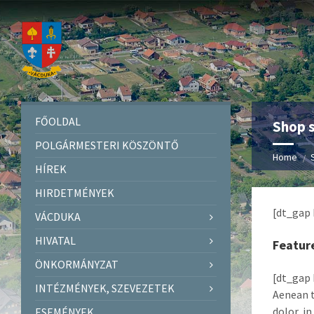
FŐOLDAL
Shop 
POLGÁRMESTERI KÖSZÖNTŐ
Home
HÍREK
HIRDETMÉNYEK
[dt_gap 
VÁCDUKA
HIVATAL
Featur
ÖNKORMÁNYZAT
[dt_gap 
INTÉZMÉNYEK, SZEVEZETEK
Aenean t
dolor, in
ESEMÉNYEK