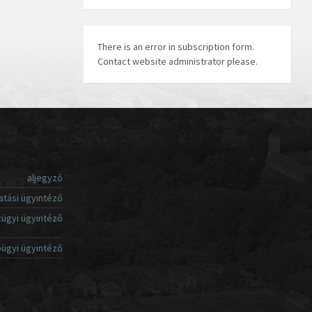
There is an error in subscription form.
Contact website administrator please.
aljegyző
atási ügyintéző
ügyi ügyintéző
ügyi ügyintéző