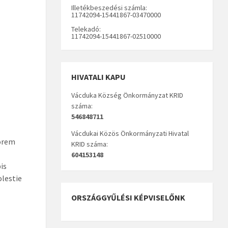
Illetékbeszedési számla:
11742094-15441867-03470000
Telekadó:
11742094-15441867-02510000
HIVATALI KAPU
Vácduka Község Önkormányzat KRID
száma:
546848711
Vácdukai Közös Önkormányzati Hivatal
lorem
KRID száma:
604153148
is
olestie
ORSZÁGGYŰLÉSI KÉPVISELŐNK