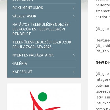
pellente
DOKUMENTUMOK
sit amet
VÁLASZTÁSOK
et tristi
HATÁLYOS TELEPÜLÉSRENDEZÉSI
[dt_gap 
ESZKÖZÖK ÉS TELEPÜLÉSKÉPI
RENDELET
[feature
TELEPÜLÉSRENDEZÉSI ESZKÖZÖK
[dt_divi
FELÜLVIZSGÁLATA 2026.
[dt_gap 
NYERTES PÁLYÁZATAINK
New pr
GALÉRIA
KAPCSOLAT
[dt_gap 
Integer 
pulvinar
laoreet 
iaculis 
ipsum do
tempus e