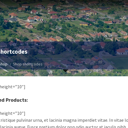
shortcodes
Shop
Shop shortcodes
height=”10″]
ed Products:
height=”10″]
ristique pulvinar urna, et lacinia magna imperdiet vitae. In vitae 
 lacinia augue. Fusce pretium dolor non odio auctor at iaculis nibh