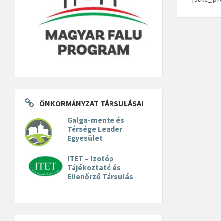
ÖNKORMÁNYZAT TÁRSULÁSAI
Galga-mente és
Térsége Leader
Egyesület
ITET – Izotóp
Tájékoztató és
Ellenőrző Társulás