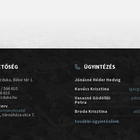
ETŐSÉG
ÜGYINTÉZÉS
cduka, Béke tér 1.
Jónásné Héder Hedvig
 / 566 610
Kovács Krisztina
igazg
66 610
acduka.hu
Vasasné Gödöllői
pénz
Petra
zerv
ormányhivatal
Broda Krisztina
adó
 Városháza utca 7.
további ügyintézőink