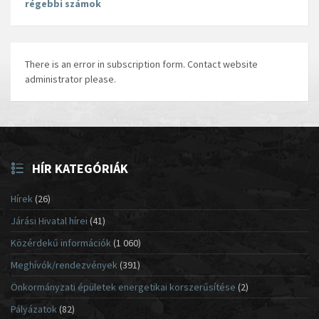
régebbi számok
There is an error in subscription form. Contact website
administrator please.
HÍR KATEGÓRIÁK
Hírek
(26)
Járási Hivatal hírei
(41)
Közérdekű információk
(1 060)
Meghívók/rendezvények
(391)
Önkormányzati épületek energetikai korszerűsítése
(2)
Pályázatok
(82)