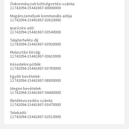
Önkormányzati költségvetési számla:
11742094-15441867-00000000
Magánszemélyek kommunális adója
11742094-15441867-02820000
Iparűzési adó:
11742094-15441867-03540000
Talajterhelési díj:
11742094-15441867-03920000
Mulasztási bírság:
11742094-15441867-03610000
Késedelmi pótlék:
11742094-15441867-03780000
Egyéb bevételek:
11742094-15441867-08800000
Idegen bevételek:
11742094-15441867-04400000
Illetékbeszedési számla:
11742094-15441867-03470000
Telekadó:
11742094-15441867-02510000