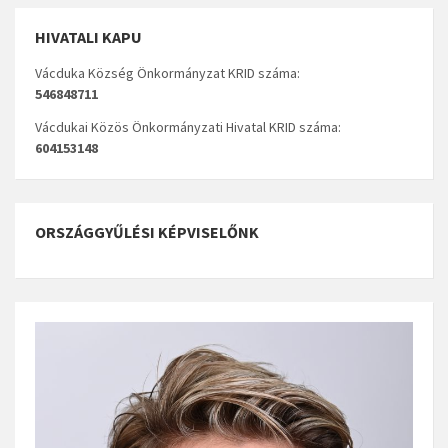
HIVATALI KAPU
Vácduka Község Önkormányzat KRID száma:
546848711
Vácdukai Közös Önkormányzati Hivatal KRID száma:
604153148
ORSZÁGGYŰLÉSI KÉPVISELŐNK