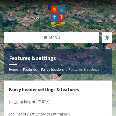
MENU
Features & settings
Home
Features
Fancy headers
Features & settings
Fancy header settings & features
[dt_gap height=”10″ /]
[dt_list style=”1″ dividers=”false”]