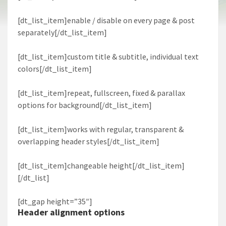
[dt_list_item]enable / disable on every page & post
separately[/dt_list_item]
[dt_list_item]custom title & subtitle, individual text
colors[/dt_list_item]
[dt_list_item]repeat, fullscreen, fixed & parallax
options for background[/dt_list_item]
[dt_list_item]works with regular, transparent &
overlapping header styles[/dt_list_item]
[dt_list_item]changeable height[/dt_list_item]
[/dt_list]
[dt_gap height=”35″]
Header alignment options