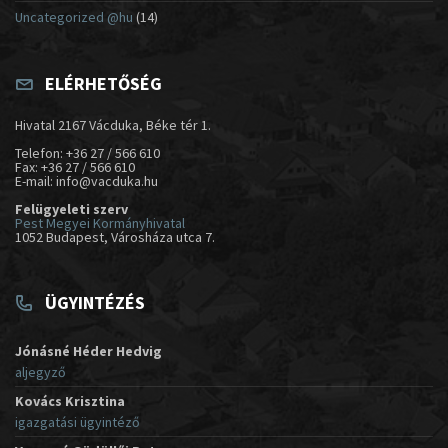
Uncategorized @hu
(14)
ELÉRHETŐSÉG
Hivatal 2167 Vácduka, Béke tér 1.
Telefon: +36 27 / 566 610
Fax: +36 27 / 566 610
E-mail: info@vacduka.hu
Felügyeleti szerv
Pest Megyei Kormányhivatal
1052 Budapest, Városháza utca 7.
ÜGYINTÉZÉS
Jónásné Héder Hedvig
aljegyző
Kovács Krisztina
igazgatási ügyintéző