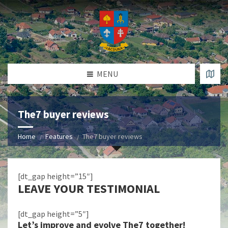
MENU
The7 buyer reviews
Home
Features
The7 buyer reviews
[dt_gap height=”15″]
LEAVE YOUR TESTIMONIAL
[dt_gap height=”5″]
Let’s improve and evolve The7 together!