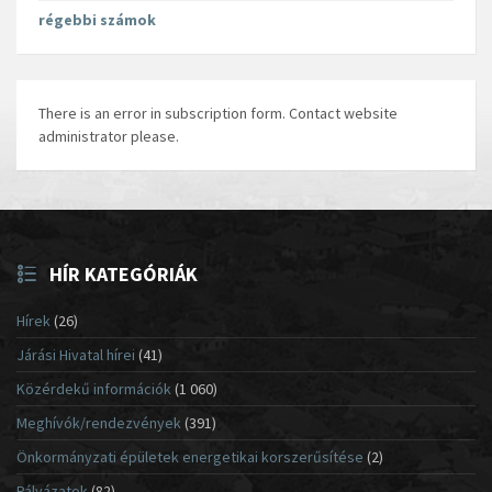
régebbi számok
There is an error in subscription form. Contact website
administrator please.
HÍR KATEGÓRIÁK
Hírek
(26)
Járási Hivatal hírei
(41)
Közérdekű információk
(1 060)
Meghívók/rendezvények
(391)
Önkormányzati épületek energetikai korszerűsítése
(2)
Pályázatok
(82)