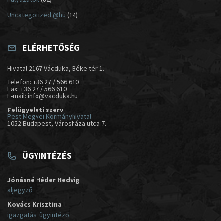
Uncategorized @hu
(14)
ELÉRHETŐSÉG
Hivatal 2167 Vácduka, Béke tér 1.
Telefon: +36 27 / 566 610
Fax: +36 27 / 566 610
E-mail: info@vacduka.hu
Felügyeleti szerv
Pest Megyei Kormányhivatal
1052 Budapest, Városháza utca 7.
ÜGYINTÉZÉS
Jónásné Héder Hedvig
aljegyző
Kovács Krisztina
igazgatási ügyintéző