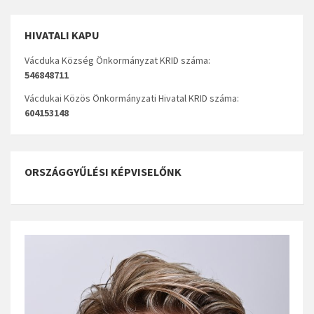
HIVATALI KAPU
Vácduka Község Önkormányzat KRID száma:
546848711
Vácdukai Közös Önkormányzati Hivatal KRID száma:
604153148
ORSZÁGGYŰLÉSI KÉPVISELŐNK